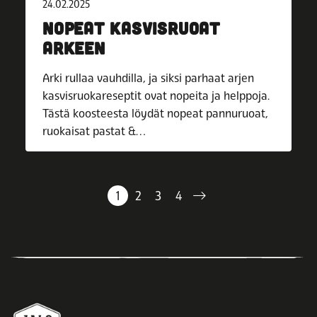
24.02.2025
NOPEAT KASVISRUOAT
ARKEEN
Arki rullaa vauhdilla, ja siksi parhaat arjen
kasvisruokareseptit ovat nopeita ja helppoja.
Tästä koosteesta löydät nopeat pannuruoat,
ruokaisat pastat &…
1
2
3
4