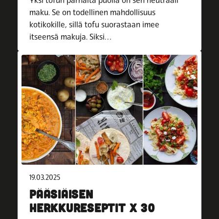
Yksi tofun parhaita puolia on sen neutraali
maku. Se on todellinen mahdollisuus
kotikokille, sillä tofu suorastaan imee
itseensä makuja. Siksi…
19.03.2025
PÄÄSIÄISEN
HERKKURESEPTIT X 30