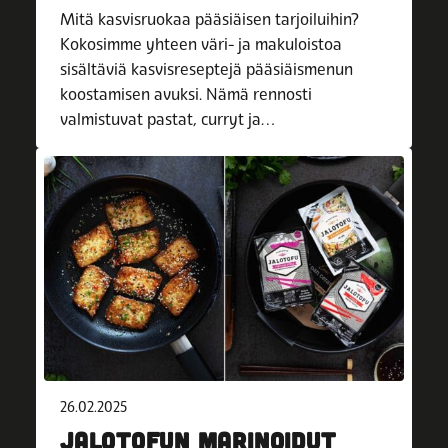
Mitä kasvisruokaa pääsiäisen tarjoiluihin?
Kokosimme yhteen väri- ja makuloistoa
sisältäviä kasvisreseptejä pääsiäismenun
koostamisen avuksi. Nämä rennosti
valmistuvat pastat, curryt ja…
26.02.2025
JALOTOFUN MARINOIDUT