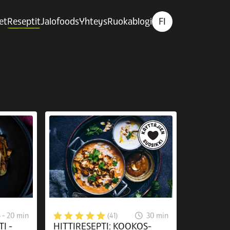
et
Reseptit
Jalofoods
Yhteys
Ruokablogi
FI
5 - 20 min
30 min
(41)
I -
HITTIRESEPTI: KOOKOS-