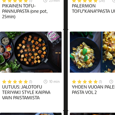
25 min
(1)
(26)
PIKAINEN TOFU-
PALERMON
PANNUPASTA (one pot,
TOFU"KANA"PASTA U
25min)
10 min
(1)
(1)
UUTUUS: JALOTOFU
YHDEN VUOAN PAL
TERIYAKI STYLE KAIPAA
PASTA VOL 2
VAIN PAISTAMISTA