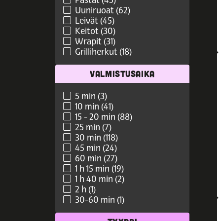
Uuniruoat (62)
Leivät (45)
Keitot (30)
Wrapit (31)
Grilliherkut (18)
VALMISTUSAIKA
5 min (3)
10 min (41)
15 - 20 min (88)
25 min (7)
30 min (118)
45 min (24)
60 min (27)
1 h 15 min (19)
1 h 40 min (2)
2 h (1)
30-60 min (1)