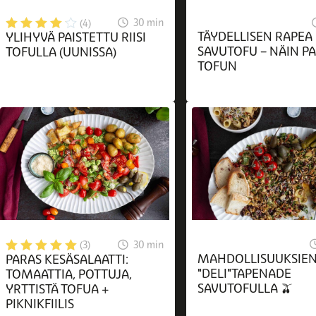
30 min
(4)
TÄYDELLISEN RAPEA
YLIHYVÄ PAISTETTU RIISI
SAVUTOFU – NÄIN PA
TOFULLA (UUNISSA)
TOFUN
30 min
(3)
MAHDOLLISUUKSIE
PARAS KESÄSALAATTI:
"DELI"TAPENADE
TOMAATTIA, POTTUJA,
SAVUTOFULLA 🫒
YRTTISTÄ TOFUA +
PIKNIKFIILIS