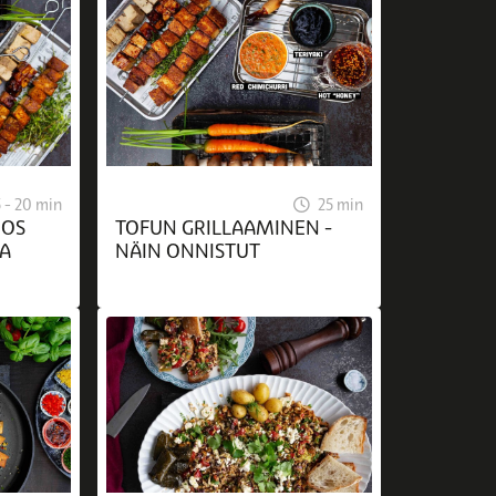
5 - 20 min
25 min
ROS
TOFUN GRILLAAMINEN -
LA
NÄIN ONNISTUT