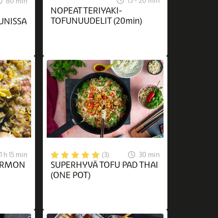
15 - 20 min
60 min
NOPEAT TERIYAKI-
TOFUNUUDELIT (20min)
UNISSA
1 h 15 min
30 min
(3)
ERMON
SUPERHYVÄ TOFU PAD THAI
(ONE POT)