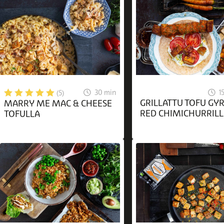
1
30 min
(5)
GRILLATTU TOFU GY
MARRY ME MAC & CHEESE
RED CHIMICHURRIL
TOFULLA