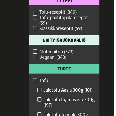
TYYPPI
Tofu-reseptit (349)
Tofu-paahtopalareseptit
(59)
Klassikkoreseptit (59)
ERITYISRUOKAVALIO
Gluteeniton (323)
Vegaani (343)
TUOTE
Tofu
Jalotofu Aasia 300g (101)
Jalotofu Kylmäsavu 300g
(197)
Jalotofu Teriyaki 300g