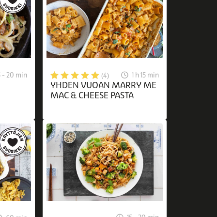
5 - 20 min
1 h 15 min
(4)
YHDEN VUOAN MARRY ME
MAC & CHEESE PASTA