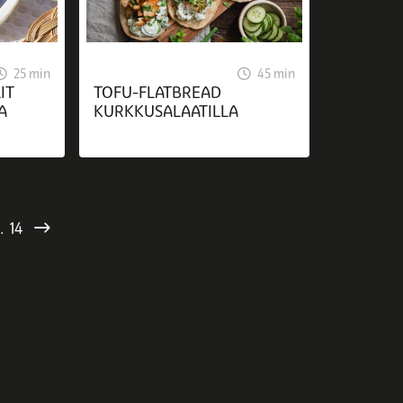
25 min
45 min
IT
TOFU-FLATBREAD
A
KURKKUSALAATILLA
…
14