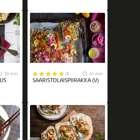
30 min
45 min
(1)
US
SAARISTOLAISPIIRAKKA (V)