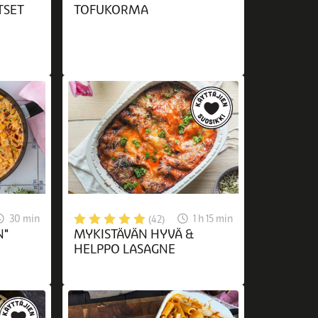
TSET
TOFUKORMA
30 min
1 h 15 min
(42)
N"
MYKISTÄVÄN HYVÄ &
HELPPO LASAGNE