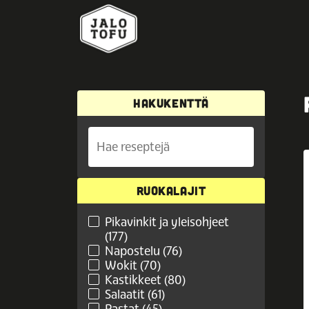
HAKUKENTTÄ
RUOKALAJIT
Pikavinkit ja yleisohjeet
(177)
Napostelu (76)
Wokit (70)
Kastikkeet (80)
Salaatit (61)
Pastat (45)