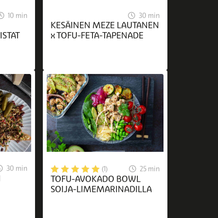
10 min
30 min
KESÄINEN MEZE LAUTANEN
ISTAT
x TOFU-FETA-TAPENADE
30 min
25 min
(1)
N
TOFU-AVOKADO BOWL
SOIJA-LIMEMARINADILLA