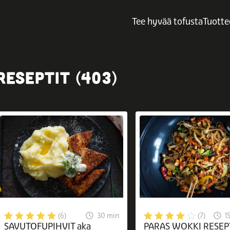
Tee hyvää tofusta
Tuotte
RESEPTIT (403)
30 min
1
(6)
(7)
SAVUTOFUPIHVIT aka
PARAS WOKKI RESEPT