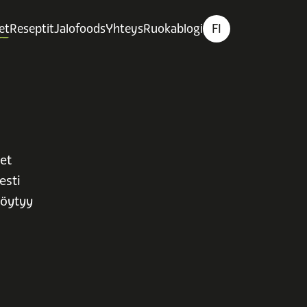
et
Reseptit
Jalofoods
Yhteys
Ruokablogi
FI
et
esti
 löytyy