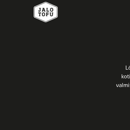
L
kot
valmis