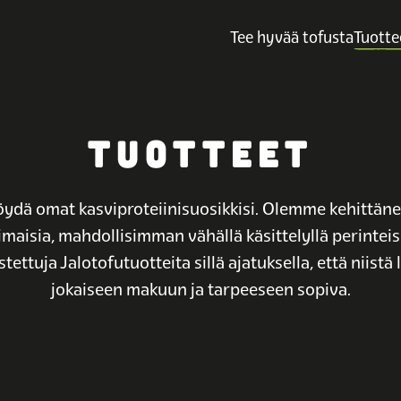
Tee hyvää tofusta
Tuotte
TUOTTEET
öydä omat kasviproteiinisuosikkisi. Olemme kehittäne
imaisia, mahdollisimman vähällä käsittelyllä perinteis
tettuja Jalotofutuotteita sillä ajatuksella, että niistä
jokaiseen makuun ja tarpeeseen sopiva.