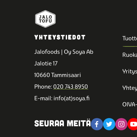
YHTEYSTIEDOT
Tuott
Jalofoods | Oy Soya Ab
Ruoka
Jalotie 17
Yrity
10660 Tammisaari
Phone:
020 743 8950
Yhtey
E-mail: info(at)soya.fi
OIVA-
SEURAA MEITÄ