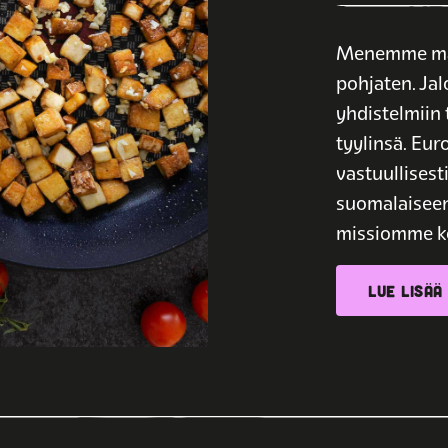
Menemme maku
pohjaten. Jal
yhdistelmiin 
tyylinsä. Eu
vastuullisest
suomalaisee
missiomme ko
LUE LISÄÄ