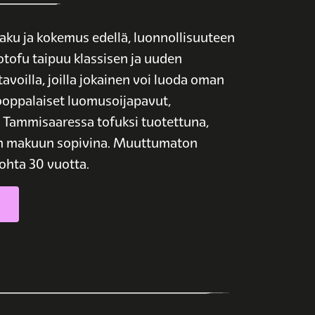
 ja kokemus edellä, luonnollisuuteen
otofu taipuu klassisen ja uuden
tavoilla, joilla jokainen voi luoda oman
rooppalaiset luomusoijapavut,
i Tammisaaressa tofuksi tuotettuna,
n makuun sopivina. Muuttumaton
hta 30 vuotta.