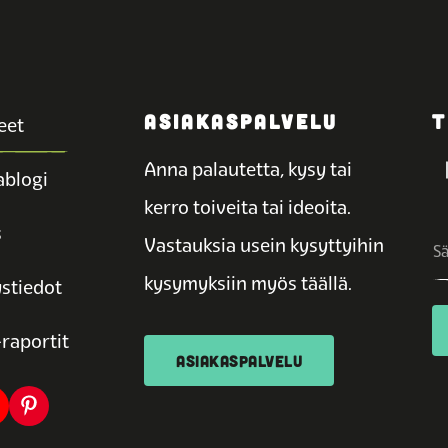
ASIAKASPALVELU
T
eet
Anna palautetta, kysy tai
blogi
kerro toiveita tai ideoita.
s
Vastauksia usein kysyttyihin
kysymyksiin myös täällä.
stiedot
raportit
ASIAKASPALVELU