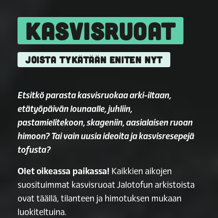
KASVISRUOAT
JOISTA TYKÄTÄÄN ENITEN NYT
Etsitkö parasta kasvisruokaa arki-iltaan,
etätyöpäivän lounaalle, juhliin,
pastamielitekoon, skageniin, aasialaisen ruoan
himoon? Tai vain uusia ideoita ja kasvisresepejä
tofusta?
Olet oikeassa paikassa!
Kaikkien aikojen
suosituimmat kasvisruoat Jalotofun arkistoista
ovat täällä, tilanteen ja himotuksen mukaan
luokiteltuina.