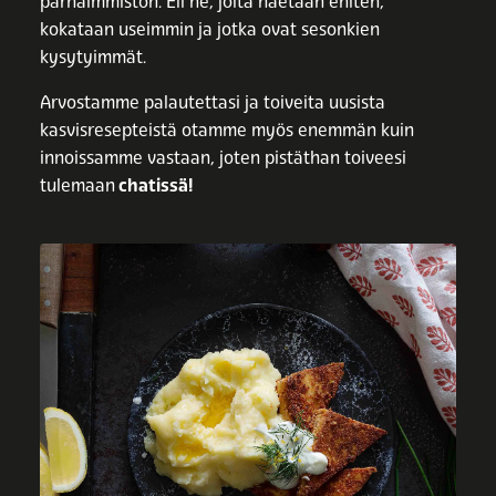
parhaimmiston. Eli ne, joita haetaan eniten,
kokataan useimmin ja jotka ovat sesonkien
kysytyimmät.
Arvostamme palautettasi ja toiveita uusista
kasvisresepteistä otamme myös enemmän kuin
innoissamme vastaan, joten pistäthan toiveesi
tulemaan
chatissä!