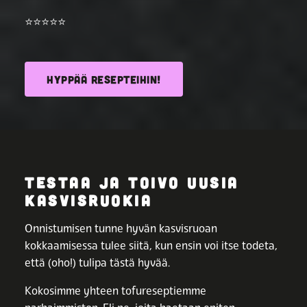
⭐️⭐️⭐️⭐️⭐️
HYPPÄÄ RESEPTEIHIN!
TESTAA JA TOIVO UUSIA
KASVISRUOKIA
Onnistumisen tunne hyvän kasvisruoan
kokkaamisessa tulee siitä, kun ensin voi itse todeta,
että (oho!) tulipa tästä hyvää.
Kokosimme yhteen tofureseptiemme