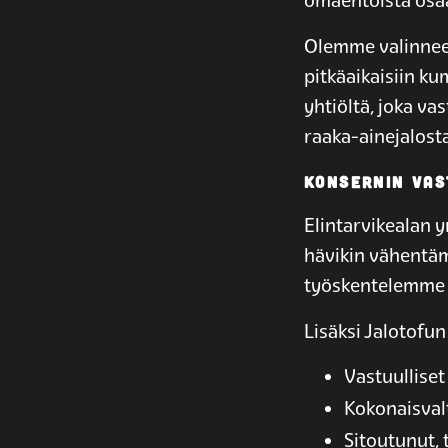
omaehtoista osaa
Olemme valinnee
pitkäaikaisiin k
yhtiöltä, joka v
raaka-ainejalost
KONSERNIN VAS
Elintarvikealan y
hävikin vähentäm
työskentelemme p
Lisäksi Jalotofu
Vastuullise
Kokonaisval
Sitoutunut, 