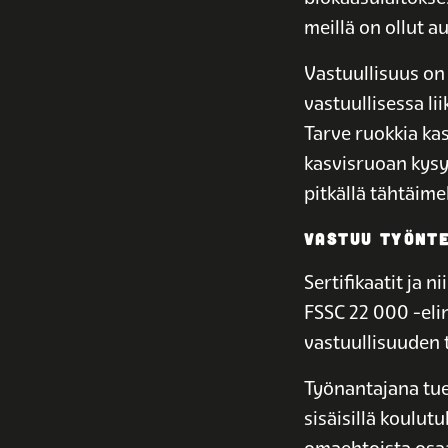
meillä on ollut a
Vastuullisuus o
vastuullisessa li
Tarve ruokkia ka
kasvisruoan kys
pitkällä tähtäimel
VASTUU TYÖNTE
Sertifikaatit ja
FSSC 22 000 -elin
vastuullisuuden t
Työnantajana tu
sisäisillä koulut