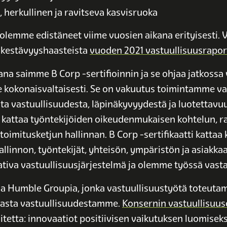
, herkullinen ja ravitseva kasvisruoka
 olemme edistäneet viime vuosien aikana erityisesti. V
 kestävyyshaasteista
vuoden 2021 vastuullisuusrapo
na saimme B Corp -sertifioinnin ja se ohjaa jatkossa
 kokonaisvaltaisesti. Se on vakuutus toimintamme 
ta vastuullisuudesta, läpinäkyvyydestä ja luotettavuu
e kattaa työntekijöiden oikeudenmukaisen kohtelun, r
toimitusketjun hallinnan. B Corp -sertifikaatti kattaa
allinnon, työntekijät, yhteisön, ympäristön ja asiakkaa
aativa vastuullisuusjärjestelmä ja olemme työssä vasta
Humble Groupia, jonka vastuullisuustyötä toteutamm
asta vastuullisuudestamme.
Konsernin vastuullisuu
itetta: innovaatiot positiivisen vaikutuksen luomiseks