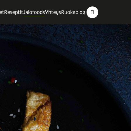
et
Reseptit
Jalofoods
Yhteys
Ruokablogi
FI