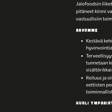
Jalofoodsin liike
pitäneet kiinni 
vastuullisiin toi
ARVOMME
Kestävä kehi
hyvinvointia
Terveellisyy
tunnetaan ku
sisältörikka
Reiluus ja 
eettisten p
toiminnallis
HUOLI YMPÄRIS