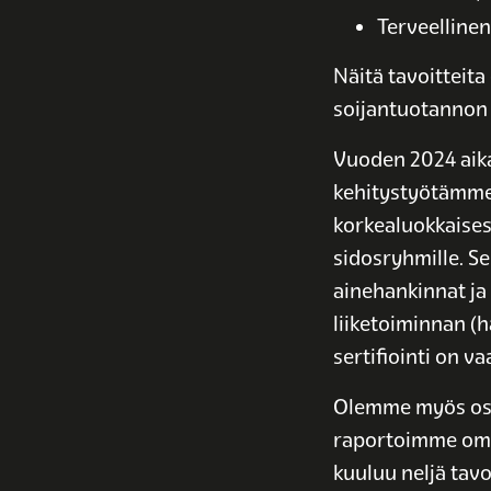
Terveellinen
Näitä tavoitteita
soijantuotannon
Vuoden 2024 aika
kehitystyötämme
korkealuokkaises
sidosryhmille. S
ainehankinnat ja 
liiketoiminnan (h
sertifiointi on v
Olemme myös osa 
raportoimme om
kuuluu neljä tavo