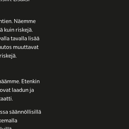
ähtien. Näemme
 kuin riskejä.
la tavalla lisää
uutos muuttavat
riskejä.
elmäämme. Etenkin
 ovat laadun ja
aatti.
a säännöllisillä
ukemalla