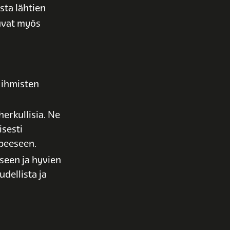
sta lähtien
uvat myös
 ihmisten
herkullisia. Ne
isesti
rpeeseen.
seen ja hyvien
dellista ja