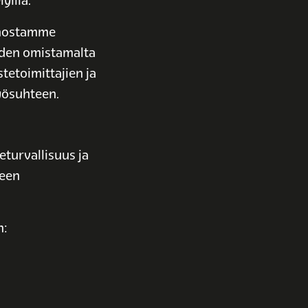
yillä.
anostamme
iden omistamalta
tetoimittajien ja
yösuhteen.
eturvallisuus ja
teen
n: