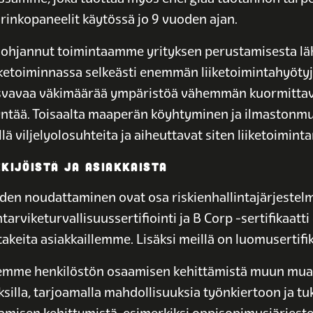
urinkopaneelit käytössä jo 9 vuoden ajan.
n ohjannut toimintaamme yrityksen perustamisesta l
iketoiminnassa selkeästi enemmän liiketoimintahyötyjä
svavaa väkimäärää ympäristöä vähemmän kuormittaval
yntää. Toisaalta maaperän köyhtyminen ja ilmastonm
lä viljelyolosuhteita ja aiheuttavat siten liiketoiminta
KIJÖISTÄ JA ASIAKKAISTA
 niiden noudattaminen ovat osa riskienhallintajärjest
tarviketurvallisuussertifiointi ja B Corp -sertifikaatti
akeita asiakkaillemme. Lisäksi meillä on luomusertifik
emme henkilöstön osaamisen kehittämistä muun muass
uksilla, tarjoamalla mahdollisuuksia työnkiertoon ja t