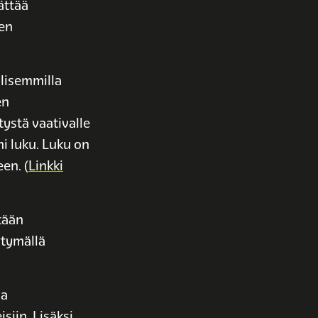
ättää
nen
lisemmilla
en
tystä vaativalle
ni luku. Luku on
en. (
Linkki
tään
rtymällä
sa
iin. Lisäksi