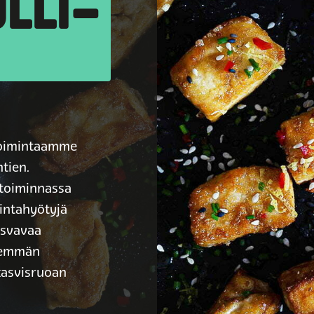
LLI­
toimintaamme
tien.
etoiminnassa
intahyötyjä
kasvavaa
hemmän
 kasvisruoan