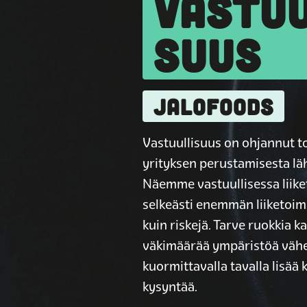
VASTUU
SUUS
JALOFOODS
Vastuullisuus on ohjannut 
yrityksen perustamisesta läh
Näemme vastuullisessa liik
selkeästi enemmän liiketoim
kuin riskejä. Tarve ruokkia 
väkimäärää ympäristöä vä
kuormittavalla tavalla lisää
kysyntää.