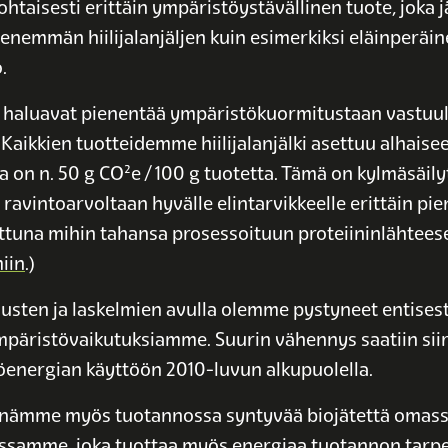
ohtaisesti erittäin ympäristöystävällinen tuote, joka j
enemmän hiilijalanjäljen kuin esimerkiksi eläinperäi
.
 haluavat pienentää ympäristökuormitustaan vastuul
 Kaikkien tuotteidemme hiilijalanjälki asettuu alhaise
 on n. 50 g CO²e / 100 g tuotetta. Tämä on kylmäsäily
a ravintoarvoltaan hyvälle elintarvikkeelle erittäin pie
ttuna mihin tahansa prosessoituun proteiininlähteese
iin
.)
usten ja laskelmien avulla olemme pystyneet entises
äristövaikutuksiamme. Suurin vähennys saatiin sii
energian käyttöön 2010-luvun alkupuolella.
ämme myös tuotannossa syntyvää biojätettä omas
ssamme, joka tuottaa myös energiaa tuotannon tarpeis