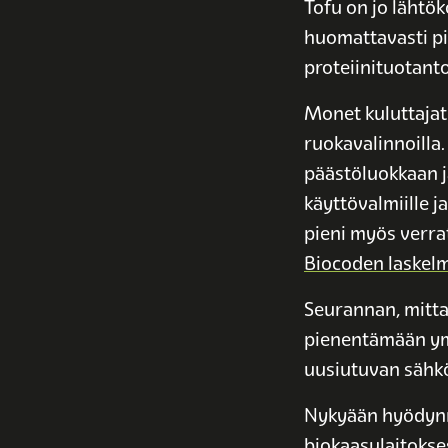
Tofu on jo lähtök
huomattavasti pi
proteiinituotanto
Monet kuluttajat
ruokavalinnoilla.
päästöluokkaan ja
käyttövalmiille j
pieni myös verra
Biocoden laskelm
Seurannan, mitta
pienentämään ymp
uusiutuvan sähkö
Nykyään hyödynn
biokaasulaitokse