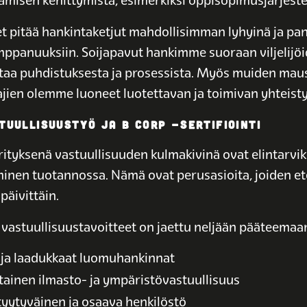
misen kehittymistä, esimerkiksi oppisopimusjärjestel
t pitää hankintaketjut mahdollisimman lyhyinä ja p
umppanuuksiin. Soijapavut hankimme suoraan viljelijö
astaa puhdistuksesta ja prosessista. Myös muiden maus
ajien olemme luoneet luotettavan ja toimivan yhteist
TUULLISUUSTYÖ JA B CORP -SERTIFIOINTI
rityksenä vastuullisuuden kulmakivinä ovat elintarvik
inen tuotannossa. Nämä ovat perusasioita, joiden e
äivittäin.
n vastuullisuustavoitteet on jaettu neljään pääteemaa
t ja laadukkaat luomuhankinnat
tainen ilmasto- ja ympäristövastuullisuus
tyytyväinen ja osaava henkilöstö