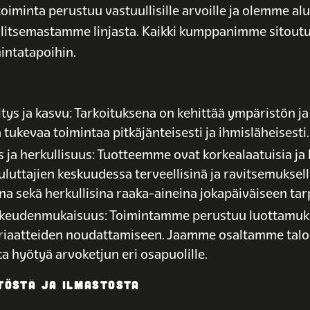
toiminta perustuu vastuullisille arvoille ja olemme alu
valitsemastamme linjasta. Kaikki kumppanimme sitout
mintatapoihin.
tys ja kasvu: Tarkoituksena on kehittää ympäristön ja
 tukevaa toimintaa pitkäjänteisesti ja ihmisläheisesti.
s ja herkullisuus: Tuotteemme ovat korkealaatuisia ja 
luttajien keskuudessa terveellisinä ja ravitsemuksell
ina sekä herkullisina raaka-aineina jokapäiväiseen ta
oikeudenmukaisuus: Toimintamme perustuu luottamuk
eriaatteiden noudattamiseen. Jaamme osaltamme talou
ta hyötyä arvoketjun eri osapuolille.
TÖSTÄ JA ILMASTOSTA