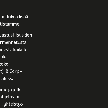
oit lukea lisää
rtistamme
.
 vastuullisuuden
varmennetusta
desta kaikille
aaka-
 koko
t). B Corp -
 alussa.
e ja jolle
sohjelmaan
i, yhteistyö