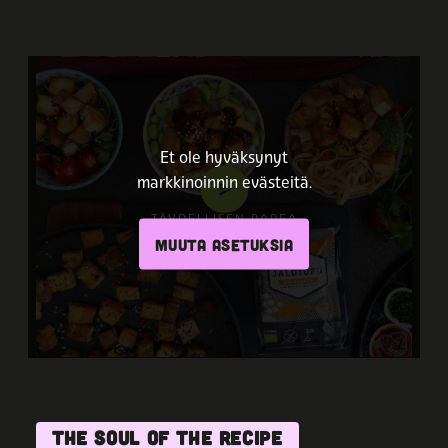
Et ole hyväksynyt
markkinoinnin evästeitä.
TÄYDELLISEN RAPEA
SAVUTOFU – NÄIN
MUUTA ASETUKSIA
ONNISTUT JOKA KERTA
THE SOUL OF THE RECIPE