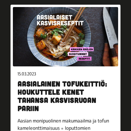
15.03.2023
AASIALAINEN TOFUKEITTIÖ:
HOUKUTTELE KENET
TAHANSA KASVISRUOAN
PARIIN
Aasian monipuolinen makumaailma ja tofun
kameleonttimaisuus = loputtomien