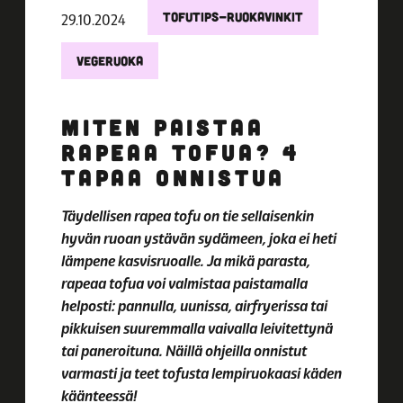
TOFUTIPS-RUOKAVINKIT
29.10.2024
VEGERUOKA
MITEN PAISTAA
RAPEAA TOFUA? 4
TAPAA ONNISTUA
Täydellisen rapea tofu on tie sellaisenkin
hyvän ruoan ystävän sydämeen, joka ei heti
lämpene kasvisruoalle. Ja mikä parasta,
rapeaa tofua voi valmistaa paistamalla
helposti: pannulla, uunissa, airfryerissa tai
pikkuisen suuremmalla vaivalla leivitettynä
tai paneroituna. Näillä ohjeilla onnistut
varmasti ja teet tofusta lempiruokaasi käden
käänteessä!