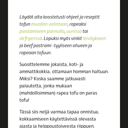
Löydät alta koostetusti ohjeet ja reseptit
tofun
muodon valintaan
, rapeaksi
paistamiseen pannulla
,
uunissa
tai
airfryerissä
. Lopuksi myös vinkit
leivitykseen
ja beef pastrami -tyyliseen ohueen ja
rapeaan tofuun.
Suosittelemme jokaista, koti- ja
ammattikokkia, ottamaan homman haltuun.
Miksi? Koska saamme jatkuvasti
palautetta, jonka mukaan
(mahdollisimman) rapea tofu on paras
tofu!
Tässä siis neljä varmaa tapaa onnistua,
kokkaamiseen käytettävissä olevasta
ajasta ja helppoustoiveesta riippuen.