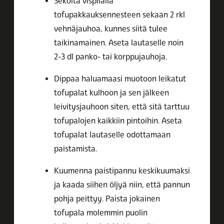
Sekoita vispilällä
tofupakkauksennesteen sekaan 2 rkl
vehnäjauhoa, kunnes siitä tulee
taikinamainen. Aseta lautaselle noin
2-3 dl panko- tai korppujauhoja.
Dippaa haluamaasi muotoon leikatut
tofupalat kulhoon ja sen jälkeen
leivitysjauhoon siten, että sitä tarttuu
tofupalojen kaikkiin pintoihin. Aseta
tofupalat lautaselle odottamaan
paistamista.
Kuumenna paistipannu keskikuumaksi
ja kaada siihen öljyä niin, että pannun
pohja peittyy. Paista jokainen
tofupala molemmin puolin