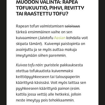
MUODON VALINTA: RAPEA
TOFUKUUTIO, PIHVI, REVITTY
TAI RAASTETTU TOFU?
Rapean tofun valmistamisen
salaisuus
tärkeä ensimmäinen vaihe on sen
kuivaaminen (Jalotofu
Aasian
kohdalla voit
skipata tämän!). Kuivempi paistopinta on
avainjuttu ja se myös auttaa makuja
imeytymään siihen paremmin.
Kuivaa tofu näin:
puristele pakkauksesta
otettua tofukuutiota kuivemmaksi
keittiöpyyhkeeseen tai talouspaperiin
käärittynä käsissäsi. Voit myös laittaa sen
pyyhkeeseen käärittynä painon (esim.
kattila jossa vettä) alle hetkeksi, jolloin
neste imeytyy pois tehokkaammin.