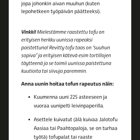
jopa johonkin aivan muuhun (kuten
lepohetkeen työpäivän päätteeksi).
Vinkki!
Mielestämme raastettu tofu on
erityisen herkku uunissa rapeaksi
paistettuna! Revitty tofu taas on ”suuhun
sopiva” ja erityisen kätevä esim tortillojen
täytteenä ja se toimii uunissa paistettuna
kuutioita tai siivuja paremmin.
Anna uunin hoitaa tofun rapeutus näin:
Kuumenna uuni 225 asteeseen ja
vuoraa uunipelti leivinpaperilla.
Asettele kuivatut (älä kuivaa Jalotofu
Aasiaa tai Paahtopaloja, se on turhaa
työtä) tofupalat tai raaste