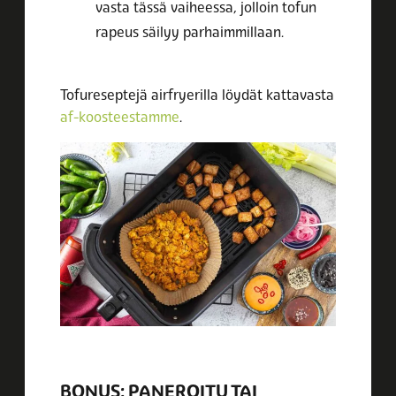
vasta tässä vaiheessa, jolloin tofun
rapeus säilyy parhaimmillaan.
Tofureseptejä airfryerilla löydät kattavasta
af-koosteestamme
.
BONUS: PANEROITU TAI