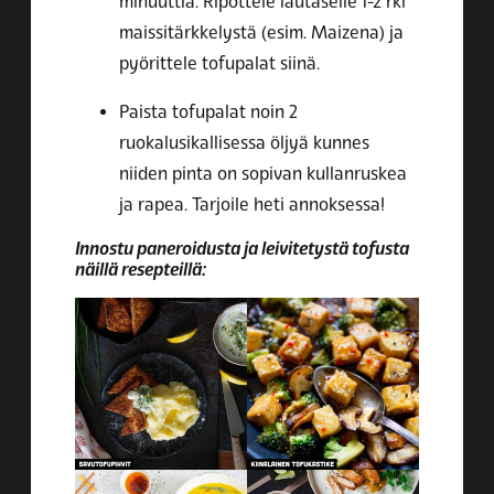
minuuttia. Ripottele lautaselle 1-2 rkl
maissitärkkelystä (esim. Maizena) ja
pyörittele tofupalat siinä.
Paista tofupalat noin 2
ruokalusikallisessa öljyä kunnes
niiden pinta on sopivan kullanruskea
ja rapea. Tarjoile heti annoksessa!
Innostu paneroidusta ja leivitetystä tofusta
näillä resepteillä: