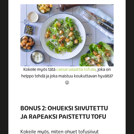
Kokeile myös tätä
caesarsalaattia tofulla
, joka on
helppo tehdä ja joka maistuu koukuttavan hyvältä?
😮
BONUS 2:
OHUEKSI SIIVUTETTU
JA RAPEAKSI PAISTETTU TOFU
Kokeile myös, miten ohuet tofusiivut