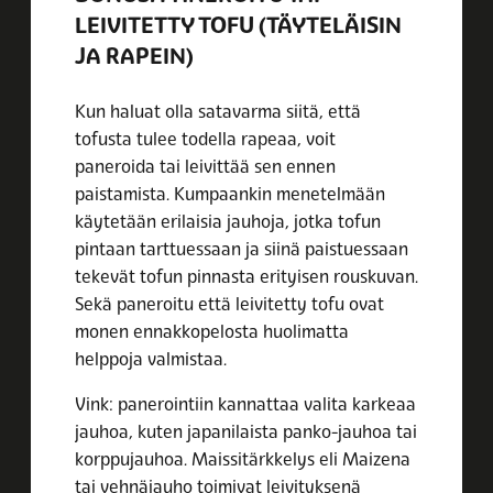
LEIVITETTY TOFU (TÄYTELÄISIN
JA RAPEIN)
Kun haluat olla satavarma siitä, että
tofusta tulee todella rapeaa, voit
paneroida tai leivittää sen ennen
paistamista. Kumpaankin menetelmään
käytetään erilaisia jauhoja, jotka tofun
pintaan tarttuessaan ja siinä paistuessaan
tekevät tofun pinnasta erityisen rouskuvan.
Sekä paneroitu että leivitetty tofu ovat
monen ennakkopelosta huolimatta
helppoja valmistaa.
Vink: panerointiin kannattaa valita karkeaa
jauhoa, kuten japanilaista panko-jauhoa tai
korppujauhoa. Maissitärkkelys eli Maizena
tai vehnäjauho toimivat leivityksenä