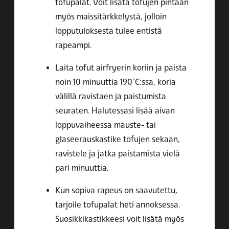
tofupalat. Voit lisätä tofujen pintaan
myös maissitärkkelystä, jolloin
lopputuloksesta tulee entistä
rapeampi.
Laita tofut airfryerin koriin ja paista
noin 10 minuuttia 190°C:ssa, koria
välillä ravistaen ja paistumista
seuraten. Halutessasi lisää aivan
loppuvaiheessa mauste- tai
glaseerauskastike tofujen sekaan,
ravistele ja jatka paistamista vielä
pari minuuttia.
Kun sopiva rapeus on saavutettu,
tarjoile tofupalat heti annoksessa.
Suosikkikastikkeesi voit lisätä myös