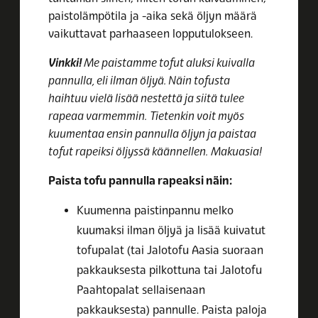
paistolämpötila ja -aika sekä öljyn määrä
vaikuttavat parhaaseen lopputulokseen.
Vinkki!
Me paistamme tofut aluksi kuivalla
pannulla, eli ilman öljyä. Näin tofusta
haihtuu vielä lisää nestettä ja siitä tulee
rapeaa varmemmin.
Tietenkin voit myös
kuumentaa ensin pannulla öljyn ja paistaa
tofut rapeiksi öljyssä käännellen.
Makuasia!
Paista tofu pannulla rapeaksi näin:
Kuumenna paistinpannu melko
kuumaksi ilman öljyä ja lisää kuivatut
tofupalat (tai Jalotofu Aasia suoraan
pakkauksesta pilkottuna tai Jalotofu
Paahtopalat sellaisenaan
pakkauksesta) pannulle. Paista paloja