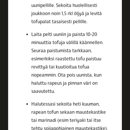
uunipellille. Sekoita huolellisesti
joukkoon noin 1,5 rkl öljyä ja levitä
tofupalat tasaisesti pellille.
Laita pelti uuniin ja paista 10-20
minuuttia tofuja välillä käännellen.
Seuraa paistumista tarkkaan,
esimerkiksi raastettu tofu paistuu
revittyä tai kuutioitua tofua
nopeammin. Ota pois uunista, kun
haluttu rapeus ja pinnan väri on
saavutettu.
Halutessasi sekoita heti kuuman,
rapean tofun sekaan maustekastike
tai marinadi (esim teriyaki tai itse
tehty soijapohjainen maustekastike).