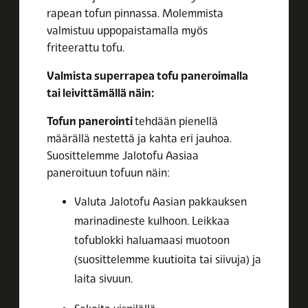
rapean tofun pinnassa. Molemmista
valmistuu uppopaistamalla myös
friteerattu tofu.
Valmista superrapea tofu paneroimalla
tai leivittämällä näin:
Tofun panerointi
tehdään pienellä
määrällä nestettä ja kahta eri jauhoa.
Suosittelemme Jalotofu Aasiaa
paneroituun tofuun näin:
Valuta Jalotofu Aasian pakkauksen
marinadineste kulhoon. Leikkaa
tofublokki haluamaasi muotoon
(suosittelemme kuutioita tai siivuja) ja
laita sivuun.