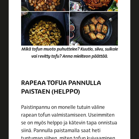
Mikä tofun muoto puhuttelee? Kuutio, siivu, suikale
vai revitty tofu? Anna mieliteon päättää.
RAPEAA TOFUA PANNULLA
PAISTAEN (HELPPO)
Paistinpannu on monelle tutuin väline
rapean tofun valmistamiseen. Useimmiten
se on myös helppo ja kätevin tapa onnistua
siinä. Pannulla paistamalla saat heti
tuntuman siihen, miten tofun kuivaaminen,