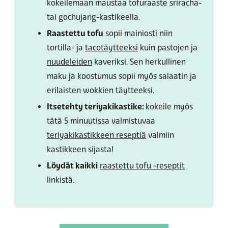
kokeilemaan maustaa tofuraaste sriracha-
tai gochujang-kastikeella.
Raastettu tofu
sopii mainiosti niin
tortilla- ja
tacotäytteeksi
kuin pastojen ja
nuudeleiden
kaveriksi. Sen herkullinen
maku ja koostumus sopii myös salaatin ja
erilaisten wokkien täytteeksi.
Itsetehty teriyakikastike:
kokeile myös
tätä 5 minuutissa valmistuvaa
teriyakikastikkeen reseptiä
valmiin
kastikkeen sijasta!
Löydät kaikki
raastettu tofu -reseptit
linkistä.