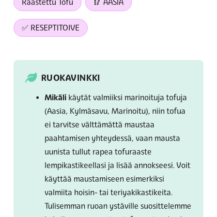
Raastettu Tofu
🥢 AASIA
✅ RESEPTITOIVE
RUOKAVINKKI
Mikäli
käytät valmiiksi marinoituja tofuja
(Aasia, Kylmäsavu, Marinoitu), niin tofua
ei tarvitse välttämättä maustaa
paahtamisen yhteydessä, vaan mausta
uunista tullut rapea tofuraaste
lempikastikeellasi ja lisää annokseesi. Voit
käyttää maustamiseen esimerkiksi
valmiita hoisin- tai teriyakikastikeita.
Tulisemman ruoan ystäville suosittelemme