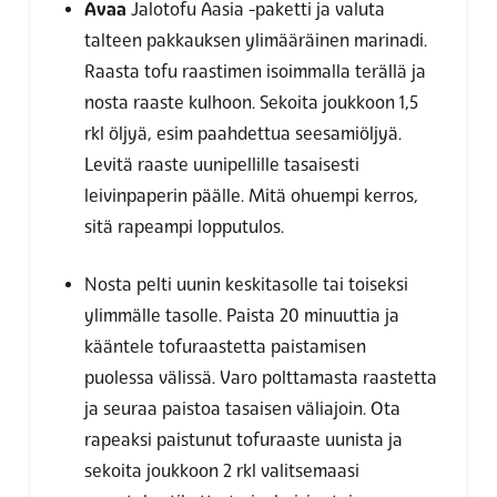
Avaa
Jalotofu Aasia -paketti ja valuta
talteen pakkauksen ylimääräinen marinadi.
Raasta tofu raastimen isoimmalla terällä ja
nosta raaste kulhoon. Sekoita joukkoon 1,5
rkl öljyä, esim paahdettua seesamiöljyä.
Levitä raaste uunipellille tasaisesti
leivinpaperin päälle. Mitä ohuempi kerros,
sitä rapeampi lopputulos.
Nosta pelti uunin keskitasolle tai toiseksi
ylimmälle tasolle. Paista 20 minuuttia ja
kääntele tofuraastetta paistamisen
puolessa välissä.
Varo polttamasta raastetta
ja seuraa paistoa tasaisen väliajoin. Ota
rapeaksi paistunut tofuraaste uunista ja
sekoita joukkoon 2 rkl valitsemaasi