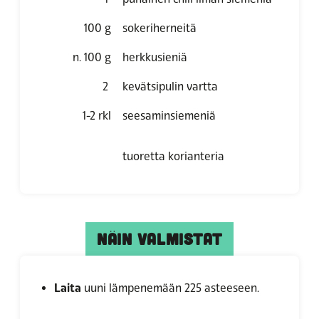
100
g
sokeriherneitä
n. 100
g
herkkusieniä
2
kevätsipulin vartta
1-2
rkl
seesaminsiemeniä
tuoretta korianteria
NÄIN VALMISTAT
Laita
uuni lämpenemään 225 asteeseen.