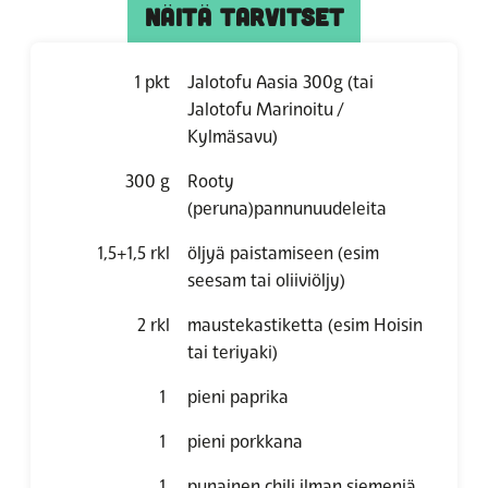
NÄITÄ TARVITSET
1
pkt
Jalotofu Aasia 300g
(tai
Jalotofu Marinoitu /
Kylmäsavu)
300
g
Rooty
(peruna)pannunuudeleita
1,5+1,5
rkl
öljyä paistamiseen
(esim
seesam tai oliiviöljy)
2
rkl
maustekastiketta
(esim Hoisin
tai teriyaki)
1
pieni paprika
1
pieni porkkana
1
punainen chili ilman siemeniä