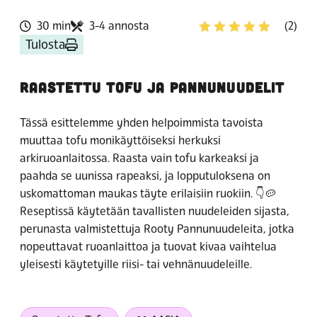
30 min
3-4 annosta
(2)
Tulosta
RAASTETTU TOFU JA PANNUNUUDELIT
Tässä esittelemme yhden helpoimmista tavoista
muuttaa tofu monikäyttöiseksi herkuksi
arkiruoanlaitossa. Raasta vain tofu karkeaksi ja
paahda se uunissa rapeaksi, ja lopputuloksena on
uskomattoman maukas täyte erilaisiin ruokiin. 👇🥔
Reseptissä käytetään tavallisten nuudeleiden sijasta,
perunasta valmistettuja Rooty Pannunuudeleita, jotka
nopeuttavat ruoanlaittoa ja tuovat kivaa vaihtelua
yleisesti käytetyille riisi- tai vehnänuudeleille.