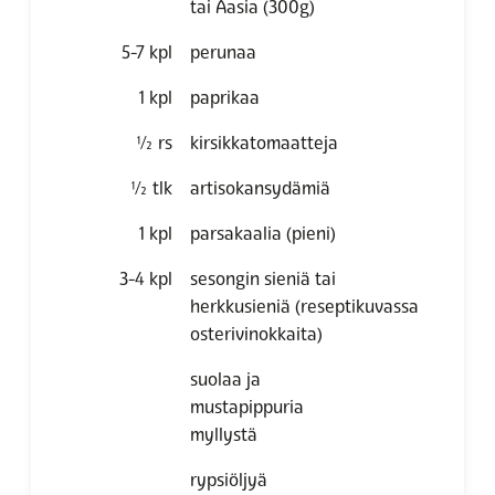
tai Aasia
(300g)
5-7
kpl
perunaa
1
kpl
paprikaa
½
rs
kirsikkatomaatteja
½
tlk
artisokansydämiä
1
kpl
parsakaalia
(pieni)
3-4
kpl
sesongin sieniä tai
herkkusieniä
(reseptikuvassa
osterivinokkaita)
suolaa ja
mustapippuria
myllystä
rypsiöljyä