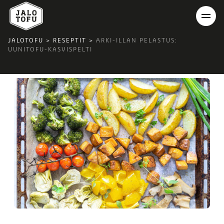
JALOTOFU
>
RESEPTIT
>
ARKI-ILLAN PELASTUS:
UUNITOFU-KASVISPELTI