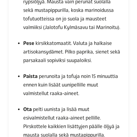
rypsiöljyä. Mausta vain perunat suolalla
sekä mustapippurilla, koska marinoidussa
tofutuotteissa on jo suola ja mausteet
valmiiksi (Jalotofu Kylmäsavu tai Marinoitu).
Pese
kirsikkatomaatit. Valuta ja halkaise
artisokansydämet. Pilko paprika, sienet sekä
parsakaali sopiviksi suupaloiksi.
Paista
perunoita ja tofuja noin 15 minuuttia
ennen kuin lisäät uunipellille muut
valmistellut raaka-aineet.
Ota
pelti uunista ja lisää muut
esivalmistellut raaka-aineet pellille.
Pirskottele kaikkien lisättyjen päälle öljyä ja
mausta suolalla sekä mustapippurilla.