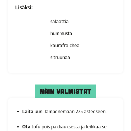
Lisäksi:
salaattia
hummusta
kaurafraichea
sitruunaa
NÄIN VALMISTAT
Laita
uuni lämpenemään 225 asteeseen.
Ota
tofu pois pakkauksesta ja leikkaa se