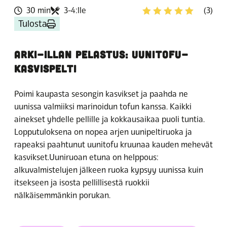
30 min
3-4:lle
(3)
Tulosta
ARKI-ILLAN PELASTUS: UUNITOFU-
KASVISPELTI
Poimi kaupasta sesongin kasvikset ja paahda ne
uunissa valmiiksi marinoidun tofun kanssa. Kaikki
ainekset yhdelle pellille ja kokkausaikaa puoli tuntia.
Lopputuloksena on nopea arjen uunipeltiruoka ja
rapeaksi paahtunut uunitofu kruunaa kauden mehevät
kasvikset.Uuniruoan etuna on helppous:
alkuvalmistelujen jälkeen ruoka kypsyy uunissa kuin
itsekseen ja isosta pellillisestä ruokkii
nälkäisemmänkin porukan.