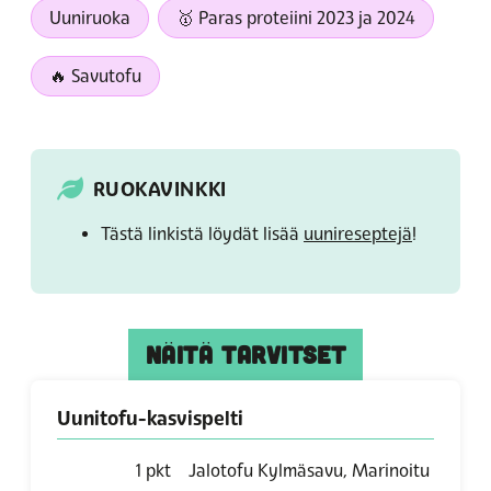
Uuniruoka
🥇 Paras proteiini 2023 ja 2024
🔥 Savutofu
RUOKAVINKKI
Tästä linkistä löydät lisää
uunireseptejä
!
NÄITÄ TARVITSET
Uunitofu-kasvispelti
1
pkt
Jalotofu Kylmäsavu, Marinoitu