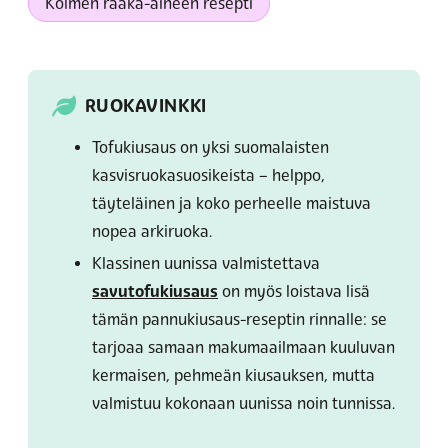
Kolmen raaka-aineen resepti
RUOKAVINKKI
Tofukiusaus on yksi suomalaisten
kasvisruokasuosikeista – helppo,
täyteläinen ja koko perheelle maistuva
nopea arkiruoka.
Klassinen uunissa valmistettava
savutofukiusaus
on myös loistava lisä
tämän pannukiusaus-reseptin rinnalle: se
tarjoaa samaan makumaailmaan kuuluvan
kermaisen, pehmeän kiusauksen, mutta
valmistuu kokonaan uunissa noin tunnissa.