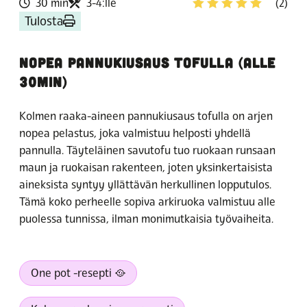
30 min
3-4:lle
(2)
Tulosta
NOPEA PANNUKIUSAUS TOFULLA (ALLE
30MIN)
Kolmen raaka-aineen pannukiusaus tofulla on arjen
nopea pelastus, joka valmistuu helposti yhdellä
pannulla. Täyteläinen savutofu tuo ruokaan runsaan
maun ja ruokaisan rakenteen, joten yksinkertaisista
aineksista syntyy yllättävän herkullinen lopputulos.
Tämä koko perheelle sopiva arkiruoka valmistuu alle
puolessa tunnissa, ilman monimutkaisia työvaiheita.
One pot -resepti 🥘