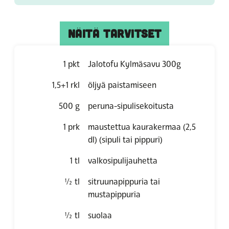
NÄITÄ TARVITSET
1
pkt
Jalotofu Kylmäsavu 300g
1,5+1
rkl
öljyä paistamiseen
500
g
peruna-sipulisekoitusta
1
prk
maustettua kaurakermaa (2,5
dl)
(sipuli tai pippuri)
1
tl
valkosipulijauhetta
½
tl
sitruunapippuria tai
mustapippuria
½
tl
suolaa