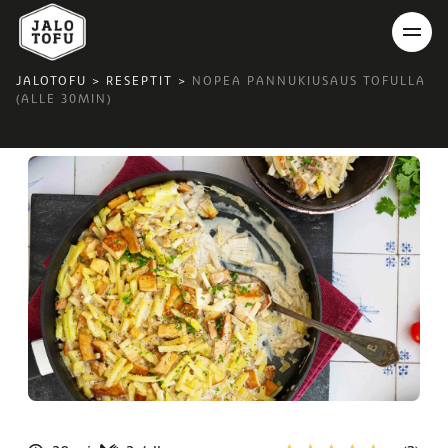
JALOTOFU
>
RESEPTIT
>
NOPEA PANNUKIUSAUS TOFULLA
(ALLE 30MIN)