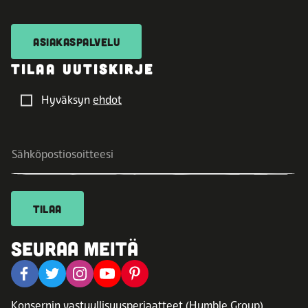
ASIAKASPALVELU
TILAA UUTISKIRJE
Hyväksyn
ehdot
TILAA
SEURAA MEITÄ
Konsernin
vastuullisuusperiaatteet
(Humble Group).