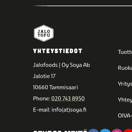
YHTEYSTIEDOT
Tuott
Jalofoods | Oy Soya Ab
Ruoka
Jalotie 17
Yrity
10660 Tammisaari
Phone:
020 743 8950
Yhtey
E-mail: info(at)soya.fi
OIVA-