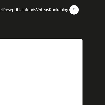
et
Reseptit
Jalofoods
Yhteys
Ruokablogi
FI