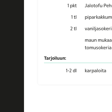
1
pkt
Jalotofu Pe
1
tl
piparkakkum
2
tl
vaniljasoker
maun mukaa
tomusokeria
Tarjoiluun:
1-2
dl
karpaloita