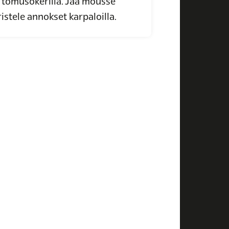
tomusokerilla. Jaa mousse
ristele annokset karpaloilla.