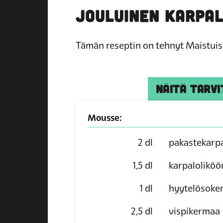
JOULUINEN KARPA
Tämän reseptin on tehnyt Maistuis 
NÄITÄ TARVI
Mousse:
2
dl
pakastekarpa
1,5
dl
karpaloliköö
1
dl
hyytelösoker
2,5
dl
vispikermaa