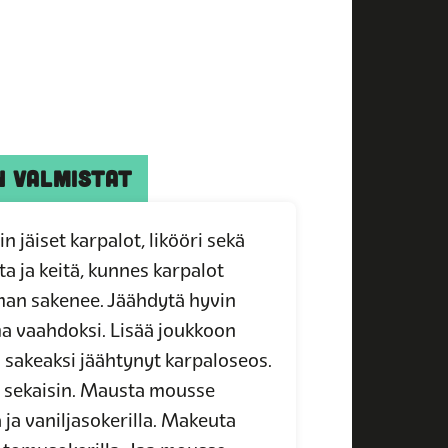
N VALMISTAT
n jäiset karpalot, likööri sekä
a ja keitä, kunnes karpalot
man sakenee. Jäähdytä hyvin
ma vaahdoksi. Lisää joukkoon
 sakeaksi jäähtynyt karpaloseos.
n sekaisin. Mausta mousse
ja vaniljasokerilla. Makeuta