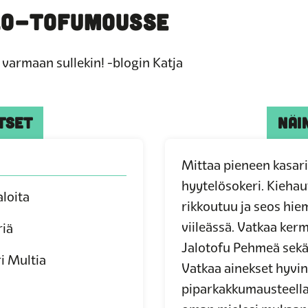
LO-TOFUMOUSSE
varmaan sullekin! -blogin Katja
TSET
NÄI
Mittaa pieneen kasarii
hyytelösokeri. Kiehaut
loita
rikkoutuu ja seos hie
viileässä. Vatkaa ker
riä
Jalotofu Pehmeä sekä
i Multia
Vatkaa ainekset hyvi
piparkakkumausteella 