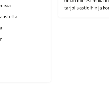
oman mielesi mukaan 
hmeää
tarjoiluastioihin ja ko
austetta
ia
n