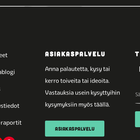
ASIAKASPALVELU
T
eet
Anna palautetta, kysy tai
blogi
kerro toiveita tai ideoita.
s
Vastauksia usein kysyttyihin
kysymyksiin myös täällä.
stiedot
raportit
ASIAKASPALVELU