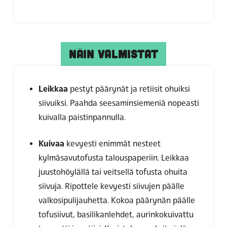
NÄIN VALMISTAT
Leikkaa
pestyt päärynät ja retiisit ohuiksi
siivuiksi. Paahda seesaminsiemeniä nopeasti
kuivalla paistinpannulla.
Kuivaa
kevyesti enimmät nesteet
kylmäsavutofusta talouspaperiin. Leikkaa
juustohöylällä tai veitsellä tofusta ohuita
siivuja. Ripottele kevyesti siivujen päälle
valkosipulijauhetta. Kokoa päärynän päälle
tofusiivut, basilikanlehdet, aurinkokuivattu