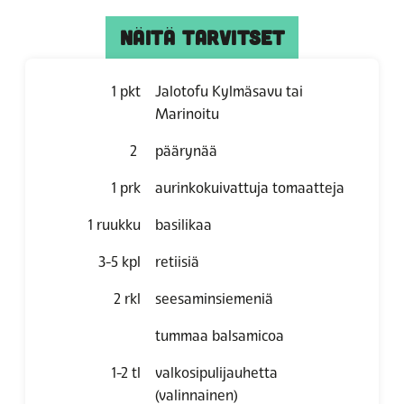
NÄITÄ TARVITSET
1
pkt
Jalotofu Kylmäsavu tai
Marinoitu
2
päärynää
1
prk
aurinkokuivattuja tomaatteja
1
ruukku
basilikaa
3-5
kpl
retiisiä
2
rkl
seesaminsiemeniä
tummaa balsamicoa
1-2
tl
valkosipulijauhetta
(valinnainen)