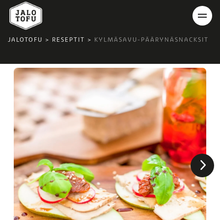
JALOTOFU
>
RESEPTIT
>
KYLMÄSAVU-PÄÄRYNÄSNACKSIT