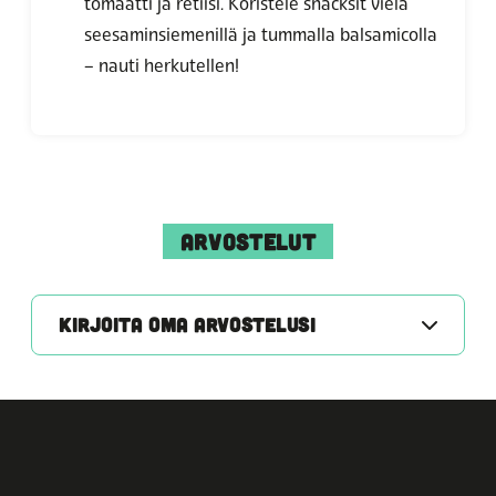
tomaatti ja retiisi. Koristele snacksit vielä
seesaminsiemenillä ja tummalla balsamicolla
– nauti herkutellen!
ARVOSTELUT
KIRJOITA OMA ARVOSTELUSI