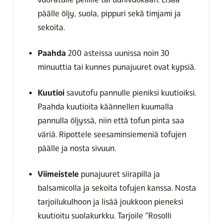
päälle öljy, suola, pippuri sekä timjami ja
sekoita.
Paahda
200 asteissa uunissa noin 30
minuuttia tai kunnes punajuuret ovat kypsiä.
Kuutioi
savutofu pannulle pieniksi kuutioiksi.
Paahda kuutioita käännellen kuumalla
pannulla öljyssä, niin että tofun pinta saa
väriä. Ripottele seesaminsiemeniä tofujen
päälle ja nosta sivuun.
Viimeistele
punajuuret siirapilla ja
balsamicolla ja sekoita tofujen kanssa. Nosta
tarjoilukulhoon ja lisää joukkoon pieneksi
kuutioitu suolakurkku. Tarjoile ”Rosolli