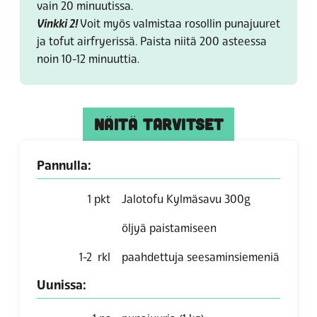
vain 20 minuutissa.
Vinkki 2!
Voit myös valmistaa rosollin punajuuret
ja tofut airfryerissä. Paista niitä 200 asteessa
noin 10-12 minuuttia.
NÄITÄ TARVITSET
Pannulla:
1
pkt
Jalotofu Kylmäsavu 300g
öljyä paistamiseen
1-2
rkl
paahdettuja seesaminsiemeniä
Uunissa: