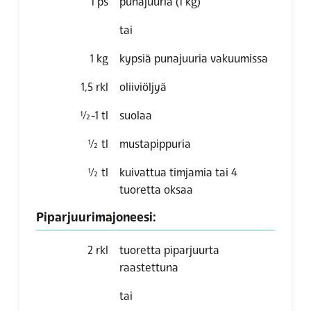
1
ps
punajuuria (1 kg)
tai
1
kg
kypsiä punajuuria vakuumissa
1,5
rkl
oliiviöljyä
½-1
tl
suolaa
½
tl
mustapippuria
½
tl
kuivattua timjamia tai 4
tuoretta oksaa
Piparjuurimajoneesi:
2
rkl
tuoretta piparjuurta
raastettuna
tai