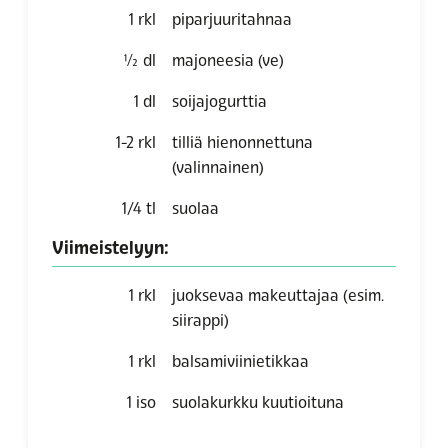
1
rkl
piparjuuritahnaa
½
dl
majoneesia (ve)
1
dl
soijajogurttia
1-2
rkl
tilliä hienonnettuna
(valinnainen)
1/4
tl
suolaa
Viimeistelyyn:
1
rkl
juoksevaa makeuttajaa (esim.
siirappi)
1
rkl
balsamiviinietikkaa
1
iso
suolakurkku kuutioituna