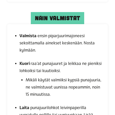
NÄIN VALMISTAT
Valmista
ensin piparjuurimajoneesi
sekoittamalla ainekset keskenään. Nosta
kylmään.
Kuori
raa’at
punajuuret ja leikkaa ne pieniksi
lohkoiksi tai kuutioiksi.
Mikäli käytät valmiiksi kypsiä punajuuria,
ne valmistuvat uunissa nopeammin, noin
15 minuutissa.
Laita
punajuurilohkot leivinpaperilla
vuoratulle pellille tai uunivuokaan. Lisää