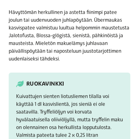
Hävyttömän herkullinen ja astetta fiinimpi patee
joulun tai uudenvuoden juhlapöytään. Übermaukas
kasvispatee valmistuu luultua helpommin maustetusta
Jalotofusta, Blossa-glögistä, sienistä, pähkinöistä ja
mausteista. Mieletön makuelämys juhlavaan
päivällispöytään tai naposteluun juustotarjottimen
uudenlaiseksi tähdeksi.
RUOKAVINKKI
Kuivattujen sienten liotusliemen tilalla voi
käyttää 1 dl kasvislientä, jos sieniä ei ole
saatavilla. Tryffeliöljyn voi korvata
hyvälaatuisella oliiviöljyllä, mutta tryffelin maku
on olennainen osa herkullista lopputulosta.
Valmista pateeta tulee 2 x 0,25 litran