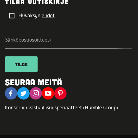
TILAA UUTISKIRJE
Hyväksyn
ehdot
TILAA
SEURAA MEITÄ
Konsernin
vastuullisuusperiaatteet
(Humble Group).