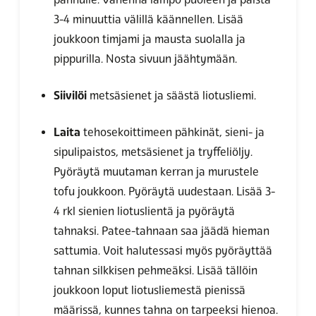
3-4 minuuttia välillä käännellen. Lisää
joukkoon timjami ja mausta suolalla ja
pippurilla. Nosta sivuun jäähtymään.
Siivilöi
metsäsienet ja säästä liotusliemi.
Laita
tehosekoittimeen pähkinät, sieni- ja
sipulipaistos, metsäsienet ja tryffeliöljy.
Pyöräytä muutaman kerran ja murustele
tofu joukkoon. Pyöräytä uudestaan. Lisää 3-
4 rkl sienien liotuslientä ja pyöräytä
tahnaksi. Patee-tahnaan saa jäädä hieman
sattumia. Voit halutessasi myös pyöräyttää
tahnan silkkisen pehmeäksi. Lisää tällöin
joukkoon loput liotusliemestä pienissä
määrissä, kunnes tahna on tarpeeksi hienoa.