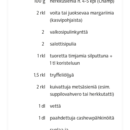
100
g
herkkusieniä n. 4-5 kpl
(Champ)
2
rkl
voita tai juoksevaa margariinia
(kasvipohjaista)
2
valkosipulinkynttä
2
salottisipulia
1
rkl
tuoretta timjamia silputtuna +
1 tl koristeluun
1,5
rkl
tryffeliöljyä
2
rkl
kuivattuja metsäsieniä
(esim.
suppilovahvero tai herkkutatti)
1
dl
vettä
1
dl
paahdettuja cashewpähkinöitä
suolaa ja