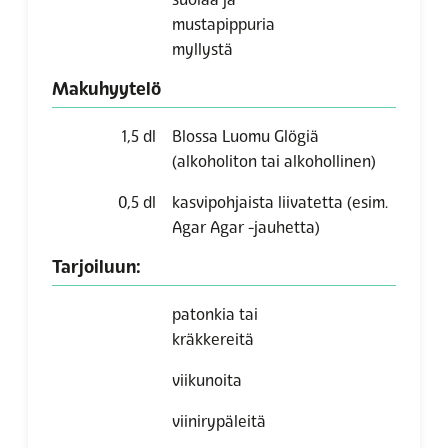
mustapippuria
myllystä
Makuhyytelö
1,5
dl
Blossa Luomu Glögiä
(alkoholiton tai alkohollinen)
0,5
dl
kasvipohjaista liivatetta
(esim.
Agar Agar -jauhetta)
Tarjoiluun:
patonkia tai
kräkkereitä
viikunoita
viinirypäleitä