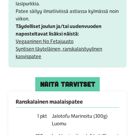
lasipurkkia.
Patee säilyy ilmatiiviissä astiassa kylmässä noin
viikon.
Täydelliset joulun ja/tai uudenvuoden
naposteltavat lisäksi näistä:
Vegaaninen No Fetajuusto
Syntisen täyteläinen, ranskalaistyylinen
kasvispatee
NÄITÄ TARVITSET
Ranskalainen maalaispatee
1
pkt
Jalotofu Marinoitu (300g)
Luomu