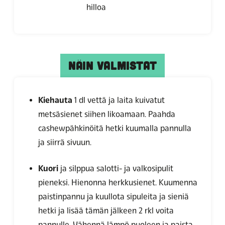
hilloa
NÄIN VALMISTAT
Kiehauta
1 dl vettä ja laita kuivatut
metsäsienet siihen likoamaan. Paahda
cashewpähkinöitä hetki kuumalla pannulla
ja siirrä sivuun.
Kuori
ja silppua salotti- ja valkosipulit
pieneksi. Hienonna herkkusienet. Kuumenna
paistinpannu ja kuullota sipuleita ja sieniä
hetki ja lisää tämän jälkeen 2 rkl voita
pannulle. Vähennä lämpö puoleen ja paista