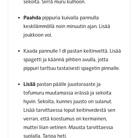
sekoita. Siirrä muru kulhoon.
Paahda
pippuria kuivalla pannulla
keskilämmöllä noin minuutin ajan. Lisää
joukkoon voi.
Kaada pannulle 1 dl pastan keitinvettä. Lisää
spagetti ja käännä pihtien avulla, jotta
pippuri tarttuu tastaisesti spagetin pinnalle.
Lisää
pastan päälle juustoraaste ja
tofumuru muutamassa erässä ja sekoita
hyvin. Sekoita, kunnes juusto on sulanut.
Lisää tarvittaessa loput keitinvedestä
sen
verran, että koostumus on kermainen,
muttei liian vetinen.
Mausta tarvittaessa
suolalla. Tarjoa heti.