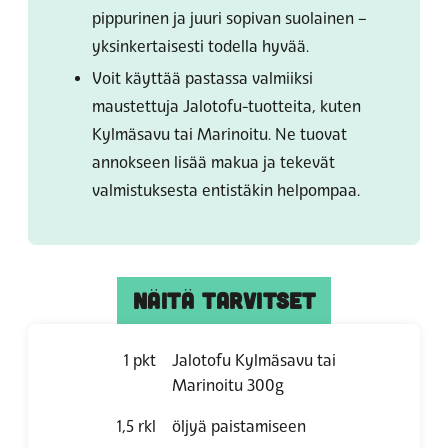
pippurinen ja juuri sopivan suolainen –
yksinkertaisesti todella hyvää.
Voit käyttää pastassa valmiiksi
maustettuja Jalotofu-tuotteita, kuten
Kylmäsavu tai Marinoitu. Ne tuovat
annokseen lisää makua ja tekevät
valmistuksesta entistäkin helpompaa.
NÄITÄ TARVITSET
1
pkt
Jalotofu Kylmäsavu tai
Marinoitu 300g
1,5
rkl
öljyä paistamiseen