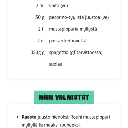
2
rkl
voita (ve)
150
g
pecorino-tyylistä juustoa (ve)
2
tl
mustapippuria myllystä
2
dl
pastan keitinvettä
350g
g
spagettia
(gf tarvittaessa)
suolaa
NÄIN VALMISTAT
Raasta
juusto hienoksi. Rouhi mustapippuri
myllyllä karheaksi rouheeksi.