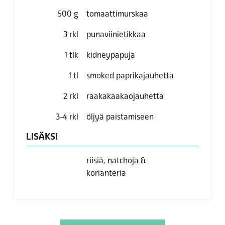
500
g
tomaattimurskaa
3
rkl
punaviinietikkaa
1
tlk
kidneypapuja
1
tl
smoked paprikajauhetta
2
rkl
raakakaakaojauhetta
3-4
rkl
öljyä paistamiseen
LISÄKSI
riisiä, natchoja &
korianteria