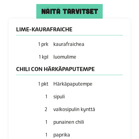
NÄITÄ TARVITSET
LIME-KAURAFRAICHE
1
prk
kaurafraichea
1
kpl
luomulime
CHILI CON HÄRKÄPAPUTEMPE
1
pkt
Härkäpaputempe
1
sipuli
2
valkosipulin kynttä
1
punainen chili
1
paprika