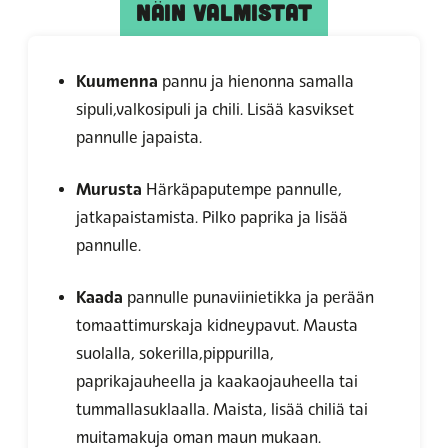
NÄIN VALMISTAT
Kuumenna
pannu ja hienonna samalla
sipuli,valkosipuli ja chili. Lisää kasvikset
pannulle japaista.
Murusta
Härkäpaputempe pannulle,
jatkapaistamista. Pilko paprika ja lisää
pannulle.
Kaada
pannulle punaviinietikka ja perään
tomaattimurskaja kidneypavut. Mausta
suolalla, sokerilla,pippurilla,
paprikajauheella ja kaakaojauheella tai
tummallasuklaalla. Maista, lisää chiliä tai
muitamakuja oman maun mukaan.