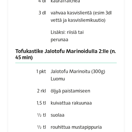
4
dl
kaurafraichea
3
dl
vahvaa kasvislientä (esim 3dl
vettä ja kasvisliemikuutio)
Lisäksi: riisiä tai
perunaa
Tofukastike Jalotofu Marinoidulla 2:lle (n.
45 min)
1
pkt
Jalotofu Marinoitu (300g)
Luomu
2
rkl
öljyä paistamiseen
1,5
tl
kuivattua rakuunaa
½
tl
suolaa
½
tl
rouhittua mustapippuria