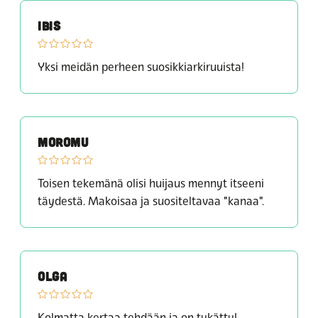
IBIS
Yksi meidän perheen suosikkiarkiruuista!
MOROMU
Toisen tekemänä olisi huijaus mennyt itseeni
täydestä. Makoisaa ja suositeltavaa "kanaa".
OLGA
Kolmatta kertaa tehdään ja on tykätty!