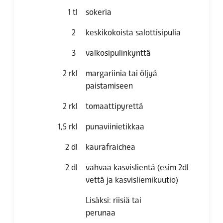
1
tl
sokeria
2
keskikokoista salottisipulia
3
valkosipulinkynttä
2
rkl
margariinia tai öljyä
paistamiseen
2
rkl
tomaattipyrettä
1,5
rkl
punaviinietikkaa
2
dl
kaurafraichea
2
dl
vahvaa kasvislientä (esim 2dl
vettä ja kasvisliemikuutio)
Lisäksi: riisiä tai
perunaa