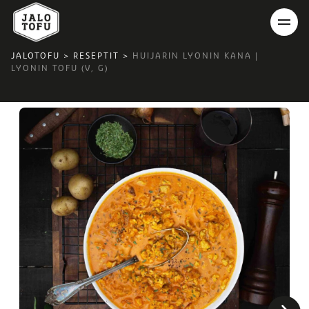
JALOTOFU
>
RESEPTIT
>
HUIJARIN LYONIN KANA |
LYONIN TOFU (V, G)