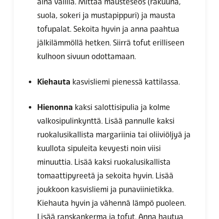
aina välillä. Mittaa mausteseos (rakuuna,
suola, sokeri ja mustapippuri) ja mausta
tofupalat. Sekoita hyvin ja anna paahtua
jälkilämmöllä hetken. Siirrä tofut erilliseen
kulhoon sivuun odottamaan.
Kiehauta
kasvisliemi pienessä kattilassa.
Hienonna
kaksi salottisipulia ja kolme
valkosipulinkynttä. Lisää pannulle kaksi
ruokalusikallista margariinia tai oliiviöljyä ja
kuullota sipuleita kevyesti noin viisi
minuuttia. Lisää kaksi ruokalusikallista
tomaattipyreetä ja sekoita hyvin. Lisää
joukkoon kasvisliemi ja punaviinietikka.
Kiehauta hyvin ja vähennä lämpö puoleen.
Lisää ranskankerma ja tofut. Anna hautua