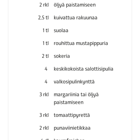
2
rkl
öljyä paistamiseen
2,5
tl
kuivattua rakuunaa
1
tl
suolaa
1
tl
rouhittua mustapippuria
2
tl
sokeria
4
keskikokoista salottisipulia
4
valkosipulinkynttä
3
rkl
margariinia tai öljyä
paistamiseen
3
rkl
tomaattipyrettä
2
rkl
punaviinietikkaa