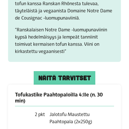
tofun kanssa Ranskan Rhônesta tulevaa,
täyteläistä ja vegaanista Domaine Notre Dame
de Cousignac
-luomupunaviiniä.
”Ranskalaisen Notre Dame -luomupunaviinin
kypsä hedelmäisyys ja lempeät tanniinit
toimivat kermaisen tofun kanssa. Viini on
kirkastettu vegaanisesti”
NÄITÄ TARVITSET
Tofukastike Paahtopaloilla 4:lle (n. 30
min)
2
pkt
Jalotofu Maustettu
Paahtopala (2x250g)