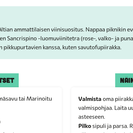
ltian ammattilaisen viinisuositus. Nappaa p
iknikin e
nen
Sancrispino -luomuviinitetra (rose-, valko- ja puna
en pikkupurtavien kanssa, kuten savutofupiirakka.
TSET
NÄI
mäsavu tai Marinoitu
Valmista
oma piirakka
valmispohjaa. Laita 
asteeseen.
a
Pilko
sipuli ja parsa. 