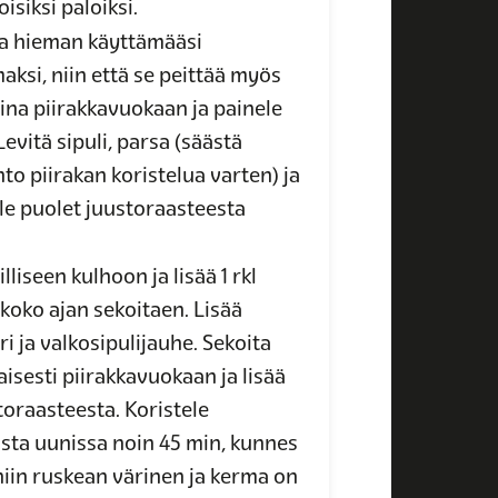
isiksi paloiksi.
a hieman käyttämääsi
ksi, niin että se peittää myös
kina piirakkavuokaan ja painele
 Levitä sipuli, parsa (säästä
 piirakan koristelua varten) ja
le puolet juustoraasteesta
liseen kulhoon ja lisää 1 rkl
 koko ajan sekoitaen. Lisää
 ja valkosipulijauhe. Sekoita
isesti piirakkavuokaan ja lisää
toraasteesta. Koristele
ista uunissa noin 45 min, kunnes
niin ruskean värinen ja kerma on