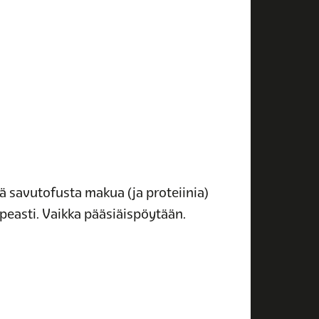
tä savutofusta makua (ja proteiinia)
opeasti. Vaikka pääsiäispöytään.