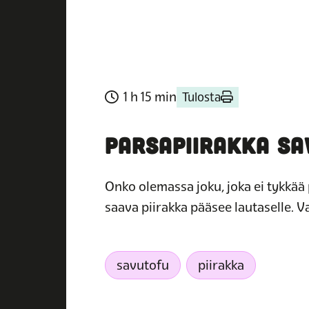
1 h 15 min
Tulosta
PARSAPIIRAKKA S
Onko olemassa joku, joka ei tykkää 
saava piirakka pääsee lautaselle. V
savutofu
piirakka