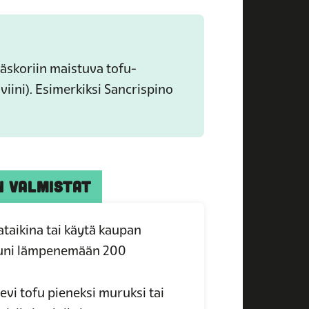
väskoriin maistuva tofu-
viini). Esimerkiksi Sancrispino
N VALMISTAT
taikina tai käytä kaupan
uuni lämpenemään 200
Revi tofu pieneksi muruksi tai