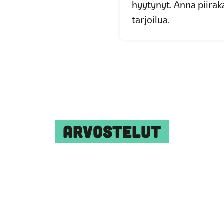
hyytynyt. Anna piira
tarjoilua.
ARVOSTELUT