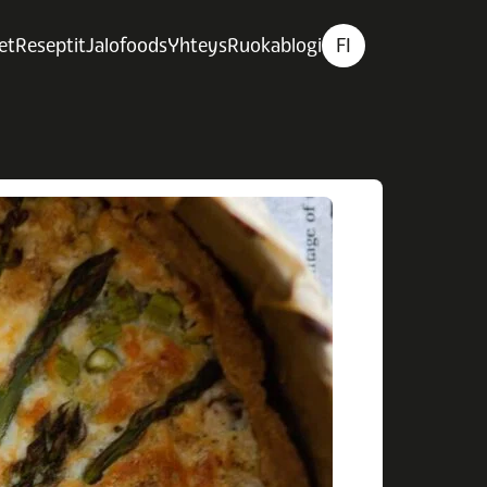
et
Reseptit
Jalofoods
Yhteys
Ruokablogi
FI