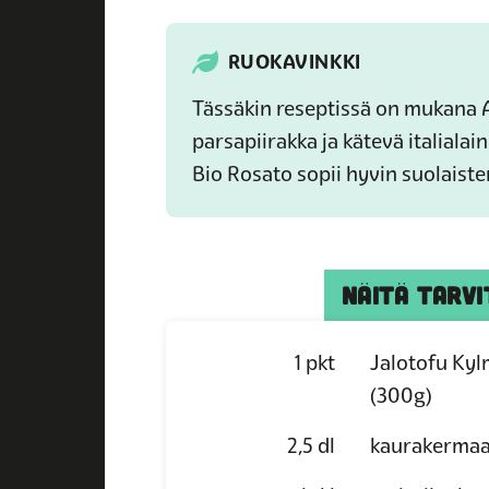
RUOKAVINKKI
Tässäkin reseptissä on mukana A
parsapiirakka ja kätevä italialai
Bio Rosato sopii hyvin suolaist
NÄITÄ TARVI
1
pkt
Jalotofu Kyl
(300g)
2,5
dl
kaurakerma