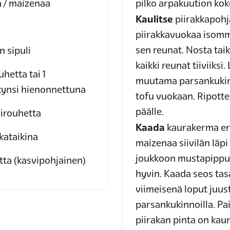
 / maizenaa
pilko arpakuution koko
Kaulitse
piirakkapohj
piirakkavuokaa isomma
sen reunat. Nosta tai
n sipuli
kaikki reunat tiiviiksi.
uhetta tai 1
muutama parsankukinto
kynsi hienonnettuna
tofu vuokaan. Ripotte
päälle.
irouhetta
Kaada
kaurakerma eril
kataikina
maizenaa siivilän läpi
joukkoon mustapippuri
tta
(kasvipohjainen)
hyvin. Kaada seos tasa
viimeisenä loput juus
parsankukinnoilla. Pa
piirakan pinta on kau