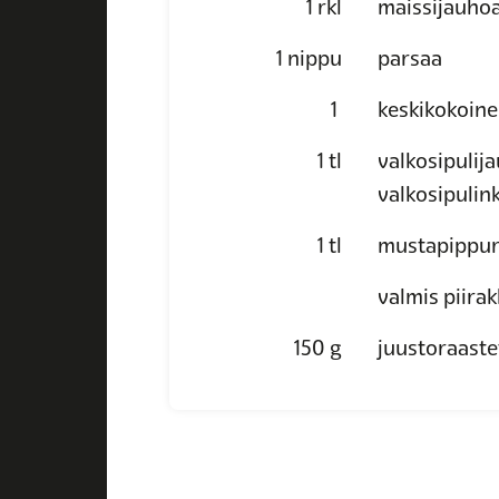
1
rkl
maissijauhoa
1
nippu
parsaa
1
keskikokoine
1
tl
valkosipulija
valkosipulin
1
tl
mustapippur
valmis piirak
150
g
juustoraaste