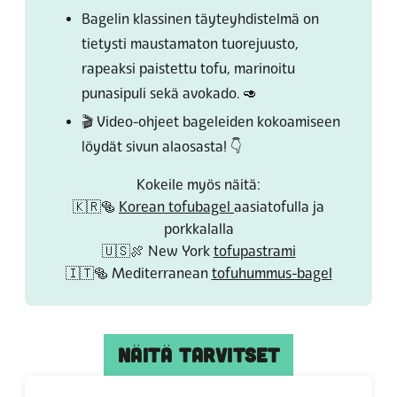
Bagelin klassinen täyteyhdistelmä on
tietysti maustamaton tuorejuusto,
rapeaksi paistettu tofu, marinoitu
punasipuli sekä avokado. 🥑
🎬 Video-ohjeet bageleiden kokoamiseen
löydät sivun alaosasta! 👇
Kokeile myös näitä:
🇰🇷🥯
Korean tofubagel
aasiatofulla ja
porkkalalla
🇺🇸🍖
New York
tofupastrami
🇮🇹🥯
Mediterranean
tofuhummus-bagel
NÄITÄ TARVITSET