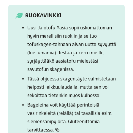
RUOKAVINKKI
Uusi
Jalotofu Aasia
sopii uskomattoman
hyvin merellisiin ruokiin ja se tuo
tofuskagen-tahnaan aivan uutta syvyyttä
(lue:
umamia). Testaa ja kerro meille,
syrjäyttääkö aasiatofu mielestäsi
savutofun skagenissa.
Tässä ohjeessa skagentäyte valmistetaan
helposti leikkuulaudalla, mutta sen voi
sekoittaa tietenkin myös kulhossa.
Bageleina voit käyttää perinteisiä
vesirinkeleitä (reiällä) tai tavallisia esim.
siemensämpylöitä. Gluteenittomia
tarvittaessa. 🥯