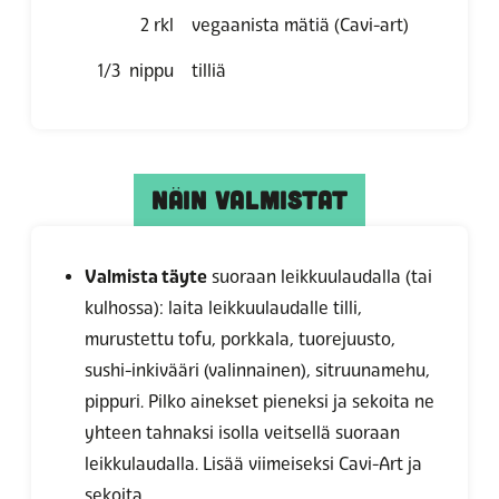
2
rkl
vegaanista mätiä (Cavi-art)
1/3
nippu
tilliä
NÄIN VALMISTAT
Valmista täyte
suoraan leikkuulaudalla (tai
kulhossa): laita leikkuulaudalle tilli,
murustettu tofu, porkkala, tuorejuusto,
sushi-inkivääri (valinnainen), sitruunamehu,
pippuri. Pilko ainekset pieneksi ja sekoita ne
yhteen tahnaksi isolla veitsellä suoraan
leikkulaudalla. Lisää viimeiseksi Cavi-Art ja
sekoita.