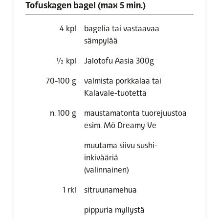
Tofuskagen bagel (max 5 min.)
4
kpl
bagelia tai vastaavaa
sämpylää
½
kpl
Jalotofu Aasia 300g
70-100
g
valmista porkkalaa tai
Kalavale-tuotetta
n. 100
g
maustamatonta tuorejuustoa
esim. Mö Dreamy Ve
muutama siivu sushi-
inkivääriä
(valinnainen)
1
rkl
sitruunamehua
pippuria myllystä