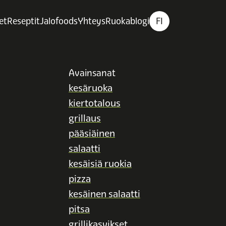
et
Reseptit
Jalofoods
Yhteys
Ruokablogi
FI
Avainsanat
kesäruoka
kiertotalous
grillaus
pääsiäinen
salaatti
kesäisiä ruokia
pizza
kesäinen salaatti
pitsa
grillikasvikset