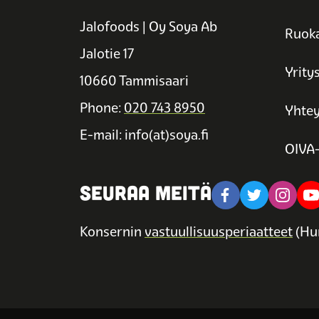
Jalofoods | Oy Soya Ab
Ruoka
Jalotie 17
Yrity
10660 Tammisaari
Phone:
020 743 8950
Yhtey
E-mail: info(at)soya.fi
OIVA-
SEURAA MEITÄ
Konsernin
vastuullisuusperiaatteet
(Hu