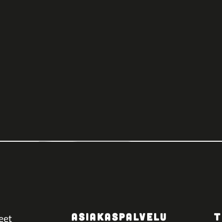
ASIAKASPALVELU
T
eet