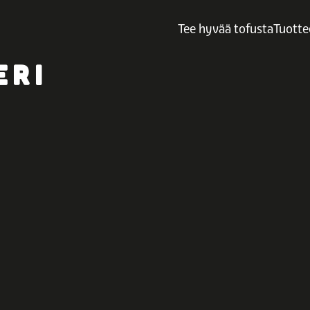
Tee hyvää tofusta
Tuotte
ERI