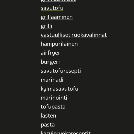
savutofu
grillaaminen
grilli
vastuulliset ruokavalinnat
hampurilainen
airfryer
burgeri
savutofuresepti
marinadi
kylmäsavutofu
marinointi
tofupasta
lasten
pasta
kasvisruokareseptit