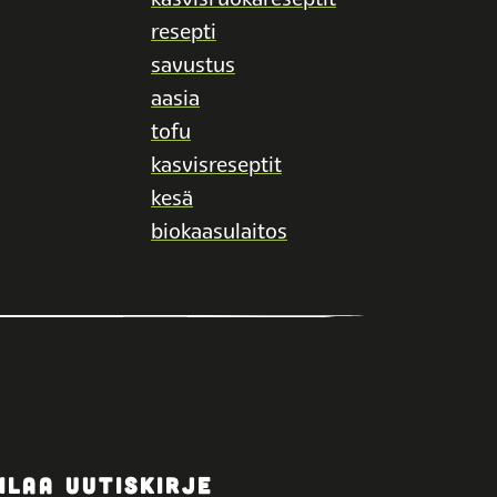
resepti
savustus
aasia
tofu
kasvisreseptit
kesä
biokaasulaitos
ILAA UUTISKIRJE