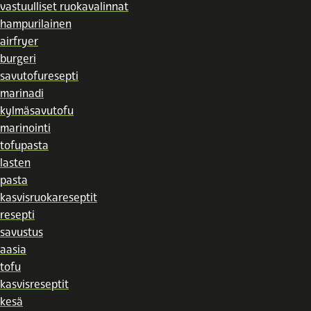
vastuulliset ruokavalinnat
hampurilainen
airfryer
burgeri
savutofuresepti
marinadi
kylmäsavutofu
marinointi
tofupasta
lasten
pasta
kasvisruokareseptit
resepti
savustus
aasia
tofu
kasvisreseptit
kesä