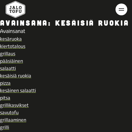
AVAINSANA:
KESÄISIÄ RUOKIA
Avainsanat
kesäruoka
kiertotalous
grillaus
pääsiäinen
salaatti
kesäisiä ruokia
pizza
kesäinen salaatti
pitsa
grillikasvikset
savutofu
grillaaminen
grilli