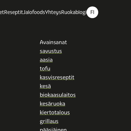
et
Reseptit
Jalofoods
Yhteys
Ruokablogi
FI
Avainsanat
savustus
aasia
tofu
kasvisreseptit
kesä
biokaasulaitos
kesäruoka
kiertotalous
grillaus
pääsiäinen