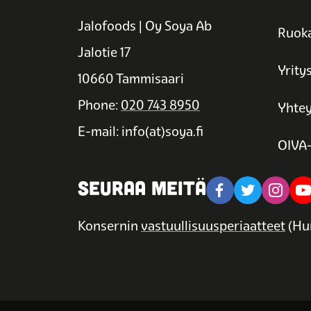
Jalofoods | Oy Soya Ab
Ruoka
Jalotie 17
Yrity
10660 Tammisaari
Phone:
020 743 8950
Yhtey
E-mail: info(at)soya.fi
OIVA-
SEURAA MEITÄ
Konsernin
vastuullisuusperiaatteet
(Hu