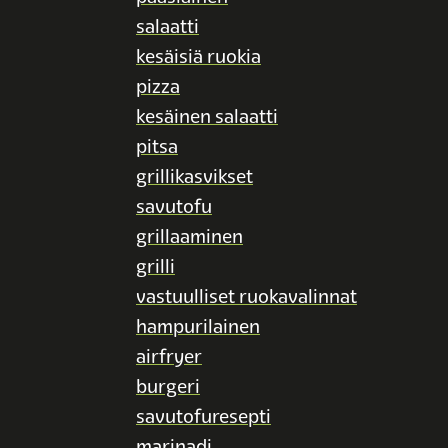
salaatti
kesäisiä ruokia
pizza
kesäinen salaatti
pitsa
grillikasvikset
savutofu
grillaaminen
grilli
vastuulliset ruokavalinnat
hampurilainen
airfryer
burgeri
savutofuresepti
marinadi