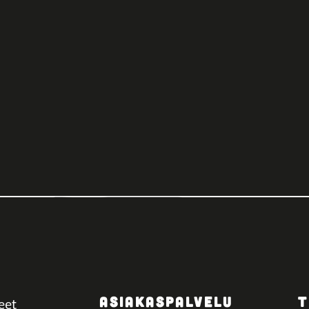
ASIAKASPALVELU
T
eet