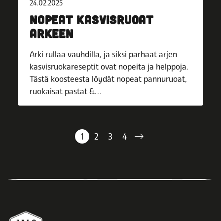
24.02.2025
NOPEAT KASVISRUOAT
ARKEEN
Arki rullaa vauhdilla, ja siksi parhaat arjen
kasvisruokareseptit ovat nopeita ja helppoja.
Tästä koosteesta löydät nopeat pannuruoat,
ruokaisat pastat &…
1
2
3
4