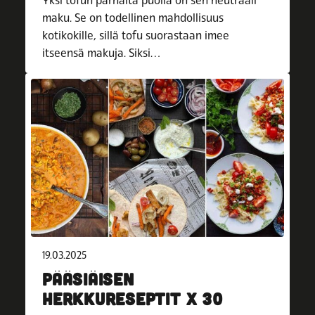
Yksi tofun parhaita puolia on sen neutraali
maku. Se on todellinen mahdollisuus
kotikokille, sillä tofu suorastaan imee
itseensä makuja. Siksi…
19.03.2025
PÄÄSIÄISEN
HERKKURESEPTIT X 30