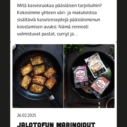
Mitä kasvisruokaa pääsiäisen tarjoiluihin?
Kokosimme yhteen väri- ja makuloistoa
sisältäviä kasvisreseptejä pääsiäismenun
koostamisen avuksi. Nämä rennosti
valmistuvat pastat, curryt ja…
26.02.2025
JALOTOFUN MARINOIDUT