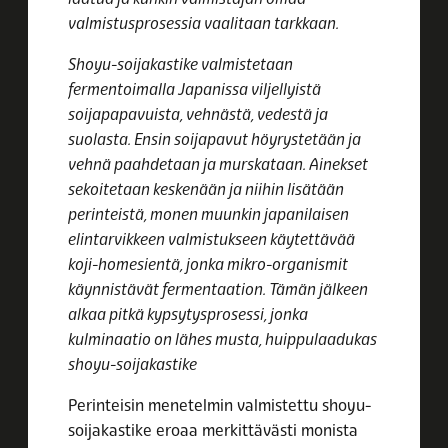
valmistusprosessia vaalitaan tarkkaan.
Shoyu-soijakastike valmistetaan
fermentoimalla Japanissa viljellyistä
soijapapavuista, vehnästä, vedestä ja
suolasta. Ensin soijapavut höyrystetään ja
vehnä paahdetaan ja murskataan. Ainekset
sekoitetaan keskenään ja niihin lisätään
perinteistä, monen muunkin japanilaisen
elintarvikkeen valmistukseen käytettävää
koji-homesientä, jonka mikro-organismit
käynnistävät fermentaation. Tämän jälkeen
alkaa pitkä kypsytysprosessi, jonka
kulminaatio on lähes musta, huippulaadukas
shoyu-soijakastike
Perinteisin menetelmin valmistettu shoyu-
soijakastike eroaa merkittävästi monista