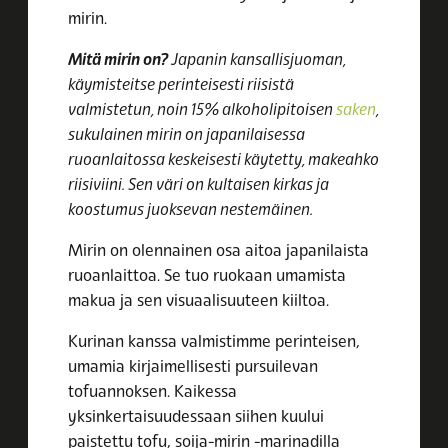
mirin.
Mitä mirin on?
Japanin kansallisjuoman,
käymisteitse perinteisesti riisistä
valmistetun, noin 15% alkoholipitoisen
saken
,
sukulainen mirin on japanilaisessa
ruoanlaitossa keskeisesti käytetty, makeahko
riisiviini. Sen väri on kultaisen kirkas ja
koostumus juoksevan nestemäinen.
Mirin on olennainen osa aitoa japanilaista
ruoanlaittoa. Se tuo ruokaan umamista
makua ja sen visuaalisuuteen kiiltoa.
Kurinan kanssa valmistimme perinteisen,
umamia kirjaimellisesti pursuilevan
tofuannoksen. Kaikessa
yksinkertaisuudessaan siihen kuului
paistettu tofu, soija-mirin -marinadilla