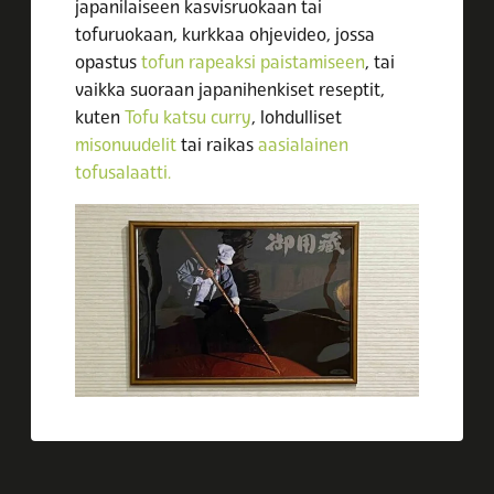
japanilaiseen kasvisruokaan tai
tofuruokaan, kurkkaa ohjevideo, jossa
opastus
tofun rapeaksi paistamiseen
, tai
vaikka suoraan japanihenkiset reseptit,
kuten
Tofu katsu curry
, lohdulliset
misonuudelit
tai raikas
aasialainen
tofusalaatti.