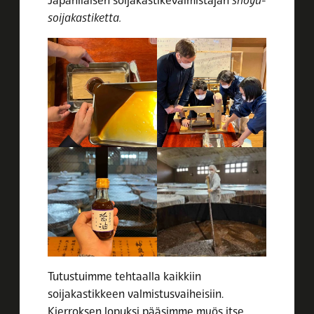
Japanilaisen soijakastikevalmistajan
shoyu-
soijakastiketta.
Tutustuimme tehtaalla kaikkiin
soijakastikkeen valmistusvaiheisiin.
Kierroksen lopuksi pääsimme myös itse