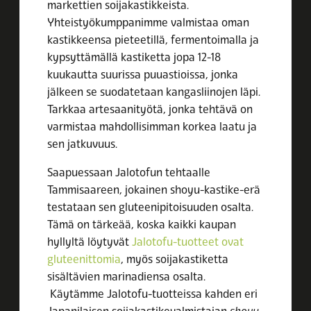
markettien soijakastikkeista.
Yhteistyökumppanimme valmistaa oman
kastikkeensa pieteetillä, fermentoimalla ja
kypsyttämällä kastiketta jopa 12-18
kuukautta suurissa puuastioissa, jonka
jälkeen se suodatetaan kangasliinojen läpi.
Tarkkaa artesaanityötä, jonka tehtävä on
varmistaa mahdollisimman korkea laatu ja
sen jatkuvuus.
Saapuessaan Jalotofun tehtaalle
Tammisaareen, jokainen shoyu-kastike-erä
testataan sen gluteenipitoisuuden osalta.
Tämä on tärkeää, koska kaikki kaupan
hyllyltä löytyvät
Jalotofu-tuotteet ovat
gluteenittomia
, myös soijakastiketta
sisältävien marinadiensa osalta.
Käytämme Jalotofu-tuotteissa kahden eri