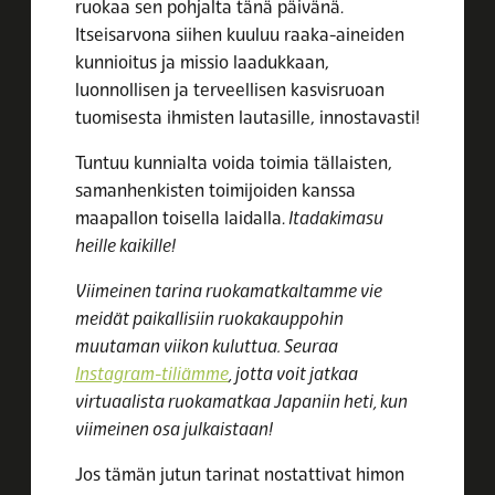
ruokaa sen pohjalta tänä päivänä.
Itseisarvona siihen kuuluu raaka-aineiden
kunnioitus ja missio laadukkaan,
luonnollisen ja terveellisen kasvisruoan
tuomisesta ihmisten lautasille, innostavasti!
Tuntuu kunnialta voida toimia tällaisten,
samanhenkisten toimijoiden kanssa
maapallon toisella laidalla.
Itadakimasu
heille kaikille!
Viimeinen tarina ruokamatkaltamme vie
meidät paikallisiin ruokakauppohin
muutaman viikon kuluttua. Seuraa
Instagram-tiliämme
, jotta voit jatkaa
virtuaalista ruokamatkaa Japaniin heti, kun
viimeinen osa julkaistaan!
Jos tämän jutun tarinat nostattivat himon