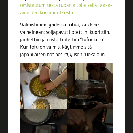
omistautumisesta ruoanlaitolle sekä raaka-
aineiden kunnioituksesta.
Valmistimme yhdessä tofua, kaikkine
vaiheineen: soijapavut liotettiin, kuorittiin,
jauhettiin ja niistä keitettiin “tofumaito”.
Kun tofu on valmis, käytimme sitä
japanilaisen hot pot -tyylisen ruokalajin.