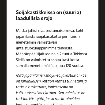
Soijakastikkeissa on (suuria)
laadullisia eroja
Matka jatkui maaseutumaisemissa, kohti
japanilaista soijakastiketta perinteisin
menetelmin valmistavan
yhteistyökumppanimme tehdasta.
Määränpää sijaitsee noin 2 tuntia Tokiosta.
Siellä on valmistettu shoyu-kastiketta
samalla menetelmällä jo jopa 120 vuotta.
Mitä japanilainen shoyu-soijakastike on? Se
on japanilaisen keittiön kenties tunnetuin ja
tärkein ruokatuote, jonka asema on
kulttuurisesti merkittävä. Sen valmistus on
tarkkaa käsityötä, jossa raaka-aineiden
laatua ja kunkin valmistajan omaa