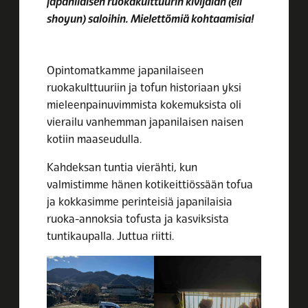
japanilaisen ruokakulttuurin kivijalan (eli
shoyun) saloihin. Mielettömiä kohtaamisia!
Opintomatkamme japanilaiseen
ruokakulttuuriin ja tofun historiaan yksi
mieleenpainuvimmista kokemuksista oli
vierailu vanhemman japanilaisen naisen
kotiin maaseudulla.
Kahdeksan tuntia vierähti, kun
valmistimme hänen kotikeittiössään tofua
ja kokkasimme perinteisiä japanilaisia
ruoka-annoksia tofusta ja kasviksista
tuntikaupalla. Juttua riitti.