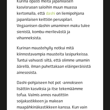
Kurina opasti meitä japanilaisen
kasvisruoan saloihin muun muassa
kertomalla, että
dashi
on liemipohjana
japanilaisen keittiön peruspilari.
Vegaanisen dashin umaminen maku tulee
sienistä, kombu-merilevästä ja
vihanneksista.
Kurinan maustehylly notkui mitä
kiinnostavampia mausteita lasipurkeissa.
Tuntui vahvasti siltä, että olimme umamin
äärellä, ilman puhettakaan eläinperäisistä
ainesosista.
Dashi-pohjaiseen hot pot -annokseen
lisättiin kasviksia ja itse tekemäämme
tofua. Valmis annos nautittiin
soijakastikkeen ja makean
maapähkinäkastikkeen kanssa. Kun vain