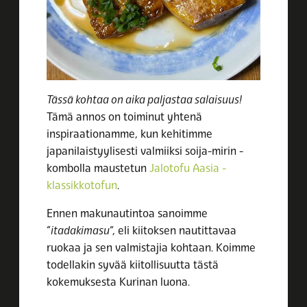
Tässä kohtaa on aika paljastaa salaisuus!
Tämä annos on toiminut yhtenä
inspiraationamme, kun kehitimme
japanilaistyylisesti valmiiksi soija-mirin -
kombolla maustetun
Jalotofu Aasia
-
klassikkotofun
.
Ennen makunautintoa sanoimme
“
itadakimasu
”, eli kiitoksen nautittavaa
ruokaa ja sen valmistajia kohtaan. Koimme
todellakin syvää kiitollisuutta tästä
kokemuksesta Kurinan luona.