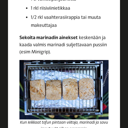
1 rkl riisiviinietikkaa
1/2 rkl vaahterasiirappia tai muuta
makeuttajaa
Sekoita marinadin ainekset
keskenään ja
kaada valmis marinadi suljettavaan pussiin
(esim Minigrip).
Kun leikkaat tofun pintaan viiltoja, marinadi ja savu