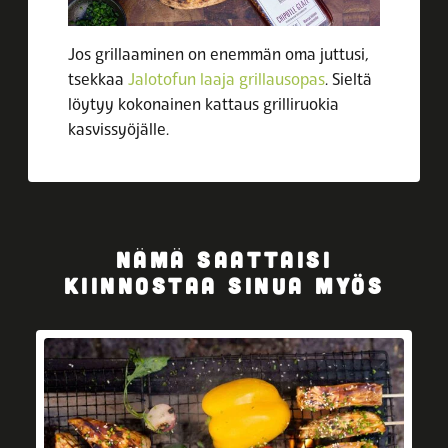
Jos grillaaminen on enemmän oma juttusi,
tsekkaa
Jalotofun laaja grillausopas
. Sieltä
löytyy kokonainen kattaus grilliruokia
kasvissyöjälle.
NÄMÄ SAATTAISI
KIINNOSTAA SINUA MYÖS