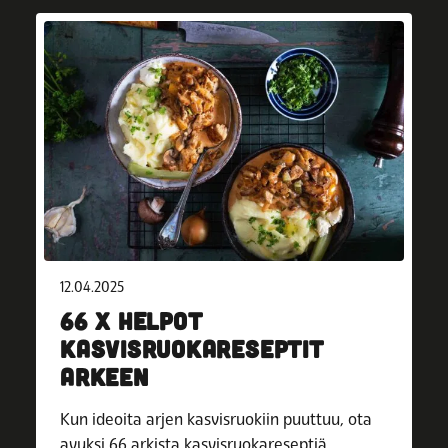
12.04.2025
66 X HELPOT
KASVISRUOKARESEPTIT
ARKEEN
Kun ideoita arjen kasvisruokiin puuttuu, ota
avuksi 66 arkista kasvisruokareseptiä