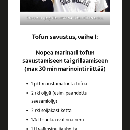
Savustus- ja grillausmestari Kaius Gestranius.
Tofun savustus, vaihe I:
Nopea marinadi tofun
savustamiseen tai grillaamiseen
(max 30 min marinointi riittää)
1 pkt maustamatonta tofua
2 rkl öljyä (esim. paahdettu
seesamiöljy)
2 rkl soijakastiketta
1/4 tl suolaa (valinnainen)
1 tl valkosipulijauhetta