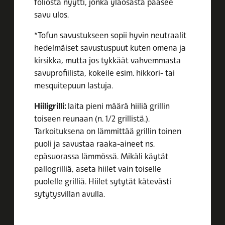
foliosta nyytti, jonka yläosasta pääsee
savu ulos.
*Tofun savustukseen sopii hyvin neutraalit
hedelmäiset savustuspuut kuten omena ja
kirsikka, mutta jos tykkäät vahvemmasta
savuprofiilista, kokeile esim. hikkori- tai
mesquitepuun lastuja.
Hiiligrilli:
laita pieni määrä hiiliä grillin
toiseen reunaan (n. 1/2 grillistä.).
Tarkoituksena on lämmittää grillin toinen
puoli ja savustaa raaka-aineet ns.
epäsuorassa lämmössä. Mikäli käytät
pallogrilliä, aseta hiilet vain toiselle
puolelle grilliä. Hiilet sytytät kätevästi
sytytysvillan avulla.