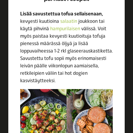
Lisää savustettua tofua sellaisenaan,
kevyesti kuutioina
salaatin
joukkoon tai
käytä pihvinä
hampurilaisen
välissä. Voit
myös paistaa kevyesti kuutioituja tofuja
pienessä määrässä öljyä ja lisää
loppuvaiheessa 1-2 rkl glaseerauskastiketta.
Savustettu tofu sopii myös erinomaisesti
leivän päälle viikonlopun aamiaisella,
retkileipien väliin tai hot dogien
kasvistäytteeksi.