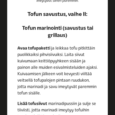
imeytyvät siihen paremmin.
Tofun savustus, vaihe II:
Tofun marinointi (savustus tai
grillaus)
Avaa tofupaketti
ja leikkaa tofu pitkittäin
puolikkaiksi pihvisiivuiksi. Laita siivut
kuivumaan keittiöpyyhkeen sisään ja
painon alle muiden esivalmisteluiden ajaksi.
Kuivaamisen jälkeen voit kevyesti viiltää
veitsellä tofupalojen pintaan ruudukon,
jotta marinadi ja savu imeytyvät paremmin
tofun sisälle.
Lisää tofusiivut
marinadipussiin ja sulje se
tiiviisti, jotta marinadi imeytyy tofuihin