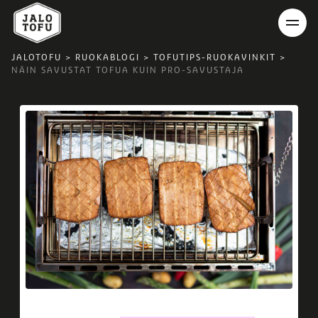
JALOTOFU
>
RUOKABLOGI
>
TOFUTIPS-RUOKAVINKIT
>
NÄIN SAVUSTAT TOFUA KUIN PRO-SAVUSTAJA