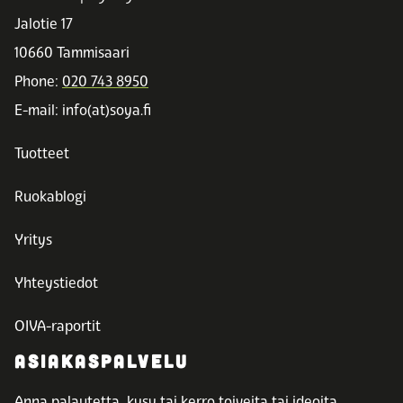
Jalotie 17
10660 Tammisaari
Phone:
020 743 8950
E-mail: info(at)soya.fi
Tuotteet
Ruokablogi
Yritys
Yhteystiedot
OIVA-raportit
ASIAKASPALVELU
Anna palautetta, kysy tai kerro toiveita tai ideoita.