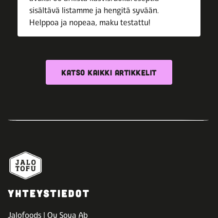
sisältävä listamme ja hengitä syvään.
Helppoa ja nopeaa, maku testattu!
KATSO KAIKKI ARTIKKELIT
YHTEYSTIEDOT
Jalofoods | Oy Soya Ab