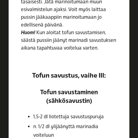
tasaisesti. Jätä marinoitumaan muun
esivalmistelun ajaksi. Voit myös laittaa
pussin jääkaappiin marinoitumaan jo
edellisenä päivänä.
Huom!
Kun aloitat tofun savustamisen,
säästä pussiin jäänyt marinadi savustuksen
aikana tapahtuvaa voitelua varten.
Tofun savustus, vaihe III:
Tofun savustaminen
(sähkösavustin)
1,5-2 dl liotettuja savustuspuruja
n. 1/2 dl ylijäänyttä marinadia
voiteluun