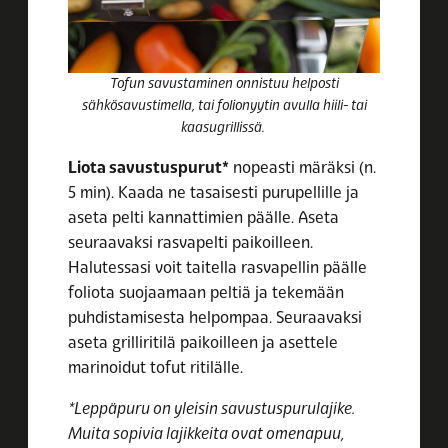
Tofun savustaminen onnistuu helposti
sähkösavustimella, tai folionyytin avulla hiili- tai
kaasugrillissä.
Liota savustuspurut*
nopeasti märäksi (n.
5 min). Kaada ne tasaisesti purupellille ja
aseta pelti kannattimien päälle. Aseta
seuraavaksi rasvapelti paikoilleen.
Halutessasi voit taitella rasvapellin päälle
foliota suojaamaan peltiä ja tekemään
puhdistamisesta helpompaa. Seuraavaksi
aseta grilliritilä paikoilleen ja asettele
marinoidut tofut ritilälle.
*Leppäpuru on yleisin savustuspurulajike.
Muita sopivia lajikkeita ovat omenapuu,