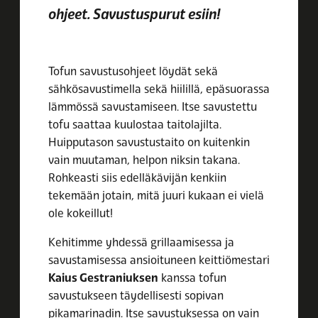
ohjeet. Savustuspurut esiin!
Tofun savustusohjeet löydät sekä
sähkösavustimella sekä hiilillä, epäsuorassa
lämmössä savustamiseen. Itse savustettu
tofu saattaa kuulostaa taitolajilta.
Huipputason savustustaito on kuitenkin
vain muutaman, helpon niksin takana.
Rohkeasti siis edelläkävijän kenkiin
tekemään jotain, mitä juuri kukaan ei vielä
ole kokeillut!
Kehitimme yhdessä grillaamisessa ja
savustamisessa ansioituneen keittiömestari
Kaius Gestraniuksen
kanssa tofun
savustukseen täydellisesti sopivan
pikamarinadin. Itse savustuksessa on vain