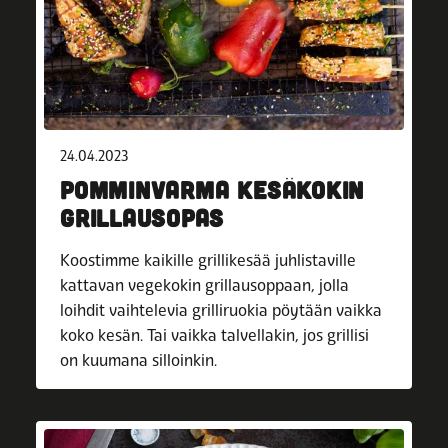
24.04.2023
POMMINVARMA KESÄKOKIN
GRILLAUSOPAS
Koostimme kaikille grillikesää juhlistaville
kattavan vegekokin grillausoppaan, jolla
loihdit vaihtelevia grilliruokia pöytään vaikka
koko kesän. Tai vaikka talvellakin, jos grillisi
on kuumana silloinkin.