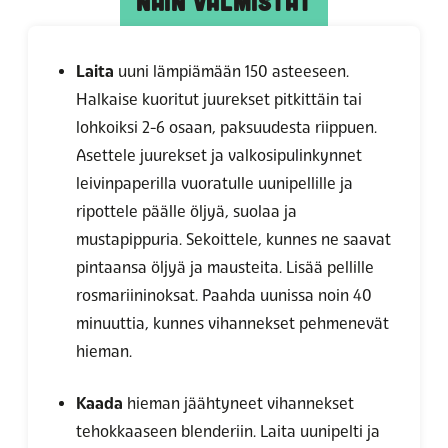
NÄIN VALMISTAT
Laita
uuni lämpiämään 150 asteeseen.
Halkaise kuoritut juurekset pitkittäin tai
lohkoiksi 2-6 osaan, paksuudesta riippuen.
Asettele juurekset ja valkosipulinkynnet
leivinpaperilla vuoratulle uunipellille ja
ripottele päälle öljyä, suolaa ja
mustapippuria. Sekoittele, kunnes ne saavat
pintaansa öljyä ja mausteita. Lisää pellille
rosmariininoksat. Paahda uunissa noin 40
minuuttia, kunnes vihannekset pehmenevät
hieman.
Kaada
hieman jäähtyneet vihannekset
tehokkaaseen blenderiin. Laita uunipelti ja