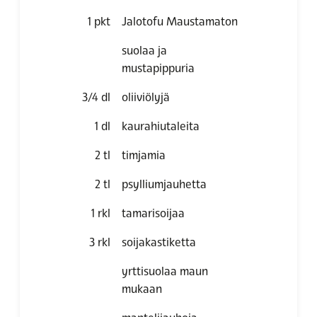
1
pkt
Jalotofu Maustamaton
suolaa ja
mustapippuria
3/4
dl
oliiviölyjä
1
dl
kaurahiutaleita
2
tl
timjamia
2
tl
psylliumjauhetta
1
rkl
tamarisoijaa
3
rkl
soijakastiketta
yrttisuolaa maun
mukaan