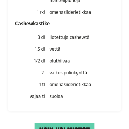
mantelijauhoja
1
rkl
omenasiiderietikkaa
Cashewkastike
3
dl
liotettuja cashewtä
1,5
dl
vettä
1/2
dl
oluthiivaa
2
valkosipulinkynttä
1
tl
omenasiiderietikkaa
vajaa
tl
suolaa