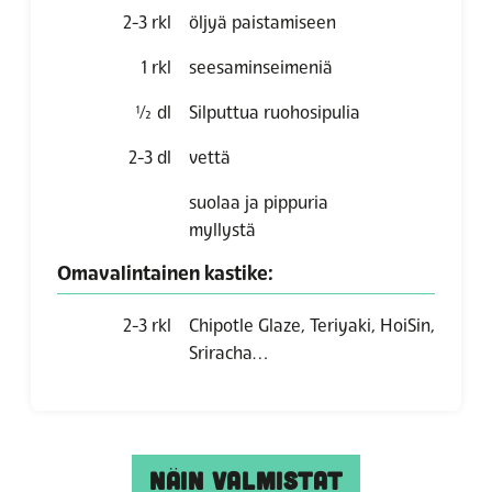
2-3
rkl
öljyä paistamiseen
1
rkl
seesaminseimeniä
½
dl
Silputtua ruohosipulia
2-3
dl
vettä
suolaa ja pippuria
myllystä
Omavalintainen kastike:
2-3
rkl
Chipotle Glaze, Teriyaki, HoiSin,
Sriracha…
NÄIN VALMISTAT