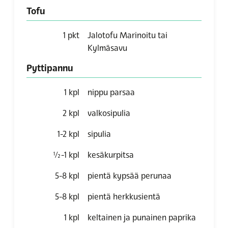
Tofu
1
pkt
Jalotofu Marinoitu tai
Kylmäsavu
Pyttipannu
1
kpl
nippu parsaa
2
kpl
valkosipulia
1-2
kpl
sipulia
½-1
kpl
kesäkurpitsa
5-8
kpl
pientä kypsää perunaa
5-8
kpl
pientä herkkusientä
1
kpl
keltainen ja punainen paprika