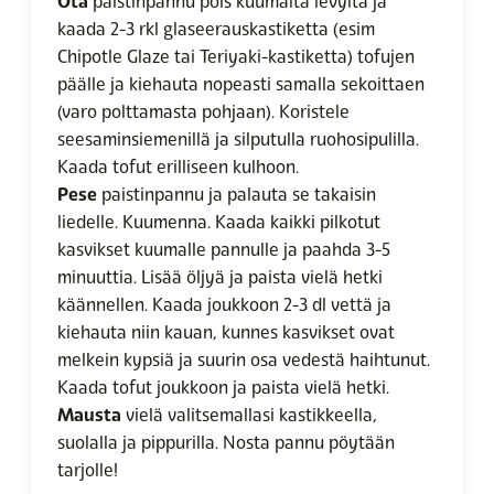
Ota
paistinpannu pois kuumalta levyltä ja
kaada 2-3 rkl glaseerauskastiketta (esim
Chipotle Glaze tai Teriyaki-kastiketta) tofujen
päälle ja kiehauta nopeasti samalla sekoittaen
(varo polttamasta pohjaan). Koristele
seesaminsiemenillä ja silputulla ruohosipulilla.
Kaada tofut erilliseen kulhoon.
Pese
paistinpannu ja palauta se takaisin
liedelle. Kuumenna. Kaada kaikki pilkotut
kasvikset kuumalle pannulle ja paahda 3-5
minuuttia. Lisää öljyä ja paista vielä hetki
käännellen. Kaada joukkoon 2-3 dl vettä ja
kiehauta niin kauan, kunnes kasvikset ovat
melkein kypsiä ja suurin osa vedestä haihtunut.
Kaada tofut joukkoon ja paista vielä hetki.
Mausta
vielä valitsemallasi kastikkeella,
suolalla ja pippurilla. Nosta pannu pöytään
tarjolle!