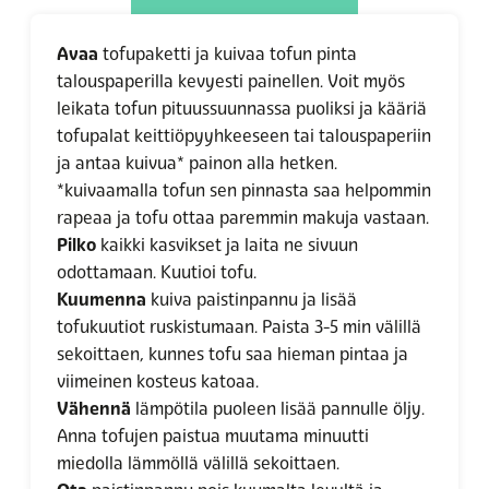
Avaa
tofupaketti ja kuivaa tofun pinta
talouspaperilla kevyesti painellen. Voit myös
leikata tofun pituussuunnassa puoliksi ja kääriä
tofupalat keittiöpyyhkeeseen tai talouspaperiin
ja antaa kuivua* painon alla hetken.
*kuivaamalla tofun sen pinnasta saa helpommin
rapeaa ja tofu ottaa paremmin makuja vastaan.
Pilko
kaikki kasvikset ja laita ne sivuun
odottamaan. Kuutioi tofu.
Kuumenna
kuiva paistinpannu ja lisää
tofukuutiot ruskistumaan. Paista 3-5 min välillä
sekoittaen, kunnes tofu saa hieman pintaa ja
viimeinen kosteus katoaa.
Vähennä
lämpötila puoleen lisää pannulle öljy.
Anna tofujen paistua muutama minuutti
miedolla lämmöllä välillä sekoittaen.