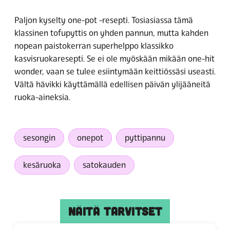
Paljon kyselty one-pot -resepti. Tosiasiassa tämä
klassinen tofupyttis on yhden pannun, mutta kahden
nopean paistokerran superhelppo klassikko
kasvisruokaresepti. Se ei ole myöskään mikään one-hit
wonder, vaan se tulee esiintymään keittiössäsi useasti.
Vältä hävikki käyttämällä edellisen päivän ylijääneitä
ruoka-aineksia.
sesongin
onepot
pyttipannu
kesäruoka
satokauden
NÄITÄ TARVITSET