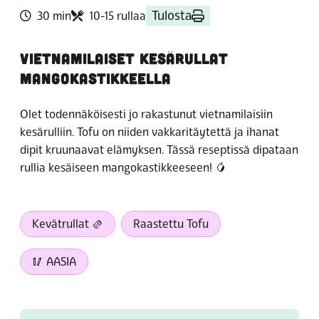
Tulosta
30 min
10-15 rullaa
VIETNAMILAISET KESÄRULLAT
MANGOKASTIKKEELLA
Olet todennäköisesti jo rakastunut vietnamilaisiin
kesärulliin. Tofu on niiden vakkaritäytettä ja ihanat
dipit kruunaavat elämyksen. Tässä reseptissä dipataan
rullia kesäiseen mangokastikkeeseen! 🥭
Kevätrullat 🫔
Raastettu Tofu
🥢 AASIA