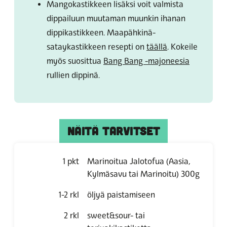
Mangokastikkeen lisäksi voit valmista
dippailuun muutaman muunkin ihanan
dippikastikkeen. Maapähkinä-
sataykastikkeen resepti on
täällä
. Kokeile
myös suosittua
Bang Bang -majoneesia
rullien dippinä.
NÄITÄ TARVITSET
1
pkt
Marinoitua Jalotofua (Aasia,
Kylmäsavu tai Marinoitu) 300g
1-2
rkl
öljyä paistamiseen
2
rkl
sweet&sour- tai