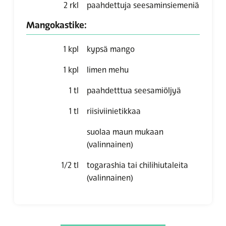
2
rkl
paahdettuja seesaminsiemeniä
Mangokastike:
1
kpl
kypsä mango
1
kpl
limen mehu
1
tl
paahdetttua seesamiöljyä
1
tl
riisiviinietikkaa
suolaa maun mukaan
(valinnainen)
1/2
tl
togarashia tai chilihiutaleita
(valinnainen)