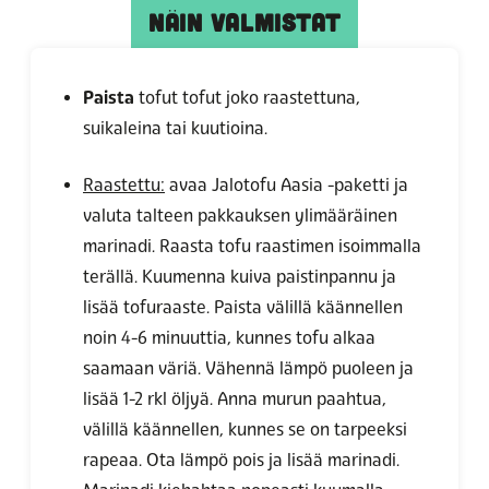
NÄIN VALMISTAT
Paista
tofut tofut joko raastettuna,
suikaleina tai kuutioina.
Raastettu:
avaa
Jalotofu Aasia -paketti ja
valuta talteen pakkauksen ylimääräinen
marinadi. Raasta tofu
raastimen isoimmalla
terällä. Kuumenna kuiva paistinpannu ja
lisää tofuraaste. Paista välillä käännellen
noin 4-6 minuuttia, kunnes tofu alkaa
saamaan väriä. Vähennä lämpö puoleen ja
lisää 1-2 rkl öljyä. Anna murun paahtua,
välillä käännellen, kunnes se on tarpeeksi
rapeaa. Ota lämpö pois ja lisää marinadi.