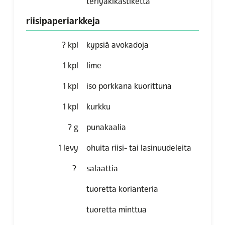
teriyakikastiketta
riisipaperiarkkeja
?
kpl
kypsiä avokadoja
1
kpl
lime
1
kpl
iso porkkana kuorittuna
1
kpl
kurkku
?
g
punakaalia
1
levy
ohuita riisi- tai lasinuudeleita
?
salaattia
tuoretta korianteria
tuoretta minttua