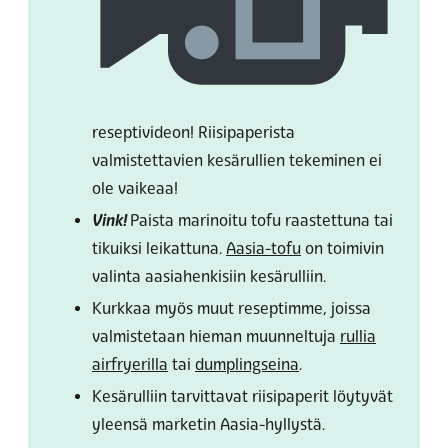
reseptivideon!
Riisipaperista
valmistettavien kesärullien tekeminen ei
ole vaikeaa!
Vink!
Paista marinoitu tofu raastettuna tai
tikuiksi leikattuna.
Aasia-tofu
on toimivin
valinta aasiahenkisiin kesärulliin.
Kurkkaa myös muut reseptimme, joissa
valmistetaan hieman muunneltuja
rullia
airfryerilla
tai
dumplingseina
.
Kesärulliin tarvittavat riisipaperit löytyvät
yleensä marketin Aasia-hyllystä.