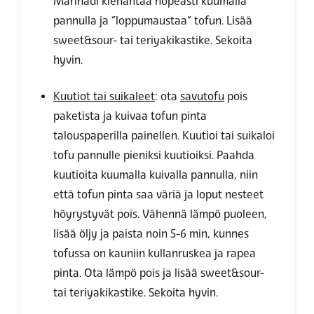
Marinadi kiehahtaa nopeasti kuumalla
pannulla ja ”loppumaustaa” tofun. Lisää
sweet&sour- tai teriyakikastike. Sekoita
hyvin.
Kuutiot tai suikaleet
: ota
savutofu
pois
paketista ja kuivaa tofun pinta
talouspaperilla painellen. Kuutioi tai suikaloi
tofu pannulle pieniksi kuutioiksi. Paahda
kuutioita kuumalla kuivalla pannulla, niin
että tofun pinta saa väriä ja loput nesteet
höyrystyvät pois. Vähennä lämpö puoleen,
lisää öljy ja paista noin 5-6 min, kunnes
tofussa on kauniin kullanruskea ja rapea
pinta. Ota lämpö pois ja l
isää sweet&sour-
tai teriyakikastike. Sekoita hyvin.