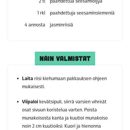
2
tl
paahdettua seesamiöljyä
1
rkl
paahdettuja seesaminsiemeniä
4
annosta
jasminriisiä
NÄIN VALMISTAT
Laita
riisi kiehumaan pakkauksen ohjeen
mukaisesti.
Viipaloi
kevätsipuli, siirrä varsien vihreät
osat sivuun koristelua varten. Poista
munakoisosta kanta ja kuutioi munakoiso
noin 2 cm kuutioiksi. Kuori ja hienonna