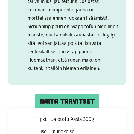
tai valmiiksi jauhettuna. Jos ostat
kokonaisia pippureita, jauha ne
morttelissa ennen ruokaan lisäämistä.
Sichuaninpippuri on Mapo tofun oleellinen
mauste, mutta mikäli kaupastasi ei löydy
sitä, voi sen jättää pois tai korvata
teelusikallisella mustapippuria.
Huomaathan, että ruoan maku on
kuitenkin tällöin hieman erilainen.
NÄITÄ TARVITSET
1
pkt
Jalotofu Aasia 300g
1
iso
munakoiso