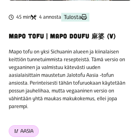
Tulosta
45 min
4 annosta
MAPO TOFU | MAPO DOUFU 麻婆 (V)
Mapo tofu on yksi Sichuanin alueen ja kiinalaisen
keittiön tunnetuimmista resepteistä. Tämä versio on
vegaaninen ja valmistuu kätevästi uuden
aasialaisittain maustetun Jalotofu Aasia -tofun
ansiosta. Perinteisesti tähän tofuruokaan käytetään
possun jauhelihaa, mutta vegaaninen versio on
vähintään yhtä maukas makukokemus, ellei jopa
parempi.
🥢 AASIA