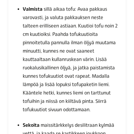
Valmista
sillä aikaa tofu: Avaa pakkaus
varovasti, ja valuta pakkauksen neste
talteen erilliseen astiaan. Kuutioi tofu noin 2
cm kuutioiksi. Paahda tofukuutioita
pinnoitetulla pannulla ilman öljyä muutama
minuutti, kunnes ne ovat saaneet
kauttaaltaan kullanruskean värin. Lisää
ruokalusikallinen öljyä, ja jatka paistamista
kunnes tofukuutiot ovat rapeat. Madalla
lämpöä ja lisää lopuksi tofupaketin liemi.
Kääntele hetki, kunnes liemi on tarttunut
tofuihin ja niissä on kiiltävä pinta. Siirrä
tofukuutiot sivuun odottamaan.
Sekoita
maissitärkkelys desilitraan kylmää
vettä, ja kaada se kastikkeen joukkoon.