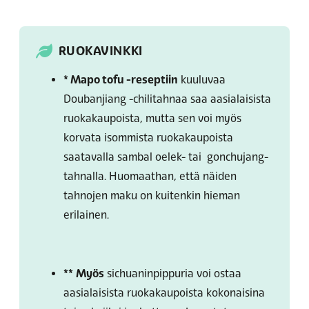
RUOKAVINKKI
* Mapo tofu -reseptiin
kuuluvaa
Doubanjiang -chilitahnaa saa aasialaisista
ruokakaupoista, mutta sen voi myös
korvata isommista ruokakaupoista
saatavalla sambal oelek- tai gonchujang-
tahnalla. Huomaathan, että näiden
tahnojen maku on kuitenkin hieman
erilainen.
**
Myös
sichuaninpippuria voi ostaa
aasialaisista ruokakaupoista kokonaisina