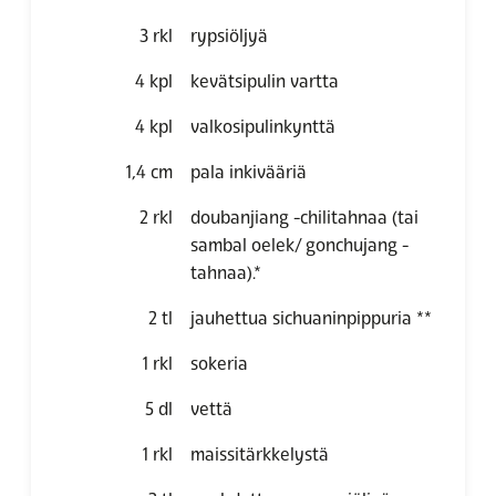
3
rkl
rypsiöljyä
4
kpl
kevätsipulin vartta
4
kpl
valkosipulinkynttä
1,4
cm
pala inkivääriä
2
rkl
doubanjiang -chilitahnaa (tai
sambal oelek/ gonchujang -
tahnaa).*
2
tl
jauhettua sichuaninpippuria **
1
rkl
sokeria
5
dl
vettä
1
rkl
maissitärkkelystä