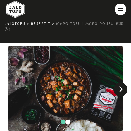
JALOTOFU
>
RESEPTIT
>
MAPO TOFU | MAPO DOUFU 麻婆
(V)