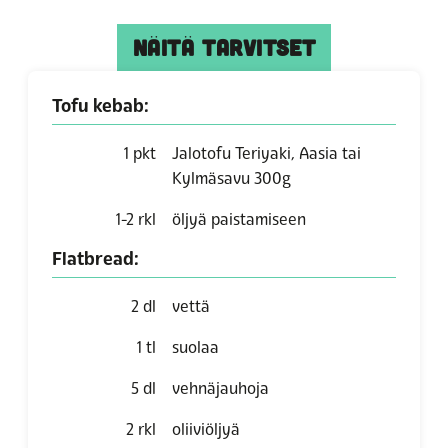
NÄITÄ TARVITSET
Tofu kebab:
1
pkt
Jalotofu Teriyaki, Aasia tai
Kylmäsavu 300g
1-2
rkl
öljyä paistamiseen
Flatbread:
2
dl
vettä
1
tl
suolaa
5
dl
vehnäjauhoja
2
rkl
oliiviöljyä