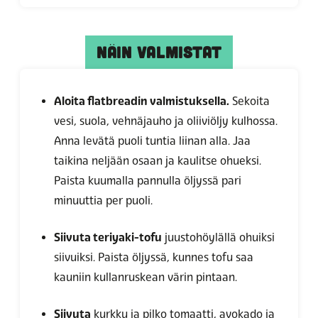
NÄIN VALMISTAT
Aloita flatbreadin valmistuksella.
Sekoita
vesi, suola, vehnäjauho ja oliiviöljy kulhossa.
Anna levätä puoli tuntia liinan alla. Jaa
taikina neljään osaan ja kaulitse ohueksi.
Paista kuumalla pannulla öljyssä pari
minuuttia per puoli.
Siivuta teriyaki-tofu
juustohöylällä ohuiksi
siivuiksi. Paista öljyssä, kunnes tofu saa
kauniin kullanruskean värin pintaan.
Siivuta
kurkku ja pilko tomaatti, avokado ja