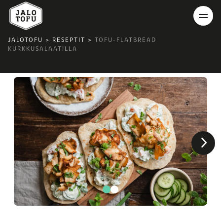
JALOTOFU
>
RESEPTIT
>
TOFU-FLATBREAD
KURKKUSALAATILLA