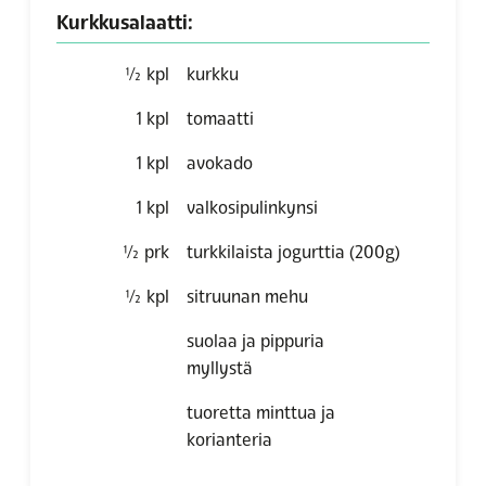
Kurkkusalaatti:
½
kpl
kurkku
1
kpl
tomaatti
1
kpl
avokado
1
kpl
valkosipulinkynsi
½
prk
turkkilaista jogurttia (200g)
½
kpl
sitruunan mehu
suolaa ja pippuria
myllystä
tuoretta minttua ja
korianteria