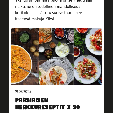
Yksi tofun parhaita puolia on sen neutraali
maku. Se on todellinen mahdollisuus
kotikokille, sillä tofu suorastaan imee
itseensä makuja. Siksi…
19.03.2025
PÄÄSIÄISEN
HERKKURESEPTIT X 30