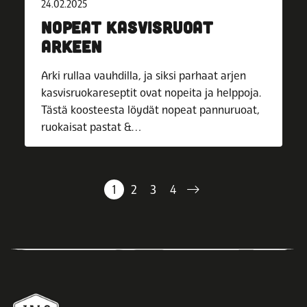
24.02.2025
NOPEAT KASVISRUOAT
ARKEEN
Arki rullaa vauhdilla, ja siksi parhaat arjen
kasvisruokareseptit ovat nopeita ja helppoja.
Tästä koosteesta löydät nopeat pannuruoat,
ruokaisat pastat &…
1
2
3
4