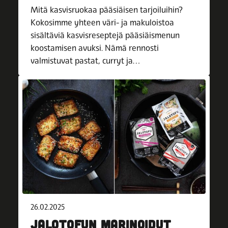
Mitä kasvisruokaa pääsiäisen tarjoiluihin?
Kokosimme yhteen väri- ja makuloistoa
sisältäviä kasvisreseptejä pääsiäismenun
koostamisen avuksi. Nämä rennosti
valmistuvat pastat, curryt ja…
26.02.2025
JALOTOFUN MARINOIDUT