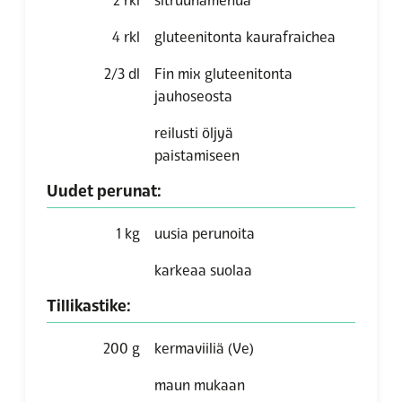
2
rkl
sitruunamehua
4
rkl
gluteenitonta kaurafraichea
2/3
dl
Fin mix gluteenitonta
jauhoseosta
reilusti öljyä
paistamiseen
Uudet perunat:
1
kg
uusia perunoita
karkeaa suolaa
Tillikastike:
200
g
kermaviiliä (Ve)
maun mukaan