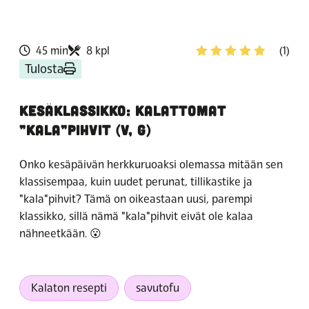
45 min
8 kpl
(1)
Tulosta
KESÄKLASSIKKO: KALATTOMAT
”KALA”PIHVIT (V, G)
Onko kesäpäivän herkkuruoaksi olemassa mitään sen
klassisempaa, kuin uudet perunat, tillikastike ja
"kala"pihvit? Tämä on oikeastaan uusi, parempi
klassikko, sillä nämä "kala"pihvit eivät ole kalaa
nähneetkään. 😮
Kalaton resepti
savutofu