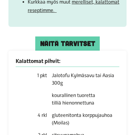
Kurkkaa myös muut
merelliset, kalattomat
reseptimme.
NÄITÄ TARVITSET
Kalattomat pihvit:
1
pkt
Jalotofu Kylmäsavu tai Aasia
300g
kourallinen tuoretta
tilliä hienonnettuna
4
rkl
gluteenitonta korppujauhoa
(Moilas)