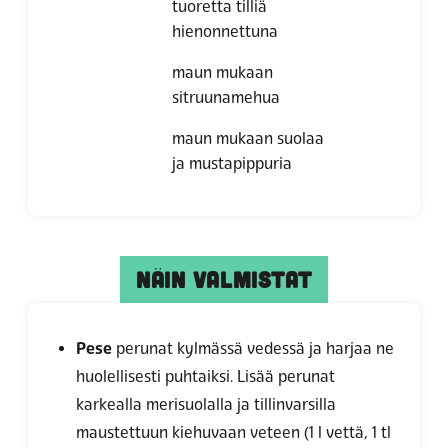
tuoretta tilliä
hienonnettuna
maun mukaan
sitruunamehua
maun mukaan suolaa
ja mustapippuria
NÄIN VALMISTAT
Pese
perunat kylmässä vedessä ja harjaa ne
huolellisesti puhtaiksi. Lisää perunat
karkealla merisuolalla ja tillinvarsilla
maustettuun kiehuvaan veteen (1 l vettä, 1 tl