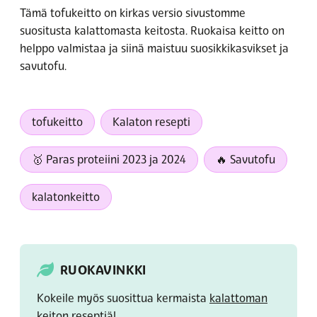
Tämä tofukeitto on kirkas versio sivustomme
suositusta kalattomasta keitosta. Ruokaisa keitto on
helppo valmistaa ja siinä maistuu suosikkikasvikset ja
savutofu.
tofukeitto
Kalaton resepti
🥇 Paras proteiini 2023 ja 2024
🔥 Savutofu
kalatonkeitto
RUOKAVINKKI
Kokeile myös suosittua kermaista
kalattoman
keiton
reseptiä!