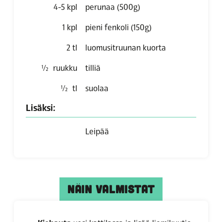
4-5
kpl
perunaa (500g)
1
kpl
pieni fenkoli (150g)
2
tl
luomusitruunan kuorta
½
ruukku
tilliä
½
tl
suolaa
Lisäksi:
Leipää
NÄIN VALMISTAT