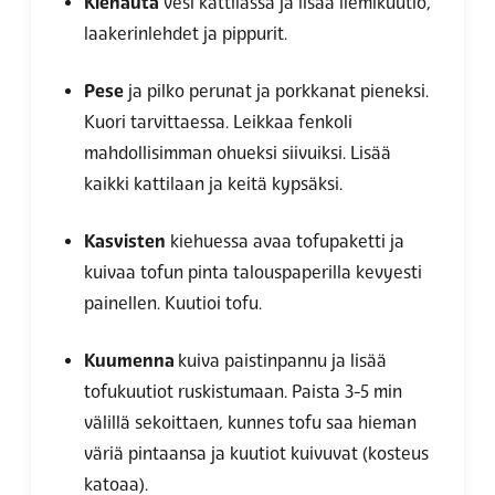
Kiehauta
vesi kattilassa ja lisää liemikuutio,
laakerinlehdet ja pippurit.
Pese
ja pilko perunat ja porkkanat pieneksi.
Kuori tarvittaessa. Leikkaa fenkoli
mahdollisimman ohueksi siivuiksi. Lisää
kaikki kattilaan ja keitä kypsäksi.
Kasvisten
kiehuessa avaa tofupaketti ja
kuivaa tofun pinta talouspaperilla kevyesti
painellen. Kuutioi tofu.
Kuumenna
kuiva paistinpannu ja lisää
tofukuutiot ruskistumaan. Paista 3-5 min
välillä sekoittaen, kunnes tofu saa hieman
väriä pintaansa ja kuutiot kuivuvat (kosteus
katoaa).