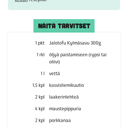
NÄITÄ TARVITSET
1
pkt
Jalotofu Kylmäsavu 300g
1
rkl
öljyä paistamiseen (rypsi tai
oliivi)
1
l
vettä
1,5
kpl
kasvisliemikuutio
2
kpl
laakerinlehteä
4
kpl
maustepippuria
2
kpl
porkkanaa