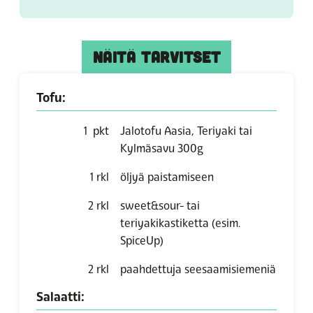
NÄITÄ TARVITSET
Tofu:
1
pkt
Jalotofu Aasia, Teriyaki tai
Kylmäsavu 300g
1
rkl
öljyä paistamiseen
2
rkl
sweet&sour- tai
teriyakikastiketta
(esim.
SpiceUp)
2
rkl
paahdettuja seesaamisiemeniä
Salaatti: