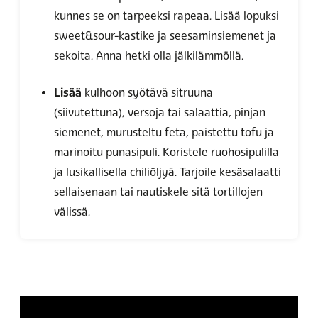
kunnes se on tarpeeksi rapeaa. Lisää lopuksi
sweet&sour-kastike ja seesaminsiemenet ja
sekoita. Anna hetki olla jälkilämmöllä.
Lisää
kulhoon syötävä sitruuna
(siivutettuna), versoja tai salaattia, pinjan
siemenet, murusteltu feta, paistettu tofu ja
marinoitu punasipuli. Koristele ruohosipulilla
ja lusikallisella chiliöljyä. Tarjoile kesäsalaatti
sellaisenaan tai nautiskele sitä tortillojen
välissä.
Hyväksy markkinointievästeet
katsoaksesi videon.