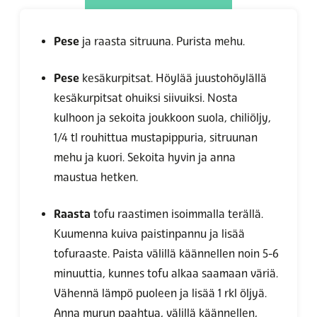
Pese
ja raasta sitruuna. Purista mehu.
Pese
kesäkurpitsat. Höylää juustohöylällä
kesäkurpitsat ohuiksi siivuiksi. Nosta
kulhoon ja sekoita joukkoon suola, chiliöljy,
1/4 tl rouhittua mustapippuria, sitruunan
mehu ja kuori. Sekoita hyvin ja anna
maustua hetken.
Raasta
tofu raastimen isoimmalla terällä.
Kuumenna kuiva paistinpannu ja lisää
tofuraaste. Paista välillä käännellen noin 5-6
minuuttia, kunnes tofu alkaa saamaan väriä.
Vähennä lämpö puoleen ja lisää 1 rkl öljyä.
Anna murun paahtua, välillä käännellen,