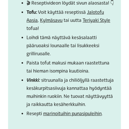
🎬 Reseptivideon löydät sivun alaosasta! 👇
Tofu:
Voit käyttää reseptissä
Jalotofu
Aasia
,
Kylmäsavu
tai uutta
Teriyaki Style
tofua!
Loihdi tämä näyttävä kesäsalaatti
pääruoaksi lounaalle tai lisukkeeksi
grilliruoalle.
Paista tofut makusi mukaan raastettuna
tai hieman isompina kuutioina.
Vinkki:
sitruunalla ja chiliöljyllä raastettuja
kesäkurpitsasiivuja kannattaa hyödyntää
muihinkin ruokiin. Ne tuovat näyttävyyttä
ja raikkautta kesäherkkuihin.
Resepti
marinoituihin punasipuleihin
.