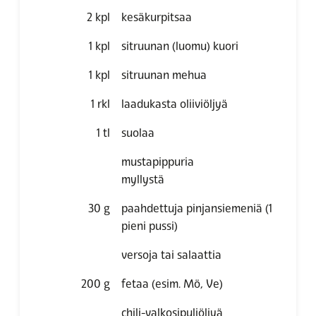
2
kpl
kesäkurpitsaa
1
kpl
sitruunan (luomu) kuori
1
kpl
sitruunan mehua
1
rkl
laadukasta oliiviöljyä
1
tl
suolaa
mustapippuria
myllystä
30
g
paahdettuja pinjansiemeniä (1
pieni pussi)
versoja tai salaattia
200
g
fetaa (esim. Mö, Ve)
chili-valkosipuliöljyä