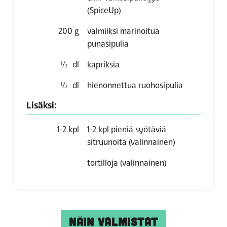
(SpiceUp)
200
g
valmiiksi marinoitua
punasipulia
½
dl
kapriksia
½
dl
hienonnettua ruohosipulia
Lisäksi:
1-2
kpl
1-2 kpl pieniä syötäviä
sitruunoita (valinnainen)
tortilloja (valinnainen)
NÄIN VALMISTAT