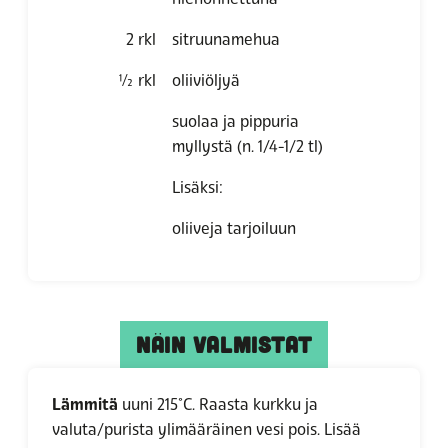
2
rkl
sitruunamehua
½
rkl
oliiviöljyä
suolaa ja pippuria
myllystä (n. 1/4-1/2 tl)
Lisäksi:
oliiveja tarjoiluun
NÄIN VALMISTAT
Lämmitä
uuni 215°C. Raasta kurkku ja
valuta/purista ylimääräinen vesi pois. Lisää