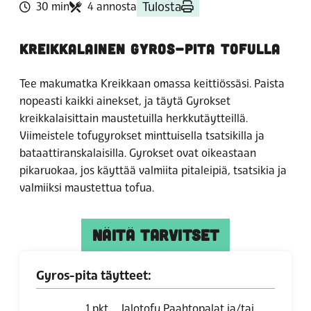
Tulosta
30 min
4 annosta
KREIKKALAINEN GYROS-PITA TOFULLA
Tee makumatka Kreikkaan omassa keittiössäsi. Paista
nopeasti kaikki ainekset, ja täytä Gyrokset
kreikkalaisittain maustetuilla herkkutäytteillä.
Viimeistele tofugyrokset minttuisella tsatsikilla ja
bataattiranskalaisilla. Gyrokset ovat oikeastaan
pikaruokaa, jos käyttää valmiita pitaleipiä, tsatsikia ja
valmiiksi maustettua tofua.
NÄITÄ TARVITSET
Gyros-pita täytteet:
1
pkt
Jalotofu Paahtopalat ja/tai