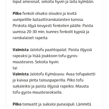
loput ainesosat, sekoita hyvin ja laita kylmään.
Pilko
fenkoli ohuiksi siivuiksi ja levitä
uunipellille bataattiranskalaisten kanssa.
Pirskota öljyä kevyesti fenkolien päälle. Paista
uunissa 20-30 min, kunnes fenkolit kypsiä ja
ranskalaiset rapeita.
Valmista
Jalotofu paahtopalat: Paista öljyssä
rapeaksi ja lisää joukkoon tofu-gyros-
mausteseos. Sekoita hyvin.
tai
Valmista
Jalotofu Kylmäsavu: Avaa tofupaketti
ja kuivaa pinta talouspaperilla. Pilko tofu
suikaleiksi ja paista öljyssä rapeiksi. Mausta
tofu-gyros-mausteseoksella.
Pilko
tomaatit ja suikaloi punasipuli. Lämmitä