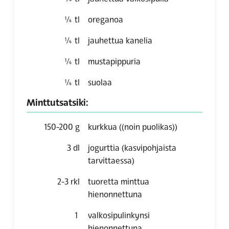
¼
tl
oreganoa
¼
tl
jauhettua kanelia
¼
tl
mustapippuria
¼
tl
suolaa
Minttutsatsiki:
150-200
g
kurkkua
((noin puolikas))
3
dl
jogurttia (kasvipohjaista
tarvittaessa)
2-3
rkl
tuoretta minttua
hienonnettuna
1
valkosipulinkynsi
hienonnettuna