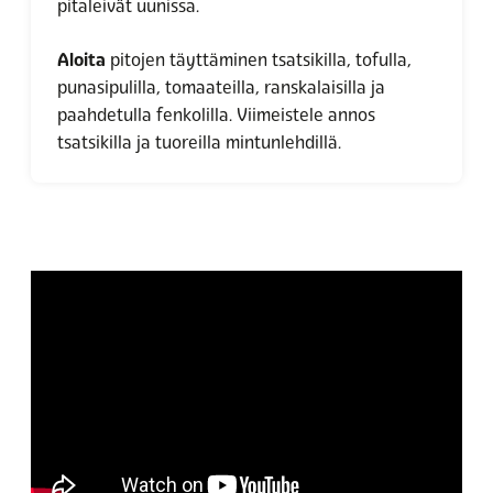
pitaleivät uunissa.
Aloita
pitojen täyttäminen tsatsikilla, tofulla,
punasipulilla, tomaateilla, ranskalaisilla ja
paahdetulla fenkolilla. Viimeistele annos
tsatsikilla ja tuoreilla mintunlehdillä.
Hyväksy markkinointievästeet
katsoaksesi videon.