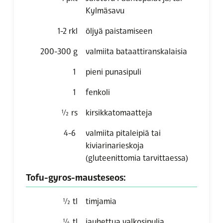
Kylmäsavu
1-2
rkl
öljyä paistamiseen
200-300
g
valmiita bataattiranskalaisia
1
pieni punasipuli
1
fenkoli
½
rs
kirsikkatomaatteja
4-6
valmiita pitaleipiä tai
kiviarinarieskoja
(gluteenittomia tarvittaessa)
Tofu-gyros-mausteseos:
½
tl
timjamia
¼
tl
jauhettua valkosipulia