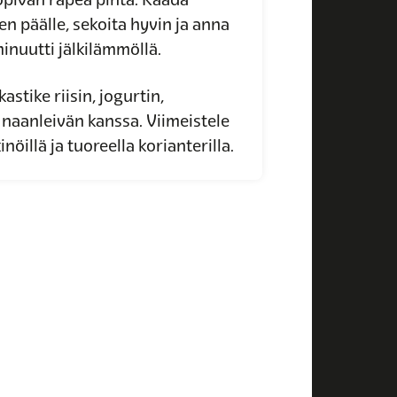
n päälle, sekoita hyvin ja anna
nuutti jälkilämmöllä.
stike riisin, jogurtin,
naanleivän kanssa. Viimeistele
illä ja tuoreella korianterilla.