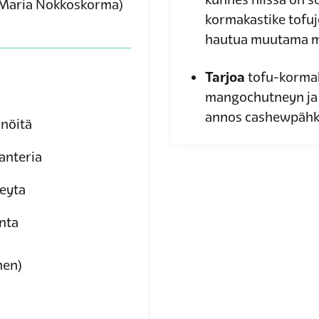
 Maria Nokkoskorma)
kormakastike tofuje
hautua muutama mi
Tarjoa
tofu-kormaka
mangochutneyn ja 
annos cashewpähkinö
nöitä
anteria
eyta
nta
nen)