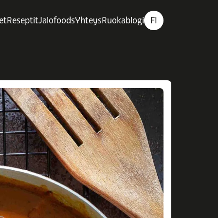
et
Reseptit
Jalofoods
Yhteys
Ruokablogi
FI