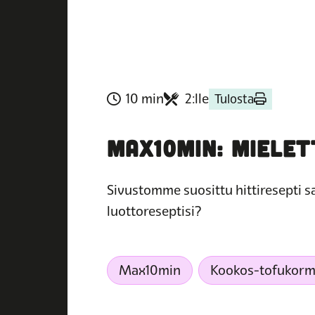
10 min
2:lle
Tulosta
MAX10MIN: MIELE
Sivustomme suosittu hittiresepti 
luottoreseptisi?
Max10min
Kookos-tofukor