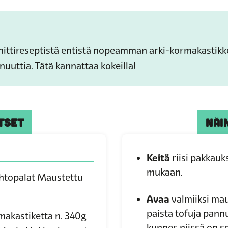
hittireseptistä entistä nopeamman arki-kormakastikk
nuuttia.
Tätä kannattaa kokeilla!
TSET
NÄI
Keitä
riisi pakkau
mukaan.
htopalat Maustettu
Avaa
valmiiksi mau
paista tofuja pann
makastiketta n. 340g
kunnes niissä on s