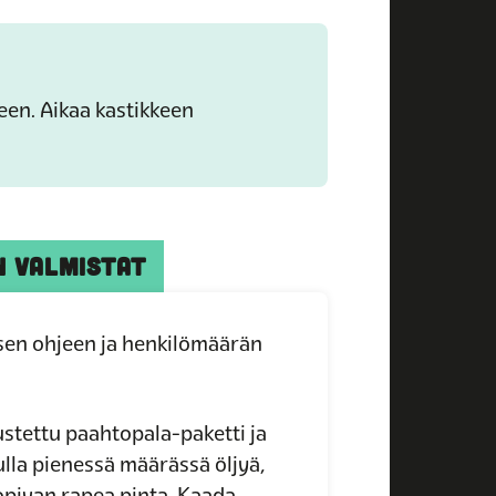
een. A
ikaa kastikkeen
N VALMISTAT
ksen ohjeen ja henkilömäärän
stettu paahtopala-paketti ja
ulla pienessä määrässä öljyä,
opivan rapea pinta. Kaada