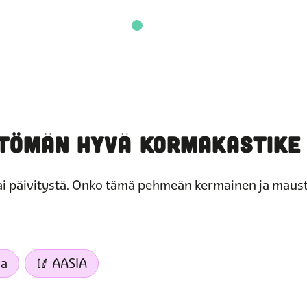
TTÖMÄN HYVÄ KORMAKASTIKE
sai päivitystä. Onko tämä pehmeän kermainen ja maus
ma
🥢 AASIA