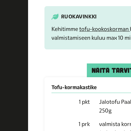
RUOKAVINKKI
Kehitimme
tofu-kookoskorman
valmistamiseen kuluu max 10 mi
NÄITÄ TARVI
Tofu-kormakastike
1
pkt
Jalotofu Paa
250g
1
prk
valmista kor