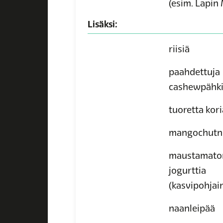
(esim. Lapin
Lisäksi:
riisiä
paahdettuja
cashewpähki
tuoretta kori
mangochutn
maustamato
jogurttia
(kasvipohjai
naanleipää