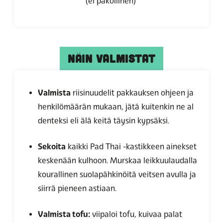
(ei pakollinen)
NÄIN VALMISTAT
Valmista
riisinuudelit pakkauksen ohjeen ja
henkilömäärän mukaan, jätä kuitenkin ne al
denteksi eli älä keitä täysin kypsäksi.
Sekoita
kaikki Pad Thai -kastikkeen ainekset
keskenään kulhoon. Murskaa leikkuulaudalla
kourallinen suolapähkinöitä veitsen avulla ja
siirrä pieneen astiaan.
Valmista tofu:
viipaloi tofu, kuivaa palat