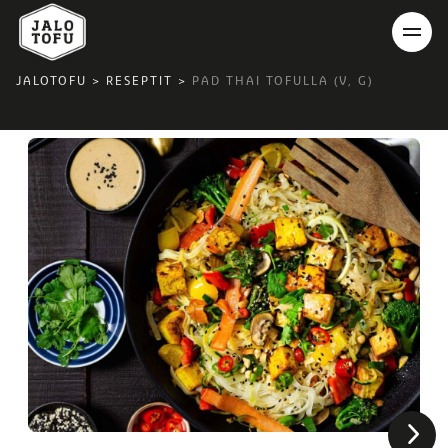
JALOTOFU
>
RESEPTIT
>
PAD THAI TOFULLA (V, G)