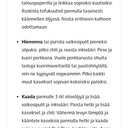
talouspaperilla ja leikkaa sopiviksi kuutioiksi.
Ruskista tofukuutiot pannulla tasaisesti
käännellen öljyssä. Nosta erilliseen kulhoon
odottamaan.
Hienonna
tai purista valkosipulit pieneksi
silpuksi, pilko chili ja raasta inkivääri. Pese ja
kuori porkkana. Vuole porkkanasta ohuita
lastuja kuorimaveitsellä tai juustohöylällä,
niin ne kypsyvät nopeammin. Pilko kaikki
muut kasvikset sopivan kokoisiksi paloiksi.
Kaada
pannulle 3 rkl oliiviöljyä ja lisää
valkosipulit ja inkivääri. Paista hetki ja lisää
kasvikset ja chili. Vähennä levyn lämpöä ja
kääntele kasviksia pannulla hetki ja kaada