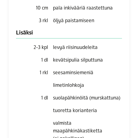
10
cm
pala inkivääriä raastettuna
3
rkl
öljyä paistamiseen
Lisäksi
2-3
kpl
levyä riisinuudeleita
1
dl
kevätsipulia silputtuna
1
rkl
seesaminsiemeniä
limetinlohkoja
1
dl
suolapähkinöitä (murskattuna)
tuoretta korianteria
valmista
maapähkinäkastiketta