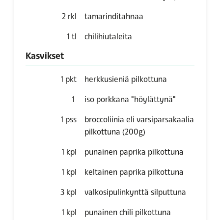
2
rkl
tamarinditahnaa
1
tl
chilihiutaleita
Kasvikset
1
pkt
herkkusieniä pilkottuna
1
iso porkkana "höylättynä"
1
pss
broccoliinia eli varsiparsakaalia
pilkottuna
(200g)
1
kpl
punainen paprika pilkottuna
1
kpl
keltainen paprika pilkottuna
3
kpl
valkosipulinkynttä silputtuna
1
kpl
punainen chili pilkottuna