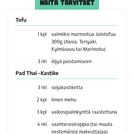
NÄITÄ TARVITSET
Tofu
1
kpl
valmiiksi marinoitua Jalotofua
300g
(Aasia, Teriyaki,
Kylmäsavu tai Marinoitu)
3
rkl
öljyä paistamiseen
Pad Thai -Kastike
3
rkl
soijakastiketta
2
kpl
limen mehu
3
kpl
valkosipulinkynttä raastettuna
4
rkl
vaahterasiirappia
(tai muuta
nestemäistä makeuttajaa)