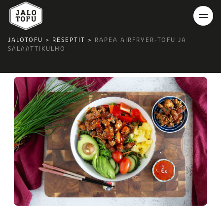
JALOTOFU
>
RESEPTIT
>
RAPEA AIRFRYER-TOFU JA
SALAATTIKULHO