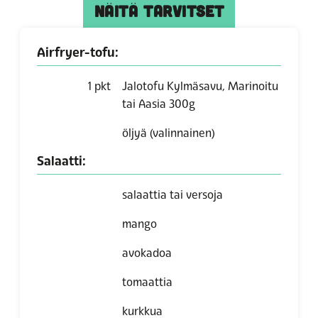
NÄITÄ TARVITSET
Airfryer-tofu:
1
pkt
Jalotofu Kylmäsavu, Marinoitu
tai Aasia 300g
öljyä (valinnainen)
Salaatti:
salaattia tai versoja
mango
avokadoa
tomaattia
kurkkua