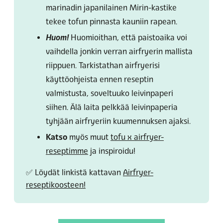
marinadin japanilainen Mirin-kastike
tekee tofun pinnasta kauniin rapean.
Huom!
Huomioithan, että paistoaika voi
vaihdella jonkin verran airfryerin mallista
riippuen. Tarkistathan airfryerisi
käyttöohjeista ennen reseptin
valmistusta, soveltuuko leivinpaperi
siihen
.
Älä laita pelkkää leivinpaperia
tyhjään airfryeriin kuumennuksen ajaksi.
Katso
myös muut
tofu x airfryer-
reseptimme
ja inspiroidu!
✅ Löydät linkistä kattavan
Airfryer-
reseptikoosteen!