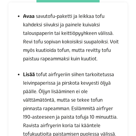
Avaa
savutofu-paketti ja l
eikkaa
tofu
kahdeksi siivuksi ja painele kuivaksi
talouspaperin tai keittiöpyyhkeen välissä.
Revi tofu sopivan kokoisiksi suupaloiksi. Voit
myös kuutioida tofun, mutta revitty tofu
paistuu rapeammaksi kuin kuutiot.
Lisää
tofut airfryeriin siihen tarkoitetussa
leivinpaperissa ja pirskota kevyesti öljyä
päälle. Öljyn lisääminen ei ole
välttämätöntä, mutta se tekee tofun
pinnasta rapeamman. Esilämmitä airfryer
190-asteeseen ja paista tofuja 10 minuuttia.
Ravista airfryerin koria tai kääntele
tofukuutioita paistamisen puolessa välissä.