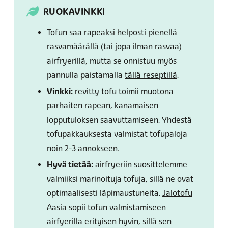
RUOKAVINKKI
Tofun saa rapeaksi helposti pienellä
rasvamäärällä (tai jopa ilman rasvaa)
airfryerillä, mutta se onnistuu myös
pannulla paistamalla
tällä reseptillä
.
Vinkki:
revitty tofu toimii muotona
parhaiten rapean, kanamaisen
lopputuloksen saavuttamiseen. Yhdestä
tofupakkauksesta valmistat tofupaloja
noin 2-3 annokseen.
Hyvä tietää:
airfryeriin suosittelemme
valmiiksi marinoituja tofuja, sillä ne ovat
optimaalisesti läpimaustuneita.
Jalotofu
Aasia
sopii tofun valmistamiseen
airfyerilla erityisen hyvin, sillä sen