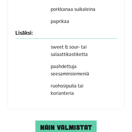
porkkanaa suikaleina
paprikaa
Lisäksi:
sweet & sour- tai
salaattikastiketta
paahdettuja
seesaminsiemeniä
ruohosipulia tai
korianteria
NÄIN VALMISTAT