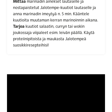
Mittaa
marinadin ainekset lautaselle ja
nostapaistetut Jalotempe-kuutiot lautaselle ja
anna marinadin imeytyä n. 5 min. Kääntele
kuutioita muutaman kerran marinoinnin aikana.
Tarjoa
kuutiot salaatin, curryn tai wokin
joukossaja viipaleet esim. leivän päällä. Käytä
proteiinipitoista ja maukasta Jalotempeä
suosikkiresepteihisi!
Hyväksy markkinointievästeet
katsoaksesi videon.