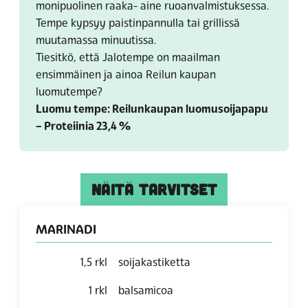
monipuolinen raaka- aine ruoanvalmistuksessa.
Tempe kypsyy paistinpannulla tai grillissä
muutamassa minuutissa.
Tiesitkö, että Jalotempe on maailman
ensimmäinen ja ainoa Reilun kaupan
luomutempe?
Luomu tempe: Reilunkaupan luomusoijapapu
– Proteiinia 23,4 %
NÄITÄ TARVITSET
MARINADI
1,5
rkl
soijakastiketta
1
rkl
balsamicoa