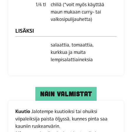
1/4
tl
chiliä
(*voit myös käyttää
maun mukaan curry- tai
valkosipulijauhetta)
LISÄKSI
salaattia, tomaattia,
kurkkua ja muita
lempisalattiaineksia
NÄIN VALMISTAT
Kuutio
Jalotempe kuutioiksi tai ohuiksi
viipaleiksija paista öljyssä, kunnes pinta saa
kauniin ruskeanvärin.