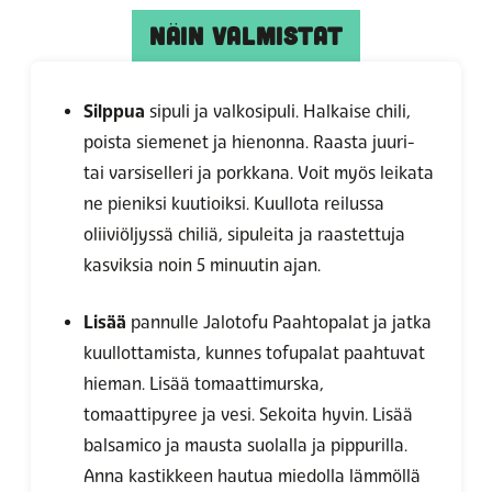
NÄIN VALMISTAT
Silppua
sipuli ja valkosipuli. Halkaise chili,
poista siemenet ja hienonna. Raasta juuri-
tai varsiselleri ja porkkana. Voit myös leikata
ne pieniksi kuutioiksi. Kuullota reilussa
oliiviöljyssä chiliä, sipuleita ja raastettuja
kasviksia noin 5 minuutin ajan.
Lisää
pannulle Jalotofu Paahtopalat ja jatka
kuullottamista, kunnes tofupalat paahtuvat
hieman. Lisää tomaattimurska,
tomaattipyree ja vesi. Sekoita hyvin. Lisää
balsamico ja mausta suolalla ja pippurilla.
Anna kastikkeen hautua miedolla lämmöllä