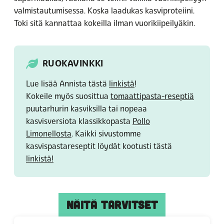
valmistautumisessa. Koska laadukas kasviproteiini.
Toki sitä kannattaa kokeilla ilman vuorikiipeilyäkin.
RUOKAVINKKI
Lue lisää Annista tästä
linkistä
!
Kokeile myös suosittua
tomaattipasta-reseptiä
puutarhurin kasviksilla tai nopeaa
kasvisversiota klassikkopasta
Pollo
Limonellosta
. Kaikki sivustomme
kasvispastareseptit löydät kootusti tästä
linkistä!
NÄITÄ TARVITSET