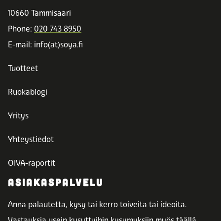
10660 Tammisaari
Phone:
020 743 8950
E-mail: info(at)soya.fi
Tuotteet
Ruokablogi
Yritys
Yhteystiedot
OIVA-raportit
ASIAKASPALVELU
Anna palautetta, kysy tai kerro toiveita tai ideoita.
Vastauksia usein kysyttyihin kysymyksiin myös täällä.