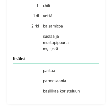
1
chili
1
dl
vettä
2
rkl
balsamicoa
suolaa ja
mustapippuria
myllystä
lisäksi
pastaa
parmesaania
basilikaa koristeluun