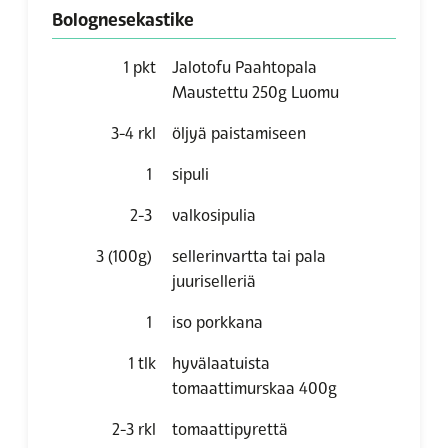
Bolognesekastike
1
pkt
Jalotofu Paahtopala
Maustettu 250g Luomu
3-4
rkl
öljyä paistamiseen
1
sipuli
2-3
valkosipulia
3 (100g)
sellerinvartta tai pala
juuriselleriä
1
iso porkkana
1
tlk
hyvälaatuista
tomaattimurskaa 400g
2-3
rkl
tomaattipyrettä