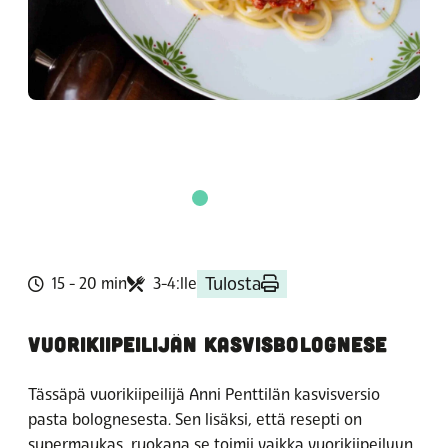
Tulosta
15 - 20 min
3-4:lle
VUORIKIIPEILIJÄN KASVISBOLOGNESE
Tässäpä vuorikiipeilijä Anni Penttilän kasvisversio
pasta bolognesesta. Sen lisäksi, että resepti on
supermaukas, ruokana se toimii vaikka vuorikiipeilyyn