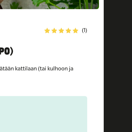
(1)
PO)
tään kattilaan (tai kulhoon ja