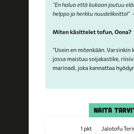
”En halua että kukaan joutuu el
helppo ja herkku nuudelikeitto!”
Miten käsittelet tofun, Oona?
”Usein en mitenkään. Varsinkin ke
jossa maistuu soijakastike, riisi
marinadi, joka kannattaa hyödy
NÄITÄ TARVI
1
pkt
Jalotofu Teri