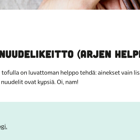
NUUDELIKEITTO (ARJEN HELP
ofulla on luvattoman helppo tehdä: ainekset vain lisä
uudelit ovat kypsiä. Oi, nam!
gi.