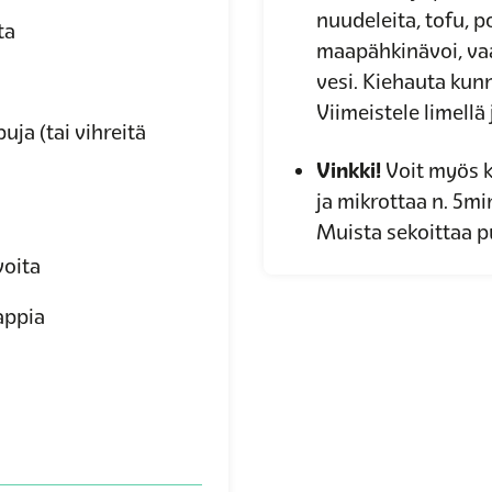
nuudeleita, tofu,
ta
maapähkinävoi, vaa
vesi. Kiehauta kunn
Viimeistele limellä 
a (tai vihreitä
Vinkki!
Voit myös k
ja mikrottaa n. 5mi
Muista sekoittaa p
oita
appia