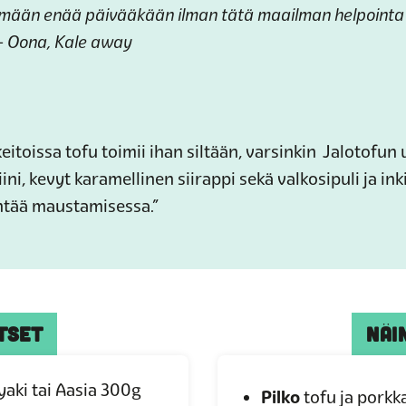
ämään enää päivääkään ilman tätä maailman helpointa a
 – Oona, Kale away
itoissa tofu toimii ihan siltään, varsinkin Jalotofun 
viini, kevyt karamellinen siirappi sekä valkosipuli ja 
ntää maustamisessa.”
TSET
NÄI
yaki tai Aasia 300g
Pilko
tofu ja porkka