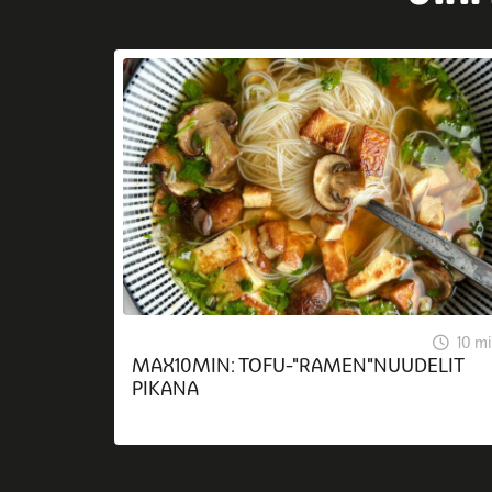
10 m
MAX10MIN: TOFU-"RAMEN"NUUDELIT
PIKANA