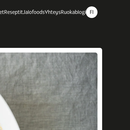
et
Reseptit
Jalofoods
Yhteys
Ruokablogi
FI