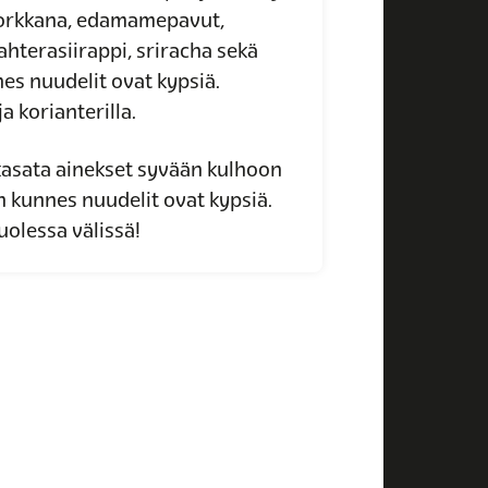
 porkkana, edamamepavut,
hterasiirappi, sriracha sekä
es nuudelit ovat kypsiä.
ja korianterilla.
asata ainekset syvään kulhoon
n kunnes nuudelit ovat kypsiä.
uolessa välissä!