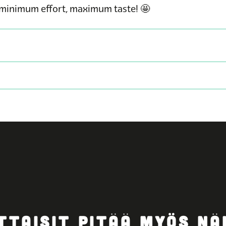
, minimum effort, maximum taste! 🤩
TTAISIT PITÄÄ MYÖS NÄ