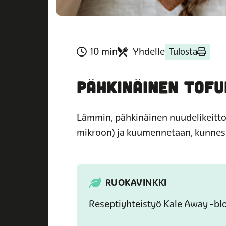
10 min
Yhdelle
Tulosta
PÄHKINÄINEN TOFU
Lämmin, pähkinäinen nuudelikeitto t
mikroon) ja kuumennetaan, kunnes n
RUOKAVINKKI
Reseptiyhteistyö
Kale Away -blo