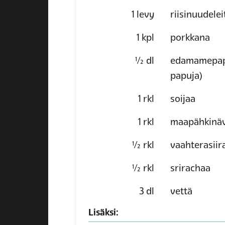
1
levy
riisinuudelei
1
kpl
porkkana
½
dl
edamamepapuj
papuja)
1
rkl
soijaa
1
rkl
maapähkinäv
½
rkl
vaahterasiir
½
rkl
srirachaa
3
dl
vettä
Lisäksi: