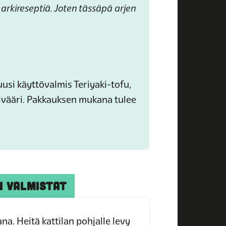
rkireseptiä. Joten tässäpä arjen
uusi käyttövalmis Teriyaki-tofu,
inkivääri. Pakkauksen mukana tulee
N VALMISTAT
na. Heitä kattilan pohjalle levy