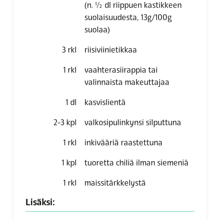
(n. ½ dl riippuen kastikkeen
suolaisuudesta, 13g/100g
suolaa)
3
rkl
riisiviinietikkaa
1
rkl
vaahterasiirappia tai
valinnaista makeuttajaa
1
dl
kasvislientä
2-3
kpl
valkosipulinkynsi silputtuna
1
rkl
inkivääriä raastettuna
1
kpl
tuoretta chiliä ilman siemeniä
1
rkl
maissitärkkelystä
Lisäksi: