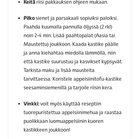
Keitä
riisi pakkauksen ohjeen mukaan.
Pilko
sienet ja parsakaali sopiviksi paloiksi.
Paahda kuumalla pannulla öljyssä (2 rkl)
noin 2-4 min. Lisää paahtopalat (Aasia tai
Maustettu) joukkoon. Kaada kastike päälle
ja anna kiehahtaa miedolla lämmöllä, niin
että kastike suurustuu ja kasvikset kypsyvät.
Tarkista maku ja lisää mausteita
tarvittaessa. Koristele appelsiinitofu-kastike
seesaminsiemenillä ja tarjoile riisin kera.
Vinkki:
voit myös käyttää reseptiin
tuorepuristettua appelsiinimehua ja raastaa
puolikkaan luomuappelsiinin kuoren
kastikkeen joukkoon!