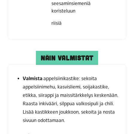
seesaminsiemeniä
koristeluun
riisiä
NÄIN VALMISTAT
Valmista
appelsiinikastike: sekoita
appelsiinimehu, kasvisliemi, soijakastike,
etikka, siirappi ja maissitärkkelys keskenään.
Raasta inkivääri, silppua valkosipuli ja chili.
Lisää kastikkeen joukkoon, sekoita ja nosta
sivuun odottamaan.