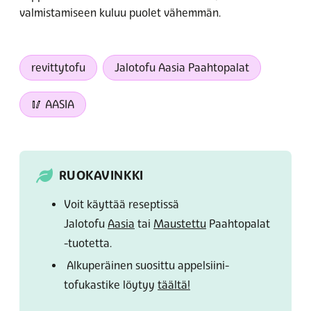
valmistamiseen kuluu puolet vähemmän.
revittytofu
Jalotofu Aasia Paahtopalat
🥢 AASIA
RUOKAVINKKI
Voit käyttää reseptissä
Jalotofu
Aasia
tai
Maustettu
Paahtopalat
-tuotetta.
Alkuperäinen suosittu appelsiini-
tofukastike löytyy
täältä!