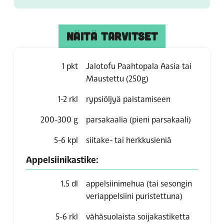
NÄITÄ TARVITSET
1
pkt
Jalotofu Paahtopala Aasia tai
Maustettu
(250g)
1-2
rkl
rypsiöljyä paistamiseen
200-300
g
parsakaalia (pieni parsakaali)
5-6
kpl
siitake- tai herkkusieniä
Appelsiinikastike:
1,5
dl
appelsiinimehua (tai sesongin
veriappelsiini puristettuna)
5-6
rkl
vähäsuolaista soijakastiketta