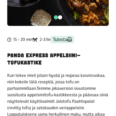
Tulosta
15 - 20 min
2-3:lle
PANDA EXPRESS APPELSIINI-
TOFUKASTIKE
Kun tekee mieli jotain hyvää ja nopeaa kasvisruokaa,
niin kokeile tätä reseptiä, jossa tofu on
parhaimmillaan.Teimme pikaversion sivustomme
suositusta appelsiinitofu-kastikkeesta ja pääosaa siinä
näyttelevät käyttövalmiit Jalotofu Paahtopalat
(revitty tofu) ja satokauden veriappelsiini.
Lopputuloksena sama herkullinen maku, mutta aikaa