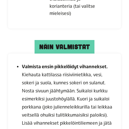
korianteria (tai valitse
mieleisesi)
NÄIN VALMISTAT
Valmista ensin pikkelöidyt vihannekset.
Kiehauta kattilassa riisiviinietikka, vesi,
sokeri ja suola, kunnes sokeri on sulanut.
Nosta sivuun jäähtymään. Suikaloi kurkku
esimerkiksi juustohöylällä. Kuori ja suikaloi
porkkana (joko julienneleikkurilla tai leikkaa
veitsellä ohuiksi tulitikkumaisiksi paloiksi).
Lisää vihannekset pikkelöintiliemeen ja jätä