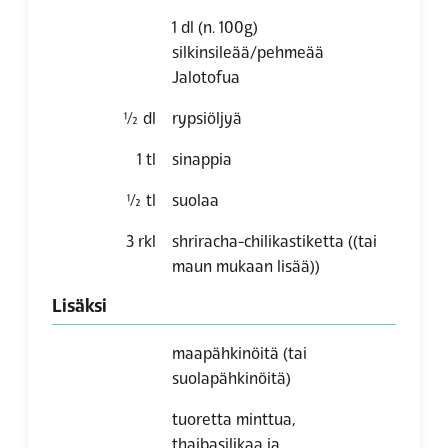
1 dl (n. 100g)
silkinsileää/pehmeää
Jalotofua
½
dl
rypsiöljyä
1
tl
sinappia
½
tl
suolaa
3
rkl
shriracha-chilikastiketta
((tai
maun mukaan lisää))
Lisäksi
maapähkinöitä (tai
suolapähkinöitä)
tuoretta minttua,
thaibasilikaa ja