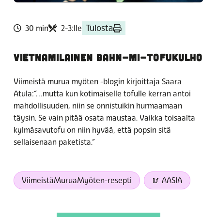
Tulosta
30 min
2-3:lle
VIETNAMILAINEN BAHN-MI-TOFUKULHO
Viimeistä murua myöten -blogin kirjoittaja Saara
Atula:“…mutta kun kotimaiselle tofulle kerran antoi
mahdollisuuden, niin se onnistuikin hurmaamaan
täysin. Se vain pitää osata maustaa. Vaikka toisaalta
kylmäsavutofu on niin hyvää, että popsin sitä
sellaisenaan paketista.”
ViimeistäMuruaMyöten-resepti
🥢 AASIA