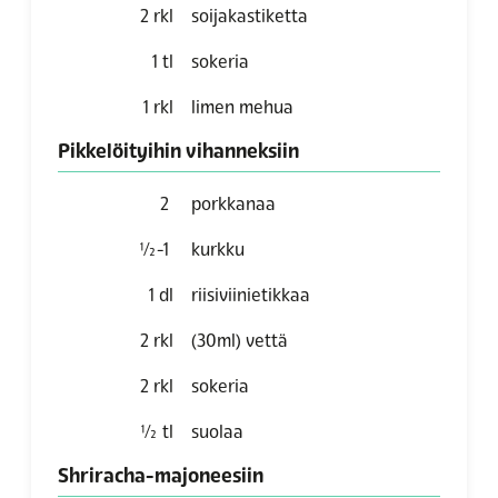
2
rkl
soijakastiketta
1
tl
sokeria
1
rkl
limen mehua
Pikkelöityihin vihanneksiin
2
porkkanaa
½-1
kurkku
1
dl
riisiviinietikkaa
2
rkl
(30ml) vettä
2
rkl
sokeria
½
tl
suolaa
Shriracha-majoneesiin