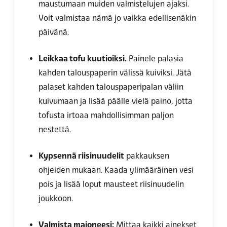
maustumaan muiden valmistelujen ajaksi.
Voit valmistaa nämä jo vaikka edellisenäkin
päivänä.
Leikkaa tofu kuutioiksi.
Painele palasia
kahden talouspaperin välissä kuiviksi. Jätä
palaset kahden talouspaperipalan väliin
kuivumaan ja lisää päälle vielä paino, jotta
tofusta irtoaa mahdollisimman paljon
nestettä.
Kypsennä riisinuudelit
pakkauksen
ohjeiden mukaan. Kaada ylimääräinen vesi
pois ja lisää loput mausteet riisinuudelin
joukkoon.
Valmista majoneesi:
Mittaa kaikki ainekset