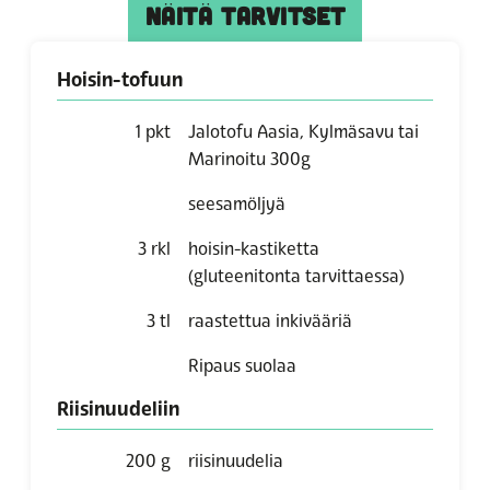
NÄITÄ TARVITSET
Hoisin-tofuun
1
pkt
Jalotofu Aasia, Kylmäsavu tai
Marinoitu 300g
seesamöljyä
3
rkl
hoisin-kastiketta
(gluteenitonta tarvittaessa)
3
tl
raastettua inkivääriä
Ripaus suolaa
Riisinuudeliin
200
g
riisinuudelia