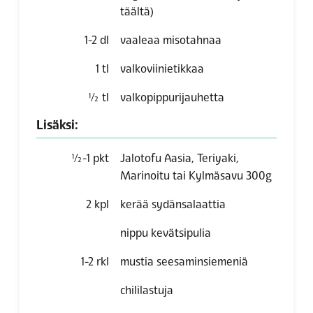
täältä)
1-2
dl
vaaleaa misotahnaa
1
tl
valkoviinietikkaa
½
tl
valkopippurijauhetta
Lisäksi:
½-1
pkt
Jalotofu Aasia, Teriyaki,
Marinoitu tai Kylmäsavu 300g
2
kpl
kerää sydänsalaattia
nippu kevätsipulia
1-2
rkl
mustia seesaminsiemeniä
chililastuja