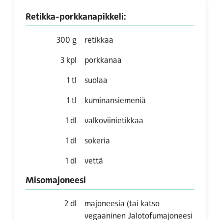
Retikka-porkkanapikkeli:
300
g
retikkaa
3
kpl
porkkanaa
1
tl
suolaa
1
tl
kuminansiemeniä
1
dl
valkoviinietikkaa
1
dl
sokeria
1
dl
vettä
Misomajoneesi
2
dl
majoneesia (tai katso
vegaaninen Jalotofumajoneesi