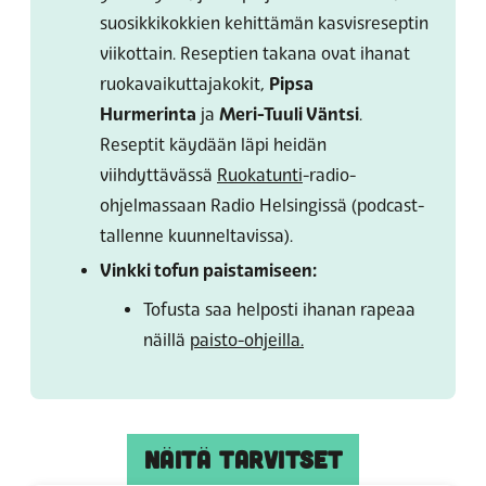
suosikkikokkien kehittämän kasvisreseptin
viikottain. Reseptien takana ovat ihanat
ruokavaikuttajakokit,
Pipsa
Hurmerinta
ja
Meri-Tuuli Väntsi
.
Reseptit käydään läpi heidän
viihdyttävässä
Ruokatunti
-radio-
ohjelmassaan Radio Helsingissä (podcast-
tallenne kuunneltavissa).
Vinkki tofun paistamiseen:
Tofusta saa helposti ihanan rapeaa
näillä
paisto-ohjeilla.
NÄITÄ TARVITSET