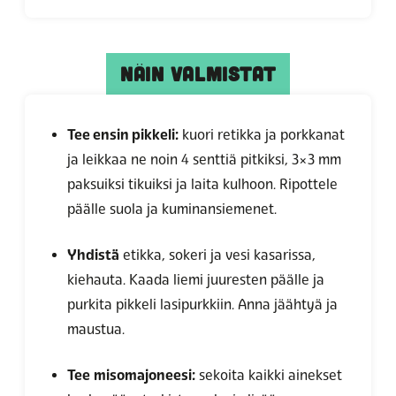
NÄIN VALMISTAT
Tee ensin pikkeli:
kuori retikka ja porkkanat
ja leikkaa ne noin 4 senttiä pitkiksi, 3×3 mm
paksuiksi tikuiksi ja laita kulhoon. Ripottele
päälle suola ja kuminansiemenet.
Yhdistä
etikka, sokeri ja vesi kasarissa,
kiehauta. Kaada liemi juuresten päälle ja
purkita pikkeli lasipurkkiin. Anna jäähtyä ja
maustua.
Tee
misomajoneesi:
sekoita kaikki ainekset