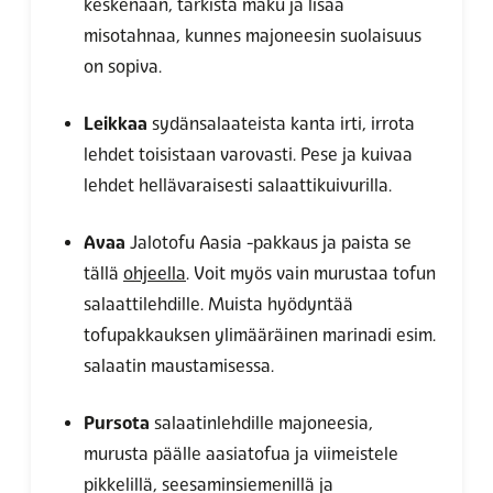
keskenään, tarkista maku ja lisää
misotahnaa, kunnes majoneesin suolaisuus
on sopiva.
Leikkaa
sydänsalaateista kanta irti, irrota
lehdet toisistaan varovasti. Pese ja kuivaa
lehdet hellävaraisesti salaattikuivurilla.
Avaa
Jalotofu Aasia -pakkaus ja paista se
tällä
ohjeella
. Voit myös vain murustaa tofun
salaattilehdille. Muista hyödyntää
tofupakkauksen ylimääräinen marinadi esim.
salaatin maustamisessa.
Pursota
salaatinlehdille majoneesia,
murusta päälle aasiatofua ja viimeistele
pikkelillä, seesaminsiemenillä ja