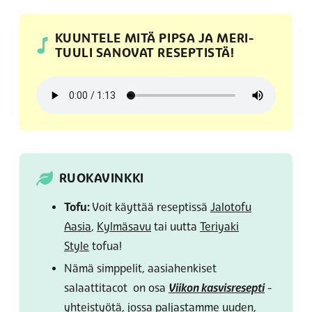
KUUNTELE MITÄ PIPSA JA MERI-
TUULI SANOVAT RESEPTISTÄ!
RUOKAVINKKI
Tofu:
Voit käyttää reseptissä
Jalotofu
Aasia
,
Kylmäsavu
tai uutta
Teriyaki
Style
tofua!
Nämä simppelit, aasiahenkiset
salaattitacot on osa
Viikon kasvisresepti
-
yhteistyötä, jossa paljastamme uuden,