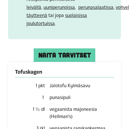
leivällä
,
uuniperunoissa
,
perunasalaatissa
,
vohve
täytteenä
tai jopa
suolaisissa
joulutortuissa
.
NÄITÄ TARVITSET
Tofuskagen
1
pkt
Jalotofu Kylmäsavu
1
punasipuli
1 ½
dl
vegaanista majoneesia
(Hellman's)
3
rkl
vegaanista ranskankermaa