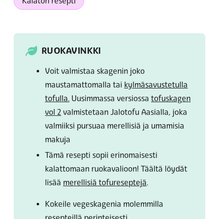
Kalaton resepti
RUOKAVINKKI
Voit valmistaa skagenin joko
maustamattomalla tai
kylmäsavustetulla
tofulla.
Uusimmassa versiossa
tofuskagen
vol 2
valmistetaan Jalotofu Aasialla, joka
valmiiksi pursuaa merellisiä ja umamisia
makuja
Tämä resepti sopii erinomaisesti
kalattomaan ruokavalioon! Täältä löydät
lisää
merellisiä tofureseptejä
.
Kokeile vegeskagenia molemmilla
resepteillä perinteisesti