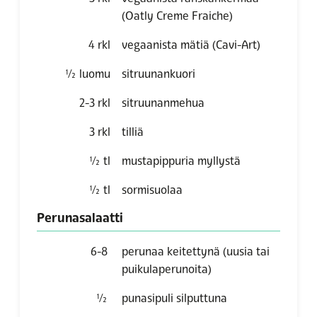
(Oatly Creme Fraiche)
4
rkl
vegaanista mätiä
(Cavi-Art)
½
luomu
sitruunankuori
2-3
rkl
sitruunanmehua
3
rkl
tilliä
½
tl
mustapippuria myllystä
½
tl
sormisuolaa
Perunasalaatti
6-8
perunaa keitettynä (uusia tai
puikulaperunoita)
½
punasipuli silputtuna