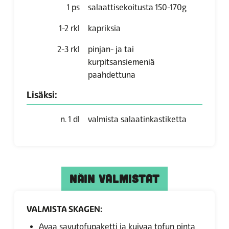
1
ps
salaattisekoitusta 150-170g
1-2
rkl
kapriksia
2-3
rkl
pinjan- ja tai
kurpitsansiemeniä
paahdettuna
Lisäksi:
n. 1
dl
valmista salaatinkastiketta
NÄIN VALMISTAT
VALMISTA SKAGEN:
Avaa savutofupaketti ja kuivaa tofun pinta