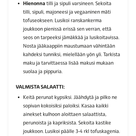
Hienonna
tilli ja sipuli varsineen. Sekoita
tilli, sipuli, majoneesi ja vegaaninen mäti
tofuseokseen. Lusikoi ranskankerma
joukkoon pienissä erissä sen verran, että
seos on tarpeeksi jämäkkää ja lusikoitavissa.
Nosta jääkaappiin maustumaan vähintään
kahdeksi tunniksi, mielellään yön yli. Tarkista
maku ja tarvittaessa lisää makusi mukaan
suolaa ja pippuria.
VALMISTA SALAATTI:
Keitä perunat kypsiksi. Jäähdytä ja pilko ne
sopivan kokoisiksi paloiksi. Kasaa kaikki
ainekset kulhoon aloittaen salaattista,
perunoista ja kapriksista. Sekoita kastike
joukkoon. Lusikoi päälle 3-4 rkl tofuskagenia.