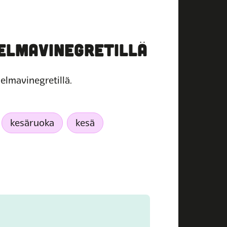
ELMAVINEGRETILLÄ
delmavinegretillä.
kesäruoka
kesä