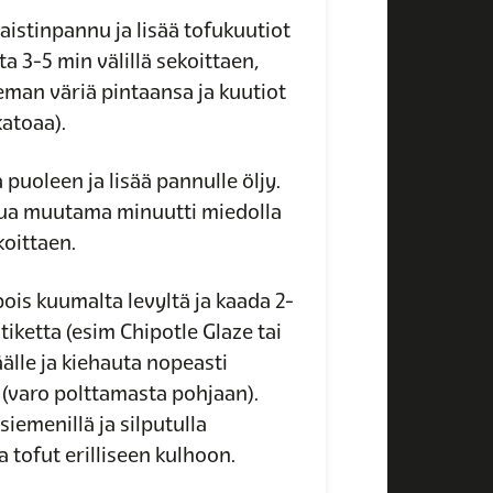
aistinpannu ja lisää tofukuutiot
a 3-5 min välillä sekoittaen,
eman väriä pintaansa ja kuutiot
katoaa).
 puoleen ja lisää pannulle öljy.
tua muutama minuutti miedolla
koittaen.
ois kuumalta levyltä ja kaada 2-
tiketta (esim Chipotle Glaze tai
äälle ja kiehauta nopeasti
 (varo polttamasta pohjaan).
iemenillä ja silputulla
a tofut erilliseen kulhoon.