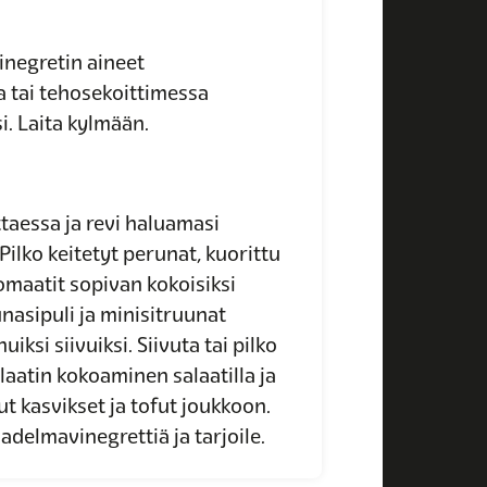
negretin aineet
 tai tehosekoittimessa
i. Laita kylmään.
ttaessa ja revi haluamasi
 Pilko keitetyt perunat, kuorittu
omaatit sopivan kokoisiksi
unasipuli ja minisitruunat
ksi siivuiksi. Siivuta tai pilko
laatin kokoaminen salaatilla ja
put kasvikset ja tofut joukkoon.
vadelmavinegrettiä ja tarjoile.