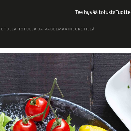
Tee hyvää tofusta
Tuotte
TETULLA TOFULLA JA VADELMAVINEGRETILLÄ