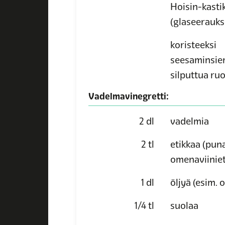
Hoisin-kasti
(glaseerauks
koristeeksi
seesaminsie
silputtua ru
Vadelmavinegretti:
2
dl
vadelmia
2
tl
etikkaa
(puna
omenaviiniet
1
dl
öljyä
(esim. ol
1/4
tl
suolaa