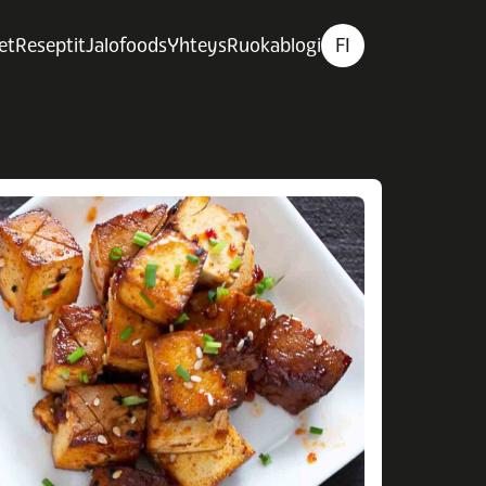
et
Reseptit
Jalofoods
Yhteys
Ruokablogi
FI