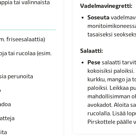
ppia tai valinnaista
Vadelmavinegretti:
Soseuta
vadelmavi
monitoimikoneessa
tasaiseksi seokseks
m. friseesalaattia)
Salaatti:
oja tai rucolaa
(esim.
Pese
salaatti tarvi
kokoisiksi paloiksi.
sia perunoita
kurkku, mango ja t
paloiksi. Leikkaa p
o
mahdollisimman ohui
adoa
avokadot. Aloita sa
rucolalla. Lisää lo
atteja
Pirskottele päälle 
ita