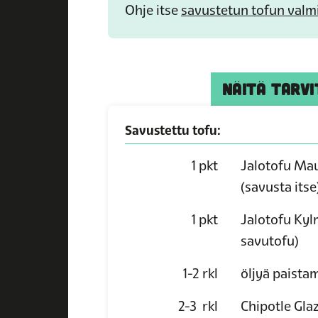
Ohje itse
savustetun tofun valm
NÄITÄ TARVI
Savustettu tofu:
1
pkt
Jalotofu Ma
(savusta itse
1
pkt
Jalotofu Ky
savutofu)
1-2
rkl
öljyä paista
2-3
rkl
Chipotle Glaz