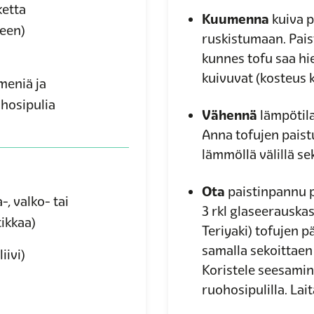
ketta
Kuumenna
kuiva p
een)
ruskistumaan. Paist
kunnes tofu saa hi
kuivuvat (kosteus 
meniä ja
ohosipulia
Vähennä
lämpötila
Anna tofujen pais
lämmöllä välillä se
Ota
paistinpannu p
-, valko- tai
3 rkl glaseerauskas
ikkaa)
Teriyaki) tofujen p
samalla sekoittaen
iivi)
Koristele seesamins
ruohosipulilla. Lait