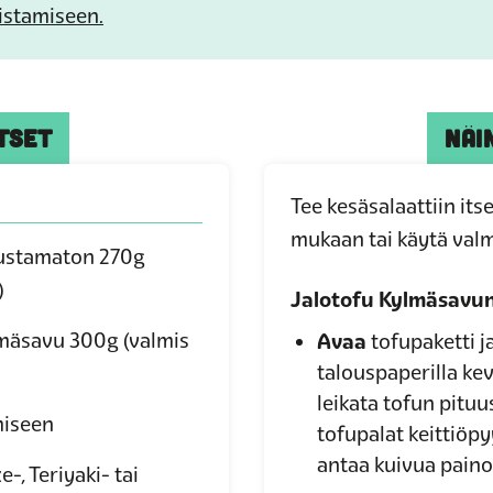
istamiseen.
TSET
NÄI
Tee kesäsalaattiin it
mukaan tai käytä valm
ustamaton 270g
)
Jalotofu Kylmäsavun
lmäsavu 300g
(valmis
Avaa
tofupaketti j
talouspaperilla kev
leikata tofun pituu
miseen
tofupalat keittiöpy
antaa kuivua painon
e-, Teriyaki- tai