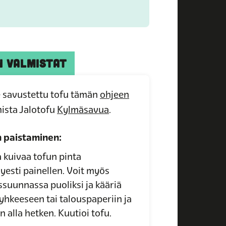
N VALMISTAT
se savustettu tofu tämän
ohjeen
ista Jalotofu
Kylmäsavua
.
 paistaminen:
a kuivaa tofun pinta
yesti painellen. Voit myös
ssuunnassa puoliksi ja kääriä
yhkeeseen tai talouspaperiin ja
 alla hetken. Kuutioi tofu.