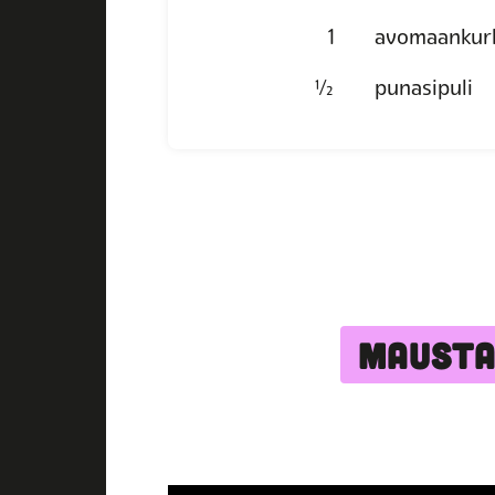
1
avomaankur
½
punasipuli
MAUSTA