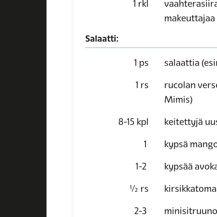
1
rkl
vaahterasiira
makeuttajaa
Salaatti:
1
ps
salaattia
(esi
1
rs
rucolan vers
Mimis)
8-15
kpl
keitettyjä uu
1
kypsä mang
1-2
kypsää avok
½
rs
kirsikkatoma
2-3
minisitruuno